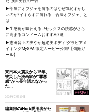
た“強面男性の一言”
▶部屋にオブジェを飾るのはなぜ気恥ずかし
いのか?イキらずに飾れる「合法オブジェ」と
は
▶生感覚が味わえる...!セックスの快感がさら
に高まるコンドームおすすめ3選
▶志田音々の爽やか超絶美ボディ!グラビアメ
イキングMySPA!限定ムービー公開!【旬撮ガ
ール】
東日本大震災から15年、
被災した漫画家が“罪悪
感”から長年語れなかっ
た…
2026年03月10日
編集部のiHerb愛用者がセ