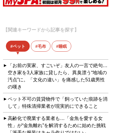
【関連キーワードから記事を探す】
ペット
毛布
睡眠
「お前の実家、すごいぞ」友人の一言で絶句…
空き家を3人家族に貸したら、異臭漂う“地域の
汚点”に。「文化の違い」を痛感した51歳男性
の嘆き
ペット不可の賃貸物件で「飼っていた痕跡を消
して」特殊清掃業者が現実的にできること
高齢化で廃業する業者も…「金魚を愛する女
性」が“金魚離れ”を解消するために始めた挑戦
「派手な服装はキャラ作りではない」