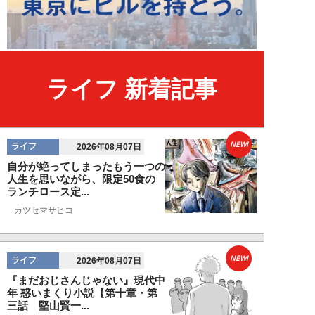
ライフ 新着記事
NEW!
ライフ
2026年08月07日
自分が絶ってしまったもう一つの
人生を思いながら、限定50食の
ランチロース定...
カツセマサヒコ
NEW!
ライフ
2026年08月07日
『まだおじさんじゃない』現代中
年 惑いまくり小説【第十章・第
三話 堅山賢一...