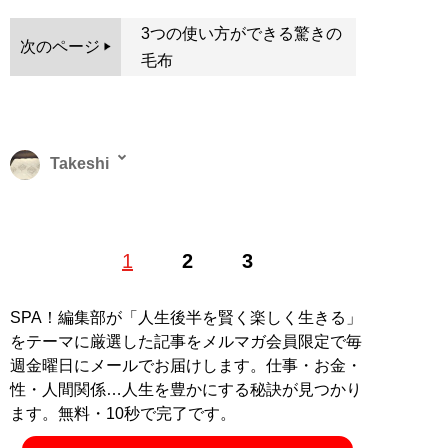
3つの使い方ができる驚きの
次のページ
毛布
Takeshi
大手寝具メーカーに勤務。寝具や睡眠のプロでありなが
1
2
3
ら、自然環境や魚、釣りのライターでもある。趣味で地
方競馬やナンバーズ、ロト6なども愛する
SPA！編集部が「人生後半を賢く楽しく生きる」
記事一覧へ
をテーマに厳選した記事をメルマガ会員限定で毎
週金曜日にメールでお届けします。仕事・お金・
性・人間関係…人生を豊かにする秘訣が見つかり
ます。無料・10秒で完了です。