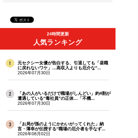
24時間更新
人気ランキング
元セクシー女優が告白する、引退しても「昼職
に戻れないワケ」…高収入よりも厄介な“...
2026年07月30日
「あの人がいるだけで職場がしんどい」約4割が
遭遇している“毒社員”の正体…「不機...
2026年07月30日
「お局が孫のようにかわいがってくれた」納
言・薄幸が伝授する“職場の厄介者を手なず...
2026年08月02日