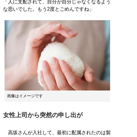
「人に支配されて、自分が自分じゃなくなるよう
な思いでした。もう2度とごめんですね」
画像はイメージです
女性上司から突然の申し出が
高坂さんが入社して、最初に配属されたのは製