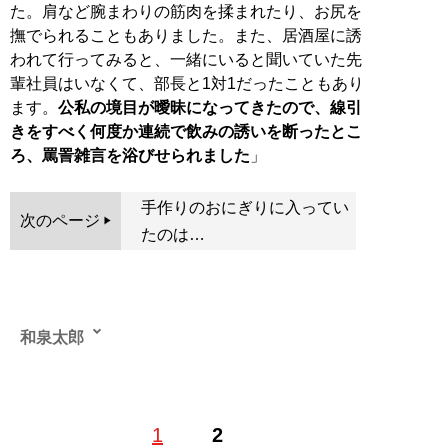
た。肩など腕まわりの筋肉を揉まれたり、お尻を
撫でられることもありました。また、居酒屋に誘
われて行ってみると、一緒にいると聞いていた先
輩社員はいなくて、部長と1対1だったこともあり
ます。
公私の境目が曖昧になってきたので、線引
きをすべく何度か連続で飲みの誘いを断ったとこ
ろ、罵詈雑言を浴びせられました
」
手作りのおにぎりに入ってい
次のページ
たのは…
和泉太郎
込み入った話や怖い体験談を収集しているサラリーマン
1
2
ライター。趣味はドキュメンタリー番組を観ることと仏