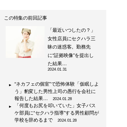
この特集の前回記事
「最近いつしたの？」
女性店員にセクハラ三
昧の迷惑客。勤務先
に“証拠映像”を提出し
た結果…
2024.01.31
“ネカフェの個室”で恐怖体験「仮眠しよ
う」豹変した男性上司の愚行を会社に
報告した結果…
2024.01.28
「何度もお尻を叩いていた」女子バス
ケ部員に“セクハラ指導”する男性顧問が
学校を辞めるまで
2024.01.28