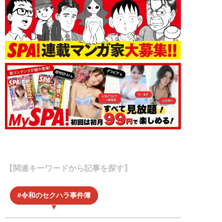
【関連キーワードから記事を探す】
令和のセクハラ事件簿