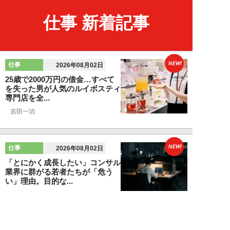
仕事 新着記事
NEW!
仕事
2026年08月02日
25歳で2000万円の借金…すべて
を失った男が人気のルイボスティ
専門店を全...
吉田一治
NEW!
仕事
2026年08月02日
「とにかく成長したい」コンサル
業界に群がる若者たちが「危う
い」理由。目的な...
布施川天馬
NEW!