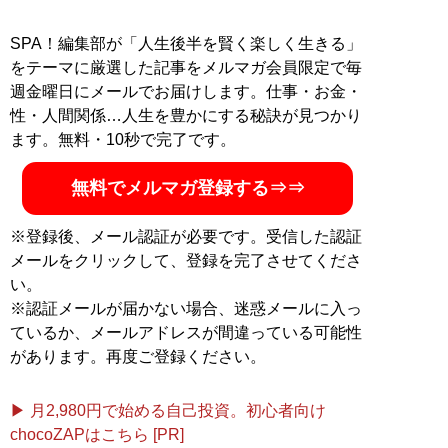
像フィギュア集め
記事一覧へ
SPA！編集部が「人生後半を賢く楽しく生きる」
をテーマに厳選した記事をメルマガ会員限定で毎
週金曜日にメールでお届けします。仕事・お金・
性・人間関係…人生を豊かにする秘訣が見つかり
ます。無料・10秒で完了です。
無料でメルマガ登録する⇒⇒
※登録後、メール認証が必要です。受信した認証
メールをクリックして、登録を完了させてくださ
い。
※認証メールが届かない場合、迷惑メールに入っ
ているか、メールアドレスが間違っている可能性
があります。再度ご登録ください。
▶ 月2,980円で始める自己投資。初心者向け
chocoZAPはこちら [PR]