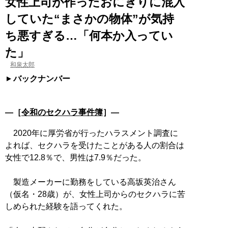
女性上司が作ったおにぎりに混入
していた“まさかの物体”が気持
ち悪すぎる…「何本か入ってい
た」
和泉太郎
バックナンバー
―［
令和のセクハラ事件簿
］―
2020年に厚労省が行ったハラスメント調査に
よれば、セクハラを受けたことがある人の割合は
女性で12.8％で、男性は7.9％だった。
製造メーカーに勤務をしている高坂英治さん
（仮名・28歳）が、女性上司からのセクハラに苦
しめられた経験を語ってくれた。