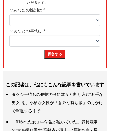
この記者は、他にもこんな記事を書いています
タクシー待ちの長蛇の列に堂々と割り込む“派手な
男女”を、小柄な女性が「意外な持ち物」のおかげ
で撃退するまで
「叩かれた女子中学生が泣いていた」満員電車
で“杖を振り回す”高齢者が暴走。“屈強な白人男