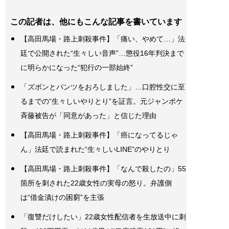
この記者は、他にもこんな記事を書いています
【高田馬場・路上刺殺事件】「痛い、やめて…」法
廷で公開された“生々しい音声”…懲役16年判決まで
に明らかになった“犯行の一部始終”
「ズボンとパンツをおろしました」…口腔性交に至
るまでの“生々しいやりとり”を証言。元ジャンポケ
斉藤被告が「同意があった」と信じた理由
【高田馬場・路上刺殺事件】「癌になってるじゃ
ん」法廷で読まれた“生々しいLINE”のやりとり
【高田馬場・路上刺殺事件】「なんで殺したの」55
箇所を刺された22歳女性の実母の怒り。弁護側
は“借金漬けの困窮”を主張
「復讐だけしたい」22歳女性配信者を生放送中に刺