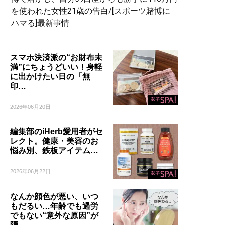
を使われた女性21歳の告白/[スポーツ賭博に
ハマる]最新事情
スマホ決済派の“お財布未
満”にちょうどいい！身軽
に出かけたい日の「無
印…
2026年06月20日
編集部のiHerb愛用者がセ
レクト。健康・美容のお
悩み別、鉄板アイテム…
2026年06月22日
なんか顔色が悪い、いつ
もだるい…年齢でも過労
でもない“意外な原因”が