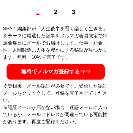
傍聴歴7年、傍聴総数1000件超。 都内某私立大の大学院
1
2
3
に在籍中の現役大学院生。趣味は御神輿を担ぐこと。高
校生の頃から裁判傍聴をはじめ、有名事件から万引き事
件など幅広く傍聴している。その他、裁判記録の閲覧や
SPA！編集部が「人生後半を賢く楽しく生きる」
行政文書の開示請求も行なっている。
をテーマに厳選した記事をメルマガ会員限定で毎
Xアカウント：
@Gakuse_Bocho
週金曜日にメールでお届けします。仕事・お金・
性・人間関係…人生を豊かにする秘訣が見つかり
記事一覧へ
ます。無料・10秒で完了です。
無料でメルマガ登録する⇒⇒
※登録後、メール認証が必要です。受信した認証
メールをクリックして、登録を完了させてくださ
い。
※認証メールが届かない場合、迷惑メールに入っ
ているか、メールアドレスが間違っている可能性
があります。再度ご登録ください。