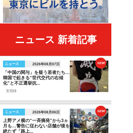
ニュース 新着記事
NEW!
ニュース
2026年08月07日
「中国の関与」を疑う若者たち…
韓国で起きる“世代交代の右傾
化”と不正選挙抗...
安宿緑
NEW!
ニュース
2026年08月06日
上野アメ横の“一斉摘発”から3ヵ
月も…警告に従わない店舗が後を
絶たず「路上...