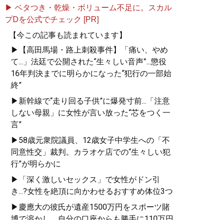
▶ ベタつき・乾燥・ボリューム不足に。スカル
プDを公式でチェック [PR]
【今この記事も読まれています】
▶【高田馬場・路上刺殺事件】「痛い、やめ
て...」法廷で公開された“生々しい音声”...懲役
16年判決までに明らかになった“犯行の一部始
終”
▶新幹線で“走り回る子供”に爆発寸前...「注意
しない母親」に女性が言い放った“芯をつく一
言”
▶58歳元衆院議員、12歳女子中学生への「不
同意性交」裁判。カラオケ店での“生々しい犯
行”が明らかに
▶「深く激しいセックス」で女性がドン引
き...?女性を絶頂に向かわせるおすすめ体位3つ
▶慶應大の彼氏が遺産1500万円をスポーツ賭
博で溶かし、自分の口座からも勝手に110万円