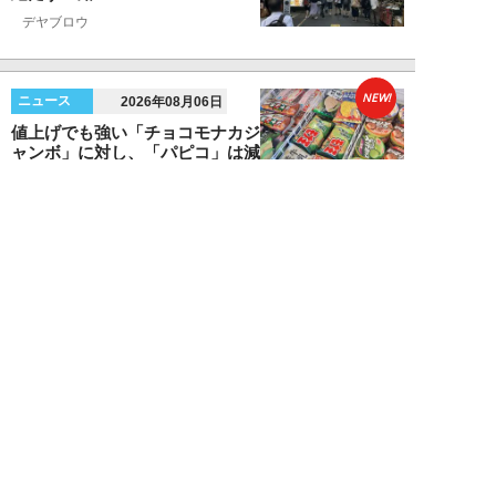
デヤブロウ
NEW!
ニュース
2026年08月06日
値上げでも強い「チョコモナカジ
ャンボ」に対し、「パピコ」は減
収…「定番アイ...
不破聡
NEW!
ニュース
2026年08月05日
なぜワイドショーは「酷暑」を連
呼する？ 山口真由が明かす、テ
レビが天気ネタ...
山口真由
NEW!
ニュース
2026年08月05日
やまゆり園事件から10年。乙武