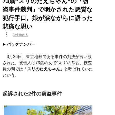
73歳“スリのたえちゃん”の「窃
盗事件裁判」で明かされた悪質な
犯行手口。娘が涙ながらに語った
悲痛な思い
学生傍聴人
バックナンバー
3月26日、東京地裁である事件の判決が言い渡
された。被告人は73歳の女で“スリ”の常習。捜査
員の間では
「スリのたえちゃん」
と呼ばれていた
という。
起訴された2件の窃盗事件