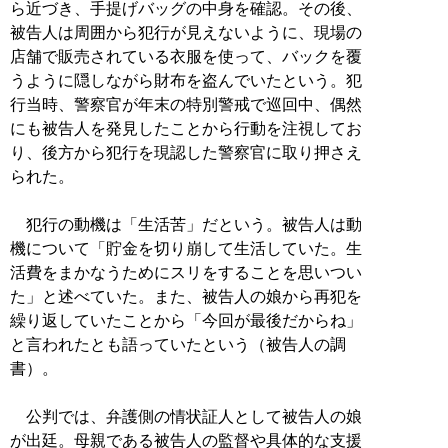
ら近づき、手提げバッグの中身を確認。その後、
被告人は周囲から犯行が見えないように、現場の
店舗で販売されている衣服を使って、バックを覆
うように隠しながら財布を盗んでいたという。犯
行当時、警察官が年末の特別警戒で巡回中、偶然
にも被告人を発見したことから行動を注視してお
り、後方から犯行を現認した警察官に取り押さえ
られた。
犯行の動機は「生活苦」だという。被告人は動
機について「貯金を切り崩して生活していた。生
活費をまかなうためにスリをすることを思いつい
た」と述べていた。また、被告人の娘から再犯を
繰り返していたことから「今回が最後だからね」
と言われたとも語っていたという（被告人の調
書）。
公判では、弁護側の情状証人として被告人の娘
が出廷。母親である被告人の監督や具体的な支援