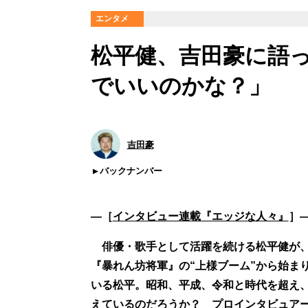
エンタメ
松平健、吉田豪に語
でいいのかな？」
吉田豪
バックナンバー
―［
インタビュー連載『エッジな人々』
］
俳優・歌手として活躍を続ける松平健が、
『暴れん坊将軍』の“上様ブーム”から始ま
いる松平。昭和、平成、令和と時代を超え
えているのだろうか？ プロインタビュア