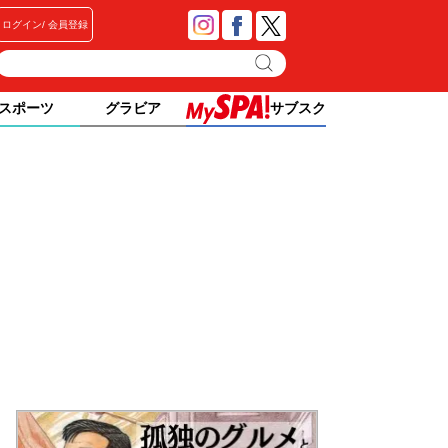
ログイン
会員登録
スポーツ
グラビア
サブスク