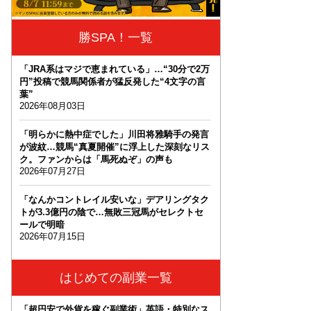
勝SPA！一覧
「JRA系はマジで恵まれている」…“30分で2万
円”投稿で競馬関係者が猛反発した“4文字の言
葉”
2026年08月03日
「明らかに熱中症でした」川田将雅騎手の発言
が波紋…競馬“真夏開催”に浮上した深刻なリス
ク。ファンからは「馬死ぬぞ」の声も
2026年07月27日
「なんかコントレイル安いな」デアリングタク
トが3.3億円の陰で…無敗三冠馬がセレクトセ
ールで明暗
2026年07月15日
はじめての副業一覧
「超円安で外貨を稼ぐ副業術」英語・特別なス