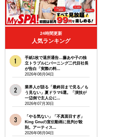
24時間更新
人気ランキング
手紙1枚で退所通告…藤あや子の独
立トラブルにバーニング二代目社長
が告白「実際の料...
2026年08月04日
業界人が語る「最終回まで見る／も
う見ない」夏ドラマ6選。「演技が
一辺倒で主人公に...
2026年07月30日
「やる気ない」「不真面目すぎ」
King Gnuの宣伝動画に批判が殺
到。アーティス...
2026年08月04日