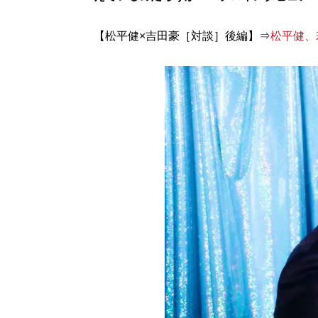
【松平健×吉田豪［対談］後編】⇒
松平健、