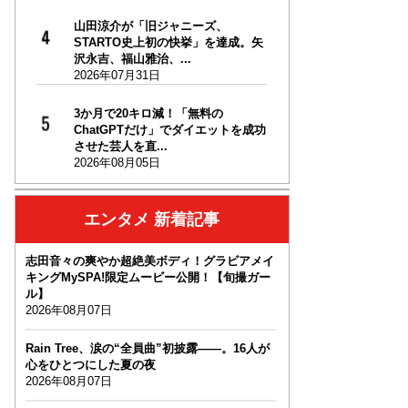
山田涼介が「旧ジャニーズ、
STARTO史上初の快挙」を達成。矢
沢永吉、福山雅治、...
2026年07月31日
3か月で20キロ減！「無料の
ChatGPTだけ」でダイエットを成功
させた芸人を直...
2026年08月05日
エンタメ 新着記事
志田音々の爽やか超絶美ボディ！グラビアメイ
キングMySPA!限定ムービー公開！【旬撮ガー
ル】
2026年08月07日
Rain Tree、涙の“全員曲”初披露――。16人が
心をひとつにした夏の夜
2026年08月07日