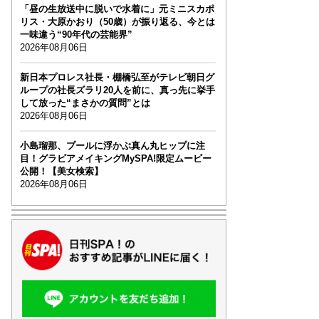
「昼の生放送中に脱いで水着に」元ミニスカポ
リス・大原かおり（50歳）が振り返る、今とは
一味違う“90年代の芸能界”
2026年08月06日
新日本プロレス社長・棚橋弘至がテレビ朝日グ
ループの社長ズラリ20人を前に、真っ先に挙手
して放った“まさかの質問”とは
2026年08月06日
小島瑠那、プールに浮かぶ真ん丸ヒップに注
目！グラビアメイキングMySPA!限定ムービー
公開！【美女検索】
2026年08月06日