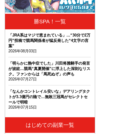
勝SPA！一覧
「JRA系はマジで恵まれている」…“30分で2万
円”投稿で競馬関係者が猛反発した“4文字の言
葉”
2026年08月03日
「明らかに熱中症でした」川田将雅騎手の発言
が波紋…競馬“真夏開催”に浮上した深刻なリス
ク。ファンからは「馬死ぬぞ」の声も
2026年07月27日
「なんかコントレイル安いな」デアリングタク
トが3.3億円の陰で…無敗三冠馬がセレクトセ
ールで明暗
2026年07月15日
はじめての副業一覧