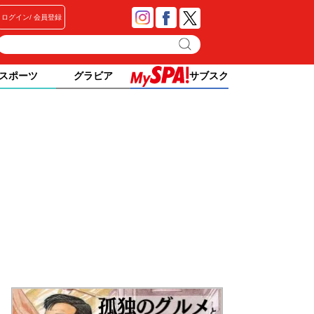
ログイン
会員登録
スポーツ
グラビア
サブスク