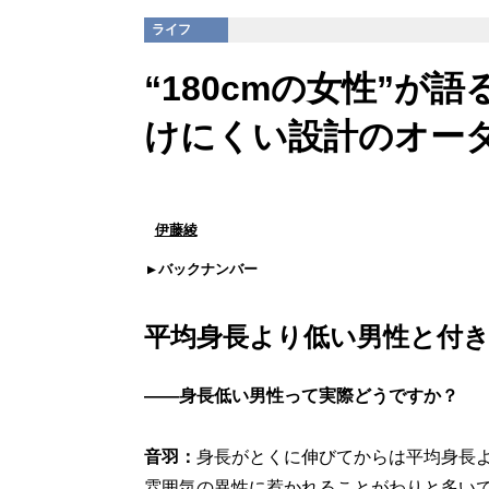
ライフ
“180cmの女性”が
けにくい設計のオーダ
伊藤綾
バックナンバー
平均身長より低い男性と付
――身長低い男性って実際どうですか？
音羽：
身長がとくに伸びてからは平均身長
雰囲気の異性に惹かれることがわりと多い