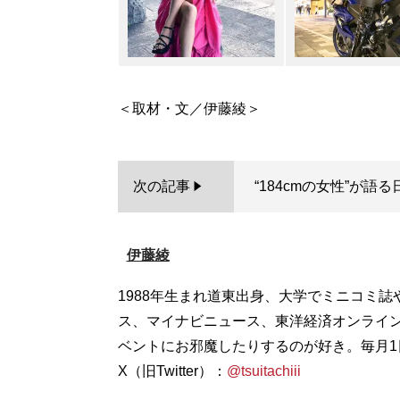
次の記事
“184cmの女性”が
伊藤綾
1988年生まれ道東出身、大学でミニコミ誌
ス、マイナビニュース、東洋経済オンライ
ベントにお邪魔したりするのが好き。毎月
X（旧Twitter）：
@tsuitachiii