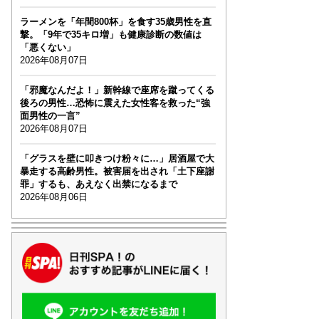
ラーメンを「年間800杯」を食す35歳男性を直
撃。「9年で35キロ増」も健康診断の数値は
「悪くない」
2026年08月07日
「邪魔なんだよ！」新幹線で座席を蹴ってくる
後ろの男性…恐怖に震えた女性客を救った“強
面男性の一言”
2026年08月07日
「グラスを壁に叩きつけ粉々に…」居酒屋で大
暴走する高齢男性。被害届を出され「土下座謝
罪」するも、あえなく出禁になるまで
2026年08月06日