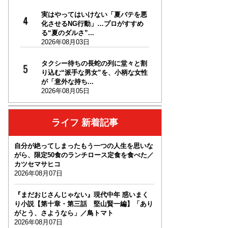
実はやってはいけない「夏バテを悪
化させるNG行動」…プロがすすめ
る“夏のダルさ”...
2026年08月03日
タクシー待ちの長蛇の列に堂々と割
り込む“派手な男女”を、小柄な女性
が「意外な持ち...
2026年08月05日
ライフ 新着記事
自分が絶ってしまったもう一つの人生を思いな
がら、限定50食のランチロース定食を食べた／
カツセマサヒコ
2026年08月07日
『まだおじさんじゃない』現代中年 惑いまく
り小説【第十章・第三話 堅山賢一編】「あり
がとう、さようなら」／鳥トマト
2026年08月07日