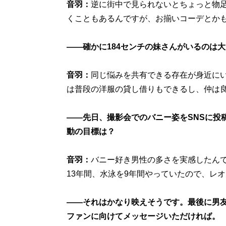
音羽：
逆に街中で見られないとちょっと物
くこともあるんですが、お揃いコーデとか
――確かに184センチの妹さんがいるのは
音羽：
同じ悩みを共有できる存在が身近に
は普段の洋服の貸し借りもできるし、仲は
――先日、撮影会でのバニー姿をSNSに投
動の目標は？
音羽：
バニー好き男性の多さを実感したん
13年間、水泳を9年間やっていたので、レ
――それはかなり映えそうです。最後に男
ファンに向けてメッセージいただければ。