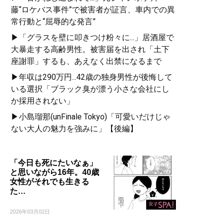
藤“ロケバス事件”で被害者が証言、車内での異
常行動と“屈辱的な発言”
▶「グラスを壁に叩きつけ粉々に...」居酒屋で
大暴走する高齢男性。被害届を出され「土下
座謝罪」するも、あえなく出禁になるまで
▶年収は290万円...42歳の独身男性が後悔して
いる選択「ブラック臭が漂う小さな会社にし
か採用されない」
▶小島瑠那(unFinale Tokyo)「可愛いだけじゃ
ない大人の魅力を強みに」【後編】
「今日も死にたいなぁ」
と思いながら16年。40歳
女性がそれでも生きる
た…
2026年03月02日