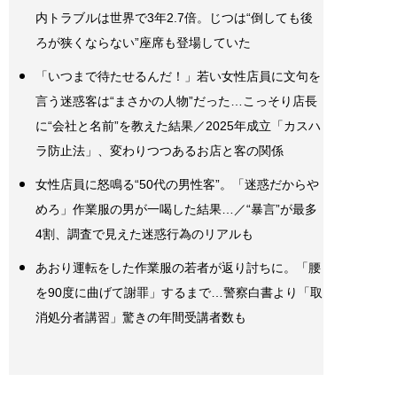
内トラブルは世界で3年2.7倍。じつは“倒しても後
ろが狭くならない”座席も登場していた
「いつまで待たせるんだ！」若い女性店員に文句を
言う迷惑客は“まさかの人物”だった…こっそり店長
に“会社と名前”を教えた結果／2025年成立「カスハ
ラ防止法」、変わりつつあるお店と客の関係
女性店員に怒鳴る“50代の男性客”。「迷惑だからや
めろ」作業服の男が一喝した結果…／“暴言”が最多
4割、調査で見えた迷惑行為のリアルも
あおり運転をした作業服の若者が返り討ちに。「腰
を90度に曲げて謝罪」するまで…警察白書より「取
消処分者講習」驚きの年間受講者数も