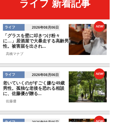
ライフ 新着記事
NEW!
ライフ
2026年08月06日
「グラスを壁に叩きつけ粉々
に…」居酒屋で大暴走する高齢男
性。被害届を出され...
高橋マナブ
NEW!
ライフ
2026年08月06日
老いていくのがすごく嫌な49歳
男性。孤独な老後を恐れる相談
に、佐藤優が贈る...
佐藤優
NEW!
ライフ
2026年08月05日
タクシー待ちの長蛇の列に堂々と