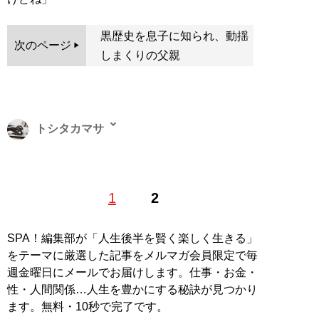
黒歴史を息子に知られ、動揺
次のページ
しまくりの父親
トシタカマサ
ビジネスや旅行、サブカルなど幅広いジャンルを扱うフ
1
2
リーライター。リサーチャーとしても活動しており、大
好物は一般男女のスカッと話やトンデモエピソード。4
年前から東京と地方の二拠点生活を満喫中。
SPA！編集部が「人生後半を賢く楽しく生きる」
をテーマに厳選した記事をメルマガ会員限定で毎
記事一覧へ
週金曜日にメールでお届けします。仕事・お金・
性・人間関係…人生を豊かにする秘訣が見つかり
ます。無料・10秒で完了です。