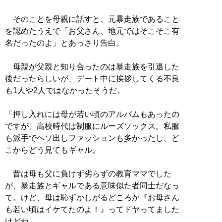
そのことを母親に話すと、元暴走族であること
を認めたうえで「お父さん、地元ではそこそこ有
名だったのよ」とあっさり告白。
母親が父親と知り合ったのは暴走族を引退した
後だったらしいが、デート中に挨拶してくる不良
も1人や2人ではなかったそうだ。
「押し入れには母が若い頃のアルバムもあったの
ですが、高校時代は制服にルーズソックス。私服
も派手でヘソ出しファッションも多かったし、ど
こからどう見てもギャル。
昔は母も父に負けず劣らずの教育ママでした
が、暴走族とギャルである意味似た者同士だなっ
て。けど、母は恥ずかしがるどころか『お母さん
も若い頃はイケてたのよ！』ってドヤってました
けどね」