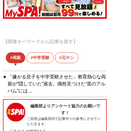
【関連キーワードから記事を探す】
両親
中学受験
元ヤン
「嫌がる息子を中学受験させた」教育熱心な両
親が“隠していた”過去。偶然見つけた“昔のアル
バム”には…