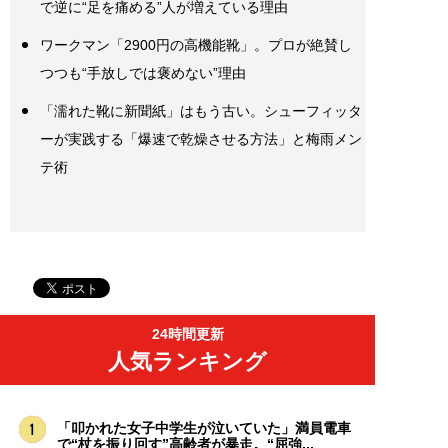
で逆に“足を痛める”人が増えている理由
ワークマン「2900円の高機能靴」。プロが絶賛し
つつも“手放しでは褒めない”理由
「濡れた靴に新聞紙」はもう古い。シューフィッタ
ーが実践する「爆速で乾燥させる方法」と梅雨メン
テ術
24時間更新
人気ランキング
「叩かれた女子中学生が泣いていた」満員電車
で“杖を振り回す”高齢者が暴走。“屈強...