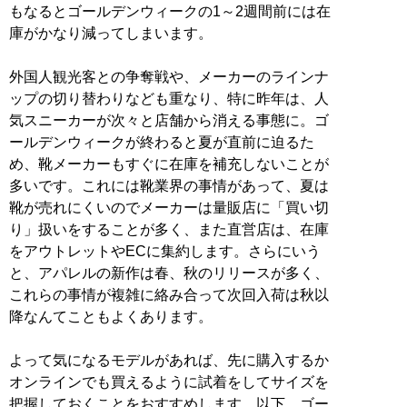
もなるとゴールデンウィークの1～2週間前には在
庫がかなり減ってしまいます。
外国人観光客との争奪戦や、メーカーのラインナ
ップの切り替わりなども重なり、特に昨年は、人
気スニーカーが次々と店舗から消える事態に。ゴ
ールデンウィークが終わると夏が直前に迫るた
め、靴メーカーもすぐに在庫を補充しないことが
多いです。これには靴業界の事情があって、夏は
靴が売れにくいのでメーカーは量販店に「買い切
り」扱いをすることが多く、また直営店は、在庫
をアウトレットやECに集約します。さらにいう
と、アパレルの新作は春、秋のリリースが多く、
これらの事情が複雑に絡み合って次回入荷は秋以
降なんてこともよくあります。
よって気になるモデルがあれば、先に購入するか
オンラインでも買えるように試着をしてサイズを
把握しておくことをおすすめします。以下、ゴー