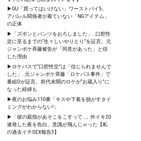
▶GU「買ってはいけない」ワーストバイ5。
アパレル関係者が着ていない「NGアイテム」
の正体
▶「ズボンとパンツをおろしました」...口腔性
交に至るまでの“生々しいやりとり”を証言。元
ジャンポケ斉藤被告が「同意があった」と信
じた理由
▶ロケバスで“口腔性交”は「信じられませんで
した」...元ジャンポケ斉藤「ロケバス事件」で
番組Dが証言。前代未聞のロケが“お蔵入り”に
なった経緯も
▶夜のお悩み110番「キスや下着を脱がすタイ
ミングがわからない!」
▶「彼の親指があそこをこすって...」外イキ20
連発した夜を告白。意識が飛んじゃった【私
の過去イチSEX報告3】