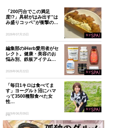
「200円台でこの満足
度!?」具材がはみ出す“は
み盛りコッペ”が衝撃の…
2026年07月15日
編集部のiHerb愛用者がセ
レクト。健康・美容のお
悩み別、鉄板アイテム…
2026年06月22日
「毎日1キロは食べてま
す」ヨーグルト沼にハマ
って3500種類食べた女
性…
2026年06月09日
PR