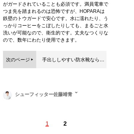
がガードされていることも必須です。満員電車で
つま先を踏まれるのは恐怖ですが、HOPARAは
鉄壁のトウガードで安心です。水に濡れたり、う
っかりコーヒーをこぼしたりしても、まるごと水
洗いが可能なので、衛生的です。丈夫なつくりな
ので、数年にわたり使用できます。
次のページ
手出ししやすい防水靴なら…
シューフィッター佐藤靖青
イギリスのノーサンプトンで靴を学び、20代で靴の設
1
2
計、30代からリペアの世界へ。現在「全国どこでもシュ
ーフィッター」として活動中。
YouTube『足と靴のスペ