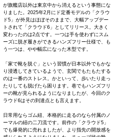
が旗艦店以外は東京中から消えるという事態にな
りました。2025年2月にド定番モデルの「クラウ
ド5」が外見はほぼそのままで、大幅アップデー
トされて「クラウド6」としてリリース。大きく
変わったのは2点です。一つは手を使わずにスム
ーズに脱ぎ履きができるハンズフリー仕様で、も
う一つは、やや幅広になった木型です。
「家で靴を脱ぐ」という習慣が日本以外でもかな
り浸透してきているようで、玄関でもたもたする
のは一番のストレス。かといって、歩いたり走っ
たりしても脱げたら困ります。巷でもハンズフリ
ーの靴が見られるようになりましたが、今回のク
ラウド6はその到達点とも言えます。
日常用ならゴム紐、本格的に走るのなら付属のノ
ーマルの紐の二刀流です。前作の「クラウド5」
でも爆発的に売れましたが、より指先の開放感を