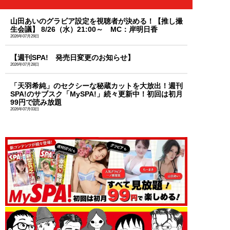
山田あいのグラビア設定を視聴者が決める！【推し撮
生会議】 8/26（水）21:00～ MC：岸明日香
2026年07月29日
【週刊SPA! 発売日変更のお知らせ】
2026年07月28日
「天羽希純」のセクシーな秘蔵カットを大放出！週刊
SPA!のサブスク「MySPA!」続々更新中！初回は初月
99円で読み放題
2026年07月03日