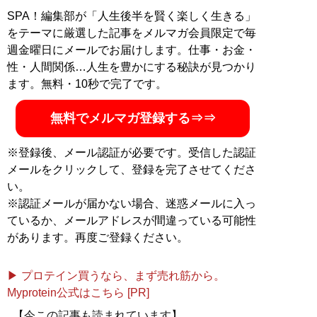
シャリスト』
。靴のブログを毎日書いてます
『シューフ
SPA！編集部が「人生後半を賢く楽しく生きる」
ィッター佐藤靖青（旧・こまつ）＠毎日靴ブログ』
。著
をテーマに厳選した記事をメルマガ会員限定で毎
書『
予約の取れないシューフィッターが教える正しい靴
週金曜日にメールでお届けします。仕事・お金・
の選びかた
』
性・人間関係…人生を豊かにする秘訣が見つかり
ます。無料・10秒で完了です。
『
予約の取れないシュー
フィッターが教える正し
無料でメルマガ登録する⇒⇒
い靴の選びかた
』（扶桑
社）
※登録後、メール認証が必要です。受信した認証
メールをクリックして、登録を完了させてくださ
マツコ・デラックスの猫
い。
背をインソールで見事に
※認証メールが届かない場合、迷惑メールに入っ
一発矯正したことで話題
ているか、メールアドレスが間違っている可能性
に
があります。再度ご登録ください。
▶ プロテイン買うなら、まず売れ筋から。
Myprotein公式はこちら [PR]
記事一覧へ
【今この記事も読まれています】