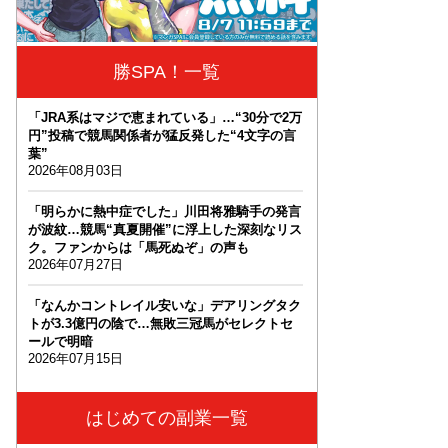
勝SPA！一覧
「JRA系はマジで恵まれている」…“30分で2万
円”投稿で競馬関係者が猛反発した“4文字の言
葉”
2026年08月03日
「明らかに熱中症でした」川田将雅騎手の発言
が波紋…競馬“真夏開催”に浮上した深刻なリス
ク。ファンからは「馬死ぬぞ」の声も
2026年07月27日
「なんかコントレイル安いな」デアリングタク
トが3.3億円の陰で…無敗三冠馬がセレクトセ
ールで明暗
2026年07月15日
はじめての副業一覧