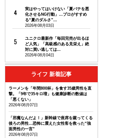
実はやってはいけない「夏バテを悪
化させるNG行動」…プロがすすめ
る“夏のダルさ”...
2026年08月03日
ユニクロ最新作「毎回完売が出るほ
ど人気」「高級感のある見栄え」絶
対に買い逃しては...
2026年08月04日
ライフ 新着記事
ラーメンを「年間800杯」を食す35歳男性を直
撃。「9年で35キロ増」も健康診断の数値は
「悪くない」
2026年08月07日
「邪魔なんだよ！」新幹線で座席を蹴ってくる
後ろの男性…恐怖に震えた女性客を救った“強
面男性の一言”
2026年08月07日