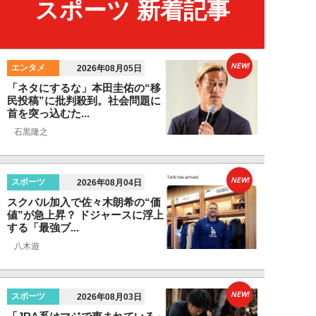
スポーツ 新着記事
NEW!
エンタメ
2026年08月05日
「ネタにするな」本田圭佑の“移
民投稿”に批判殺到。社会問題に
首を突っ込むた...
石黒隆之
NEW!
スポーツ
2026年08月04日
スクバル加入で佐々木朗希の“価
値”が急上昇？ ドジャースに浮上
する「最強ブ...
八木遊
NEW!
スポーツ
2026年08月03日