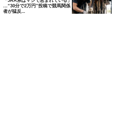
「JRA系はマジで恵まれている」
…“30分で2万円”投稿で競馬関係
者が猛反...
中川大河
NEW!
スポーツ
2026年07月30日
マリナーズ戦が試金石に…佐々木
朗希が「100マイル超えわずか1
球」でも絶賛...
八木遊
NEW!
スポーツ
2026年07月29日
大谷翔平、トランプ大統領との
「笑顔でツーショット」に波紋…
批判が広がる背景...
石黒隆之