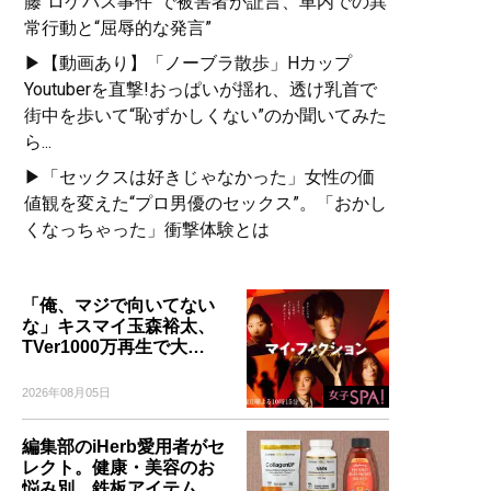
藤“ロケバス事件”で被害者が証言、車内での異
常行動と“屈辱的な発言”
▶【動画あり】「ノーブラ散歩」Hカップ
Youtuberを直撃!おっぱいが揺れ、透け乳首で
街中を歩いて“恥ずかしくない”のか聞いてみた
ら...
▶「セックスは好きじゃなかった」女性の価
値観を変えた“プロ男優のセックス”。「おかし
くなっちゃった」衝撃体験とは
「俺、マジで向いてない
な」キスマイ玉森裕太、
TVer1000万再生で大…
2026年08月05日
編集部のiHerb愛用者がセ
レクト。健康・美容のお
悩み別、鉄板アイテム…