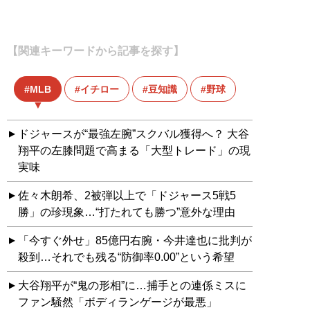
【関連キーワードから記事を探す】
MLB
イチロー
豆知識
野球
ドジャースが“最強左腕”スクバル獲得へ？ 大谷
翔平の左膝問題で高まる「大型トレード」の現
実味
佐々木朗希、2被弾以上で「ドジャース5戦5
勝」の珍現象…“打たれても勝つ”意外な理由
「今すぐ外せ」85億円右腕・今井達也に批判が
殺到…それでも残る“防御率0.00”という希望
大谷翔平が“鬼の形相”に…捕手との連係ミスに
ファン騒然「ボディランゲージが最悪」