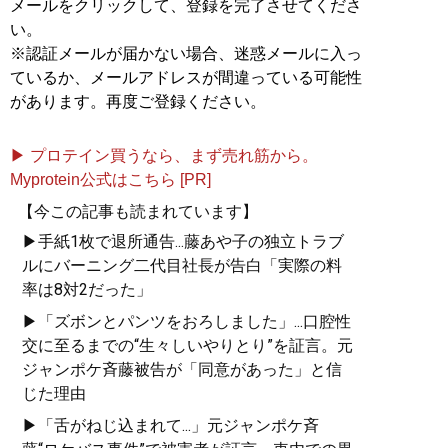
メールをクリックして、登録を完了させてくださ
い。
※認証メールが届かない場合、迷惑メールに入っ
ているか、メールアドレスが間違っている可能性
があります。再度ご登録ください。
▶ プロテイン買うなら、まず売れ筋から。
Myprotein公式はこちら [PR]
【今この記事も読まれています】
▶手紙1枚で退所通告...藤あや子の独立トラブ
ルにバーニング二代目社長が告白「実際の料
率は8対2だった」
▶「ズボンとパンツをおろしました」...口腔性
交に至るまでの“生々しいやりとり”を証言。元
ジャンポケ斉藤被告が「同意があった」と信
じた理由
▶「舌がねじ込まれて...」元ジャンポケ斉