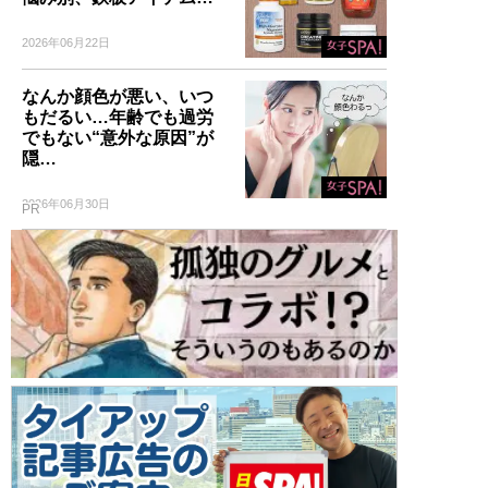
2026年06月22日
なんか顔色が悪い、いつ
もだるい…年齢でも過労
でもない“意外な原因”が
隠…
2026年06月30日
PR