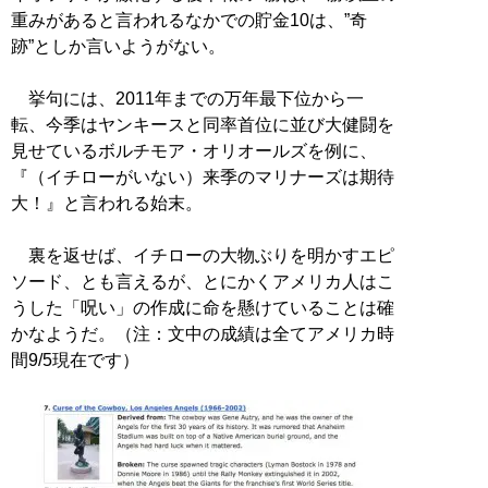
重みがあると言われるなかでの貯金10は、”奇
跡”としか言いようがない。
挙句には、2011年までの万年最下位から一
転、今季はヤンキースと同率首位に並び大健闘を
見せているボルチモア・オリオールズを例に、
『（イチローがいない）来季のマリナーズは期待
大！』と言われる始末。
裏を返せば、イチローの大物ぶりを明かすエピ
ソード、とも言えるが、とにかくアメリカ人はこ
うした「呪い」の作成に命を懸けていることは確
かなようだ。（注：文中の成績は全てアメリカ時
間9/5現在です）