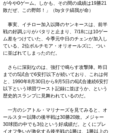
が今や0ゲーム。しかも、その間の成績は19勝21
敗だぜ、この野郎！」（byタテ縞我が命）
事実、イチロー加入以降のヤンキースは、前半
戦の好調ぶりがパタリと止まり、7/18には10ゲー
ム差をつけていた、今季元中日のチェンが加入し
ている、2位ボルチモア・オリオールズに、つい
に並ばれてしまったのだ。
さらに深刻なのは、強打で鳴らす攻撃陣。昨日
までの5試合で6安打以下が続いており、これは何
と、1990年8月30日から9月5日の6試合連続6安打
以下という球団ワースト記録に並ぼうか、という
歴史的スランプに見舞われているのだ。
一方のシアトル・マリナーズを見てみると、オ
ールスター以降の後半戦は30勝20敗。メジャー
30球団の中でも3位という好成績だ。とくにプレ
イオフ争いが激化する後半戦の1勝は、1勝以上の