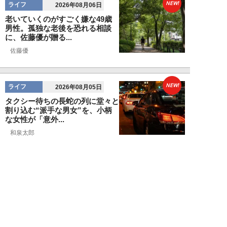
NEW!
ライフ
2026年08月06日
老いていくのがすごく嫌な49歳
男性。孤独な老後を恐れる相談
に、佐藤優が贈る...
佐藤優
NEW!
ライフ
2026年08月05日
タクシー待ちの長蛇の列に堂々と
割り込む“派手な男女”を、小柄
な女性が「意外...
和泉太郎
NEW!
ライフ
2026年08月05日
エコノミー席「頭カクンで眠れな
い」問題を解決？航空ジャーナリ
ストが見つけた...
北島幸司