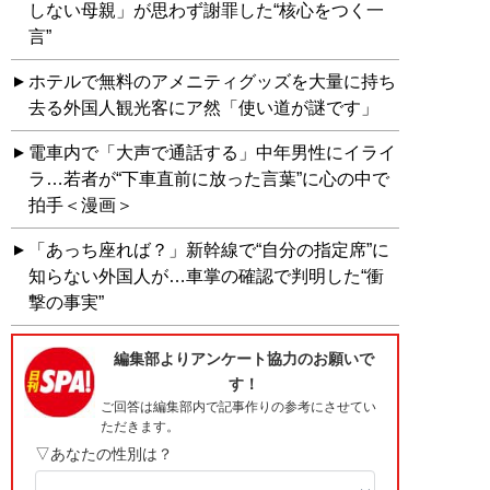
しない母親」が思わず謝罪した“核心をつく一
言”
ホテルで無料のアメニティグッズを大量に持ち
去る外国人観光客にア然「使い道が謎です」
電車内で「大声で通話する」中年男性にイライ
ラ…若者が“下車直前に放った言葉”に心の中で
拍手＜漫画＞
「あっち座れば？」新幹線で“自分の指定席”に
知らない外国人が…車掌の確認で判明した“衝
撃の事実”