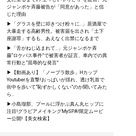
ジャンポケ斉藤被告が「同意があった」と信
じた理由
▶「グラスを壁に叩きつけ粉々に...」居酒屋で
大暴走する高齢男性。被害届を出され「土下
座謝罪」するも、あえなく出禁になるまで
▶「舌がねじ込まれて...」元ジャンポケ斉
藤“ロケバス事件”で被害者が証言、車内での異
常行動と“屈辱的な発言”
▶【動画あり】「ノーブラ散歩」Hカップ
Youtuberを直撃!おっぱいが揺れ、透け乳首で
街中を歩いて“恥ずかしくない”のか聞いてみた
ら...
▶小島瑠那、プールに浮かぶ真ん丸ヒップに
注目!グラビアメイキングMySPA!限定ムービ
ー公開!【美女検索】