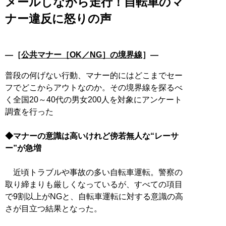
メールしながら走行！自転車のマ
ナー違反に怒りの声
―［
公共マナー［OK／NG］の境界線
］―
普段の何げない行動、マナー的にはどこまでセー
フでどこからアウトなのか。その境界線を探るべ
く全国20～40代の男女200人を対象にアンケート
調査を行った
◆マナーの意識は高いけれど傍若無人な“レーサ
ー”が急増
近頃トラブルや事故の多い自転車運転。警察の
取り締まりも厳しくなっているが、すべての項目
で9割以上がNGと、自転車運転に対する意識の高
さが目立つ結果となった。