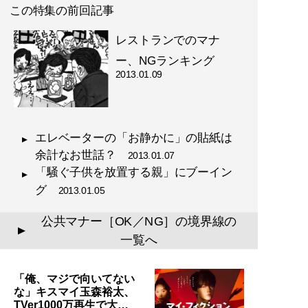
この特集の前回記事
レストランでのマナ
ー、NGランキング
2013.01.09
エレベーターの「お静かに」の貼紙は
余計なお世話？
2013.01.07
「騒ぐ子供を放置する親」にブーイン
グ
2013.01.05
公共マナー［OK／NG］の境界線の
▲
一覧へ
「俺、マジで向いてない
な」キスマイ玉森裕太、
TVer1000万再生で大…