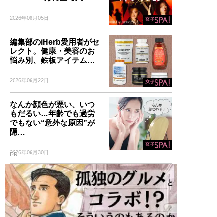
2026年08月05日
編集部のiHerb愛用者がセ
レクト。健康・美容のお
悩み別、鉄板アイテム…
2026年06月22日
なんか顔色が悪い、いつ
もだるい…年齢でも過労
でもない“意外な原因”が
隠…
2026年06月30日
PR