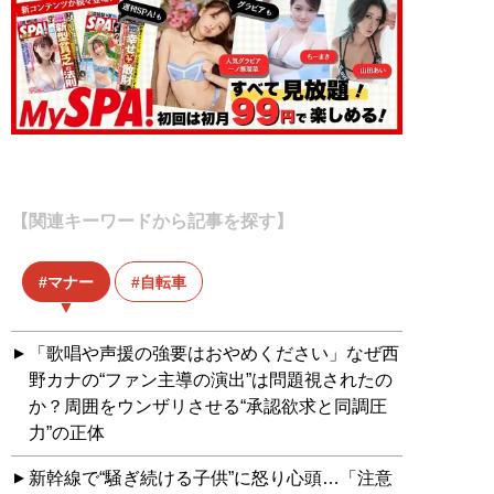
【関連キーワードから記事を探す】
マナー
自転車
「歌唱や声援の強要はおやめください」なぜ西
野カナの“ファン主導の演出”は問題視されたの
か？周囲をウンザリさせる“承認欲求と同調圧
力”の正体
新幹線で“騒ぎ続ける子供”に怒り心頭…「注意