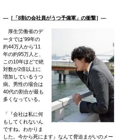
―［
「8割の会社員がうつ予備軍」の衝撃
］―
厚生労働省のデ
ータでは’99年の
約44万人から’11
年の約95万人と、
この10年ほどで絶
対数が2倍以上に
増加しているうつ
病。男性の場合は
40代の割合が最も
多くなっている。
「『会社は私に何
もしてくれないん
ですね。わかりま
した。今から死にます』なんて脅迫まがいのメー