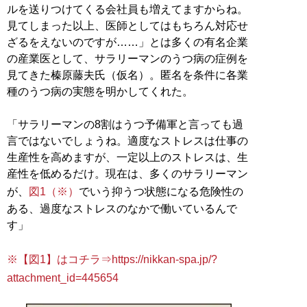
ルを送りつけてくる会社員も増えてますからね。
見てしまった以上、医師としてはもちろん対応せ
ざるをえないのですが……」とは多くの有名企業
の産業医として、サラリーマンのうつ病の症例を
見てきた榛原藤夫氏（仮名）。匿名を条件に各業
種のうつ病の実態を明かしてくれた。
「サラリーマンの8割はうつ予備軍と言っても過
言ではないでしょうね。適度なストレスは仕事の
生産性を高めますが、一定以上のストレスは、生
産性を低めるだけ。現在は、多くのサラリーマン
が、
図1（※）
でいう抑うつ状態になる危険性の
ある、過度なストレスのなかで働いているんで
す」
※【図1】はコチラ⇒https://nikkan-spa.jp/?
attachment_id=445654