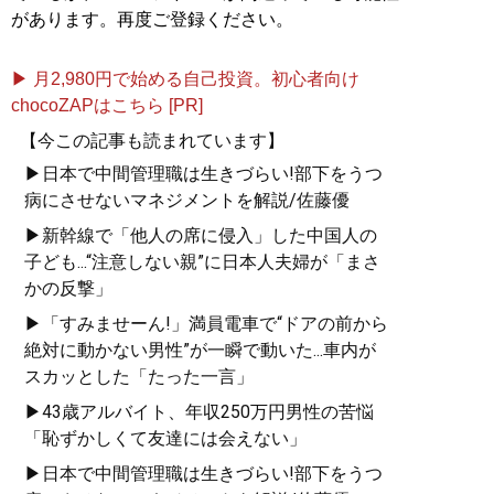
があります。再度ご登録ください。
▶ 月2,980円で始める自己投資。初心者向け
chocoZAPはこちら [PR]
【今この記事も読まれています】
▶日本で中間管理職は生きづらい!部下をうつ
病にさせないマネジメントを解説/佐藤優
▶新幹線で「他人の席に侵入」した中国人の
子ども...“注意しない親”に日本人夫婦が「まさ
かの反撃」
▶「すみませーん!」満員電車で“ドアの前から
絶対に動かない男性”が一瞬で動いた...車内が
スカッとした「たった一言」
▶43歳アルバイト、年収250万円男性の苦悩
「恥ずかしくて友達には会えない」
▶日本で中間管理職は生きづらい!部下をうつ