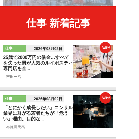
仕事 新着記事
NEW!
仕事
2026年08月02日
25歳で2000万円の借金…すべて
を失った男が人気のルイボスティ
専門店を全...
吉田一治
NEW!
仕事
2026年08月02日
「とにかく成長したい」コンサル
業界に群がる若者たちが「危う
い」理由。目的な...
布施川天馬