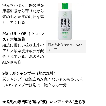
泡立ちがよく、髪の毛を
摩擦刺激から守りながら
髪の毛と頭皮の汚れを落
としてくれる
2位：UL・OS（ウル・オ
ス）大塚製薬
頭皮をあらうせっけんシ
頭皮に優しい植物由来の
ャンプー
アミノ酸系洗浄成分が配
合されている。泡のきめ
細かさも◎
3位：炭シャンプー（地の塩社）
炭シャンプーは泡立ちが良くないものも多いが、
このシャンプーは別で、泡立ちも十分
★発毛の専門医が選ぶ“髪にいいアイテム”塗る系