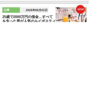
NEW!
仕事
2026年08月02日
25歳で2000万円の借金…すべて
を失った男が人気のルイボスティ
専門店を全...
吉田一治
NEW!
仕事
2026年08月02日
「とにかく成長したい」コンサル
業界に群がる若者たちが「危う
い」理由。目的な...
布施川天馬
NEW!
仕事
2026年08月02日
「お局が孫のようにかわいがって
くれた」納言・薄幸が伝授す
る“職場の厄介者を...