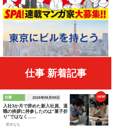
仕事 新着記事
NEW!
仕事
2026年08月09日
入社3か月で辞めた新入社員、退
職の挨拶に持参したのは“菓子折
り”ではなく…...
星谷なな