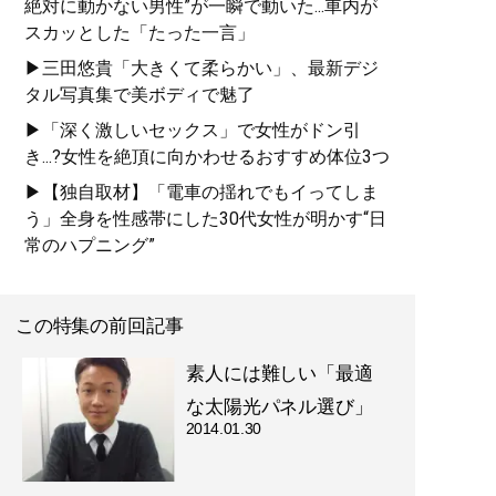
絶対に動かない男性”が一瞬で動いた...車内が
スカッとした「たった一言」
▶三田悠貴「大きくて柔らかい」、最新デジ
タル写真集で美ボディで魅了
▶「深く激しいセックス」で女性がドン引
き...?女性を絶頂に向かわせるおすすめ体位3つ
▶【独自取材】「電車の揺れでもイってしま
う」全身を性感帯にした30代女性が明かす“日
常のハプニング”
この特集の前回記事
素人には難しい「最適
な太陽光パネル選び」
2014.01.30