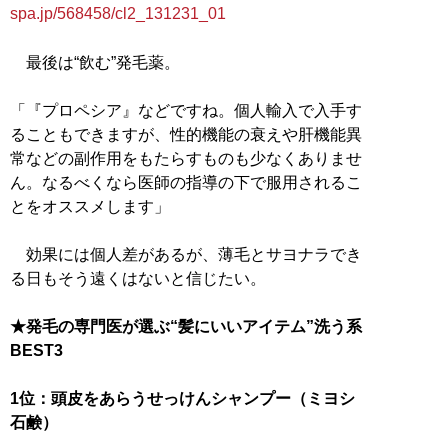
spa.jp/568458/cl2_131231_01
最後は“飲む”発毛薬。
「『プロペシア』などですね。個人輸入で入手す
ることもできますが、性的機能の衰えや肝機能異
常などの副作用をもたらすものも少なくありませ
ん。なるべくなら医師の指導の下で服用されるこ
とをオススメします」
効果には個人差があるが、薄毛とサヨナラでき
る日もそう遠くはないと信じたい。
★発毛の専門医が選ぶ“髪にいいアイテム”洗う系
BEST3
1位：頭皮をあらうせっけんシャンプー（ミヨシ
石鹸）