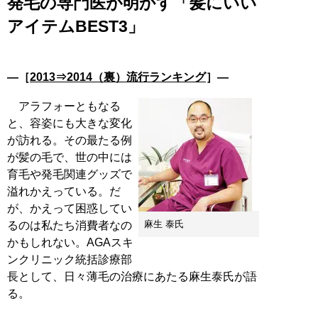
発毛の専門医が明かす「髪にいい
アイテムBEST3」
―［
2013⇒2014（裏）流行ランキング
］―
アラフォーともなる
と、容姿にも大きな変化
が訪れる。その最たる例
が髪の毛で、世の中には
育毛や発毛関連グッズで
溢れかえっている。だ
が、かえって困惑してい
麻生 泰氏
るのは私たち消費者なの
かもしれない。AGAスキ
ンクリニック統括診療部
長として、日々薄毛の治療にあたる麻生泰氏が語
る。