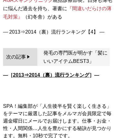
AGAスキンクリニック
統括診療部長。自身も薄毛
に悩んだ過去を持ち、著書に
『間違いだらけの薄
毛対策』
（幻冬舎）がある
発毛の専門医が明かす「髪に
次の記事
いいアイテムBEST3」
―［
2013⇒2014（裏）流行ランキング
］―
SPA！編集部が「人生後半を賢く楽しく生きる」
をテーマに厳選した記事をメルマガ会員限定で毎
週金曜日にメールでお届けします。仕事・お金・
性・人間関係…人生を豊かにする秘訣が見つかり
ます。無料・10秒で完了です。