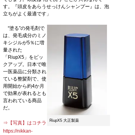
す。『頭皮をあらうせっけんシャンプー』は、泡
立ちがよく最適です」
“塗る”の発毛剤で
は、発毛成分のミノ
キシジルが5％に増
量された
「RiupX5」をピッ
クアップ。日本で唯
一医薬品に分類され
ている整髪剤で、使
用開始から約4か月
で効果が表れるとも
言われている商品
だ。
RiupX5 大正製薬
⇒【写真】はコチラ
https://nikkan-