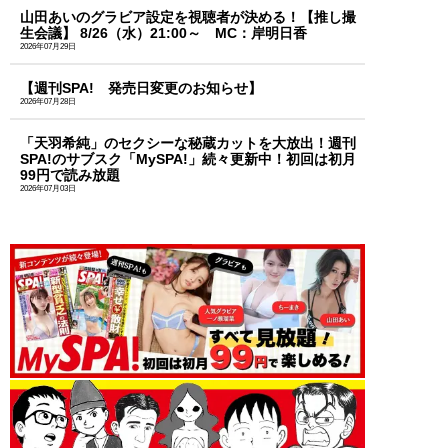
山田あいのグラビア設定を視聴者が決める！【推し撮
生会議】 8/26（水）21:00～ MC：岸明日香
2026年07月29日
【週刊SPA! 発売日変更のお知らせ】
2026年07月28日
「天羽希純」のセクシーな秘蔵カットを大放出！週刊
SPA!のサブスク「MySPA!」続々更新中！初回は初月
99円で読み放題
2026年07月03日