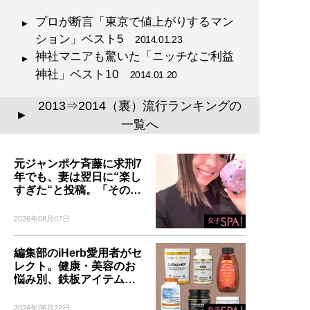
プロが断言「東京で値上がりするマン
ション」ベスト5
2014.01.23
神社マニアも驚いた「ニッチなご利益
神社」ベスト10
2014.01.20
2013⇒2014（裏）流行ランキングの
▲
一覧へ
元ジャンポケ斉藤に求刑7
年でも、妻は翌日に“楽し
すぎた“と投稿。「その…
2026年08月07日
編集部のiHerb愛用者がセ
レクト。健康・美容のお
悩み別、鉄板アイテム…
2026年06月22日