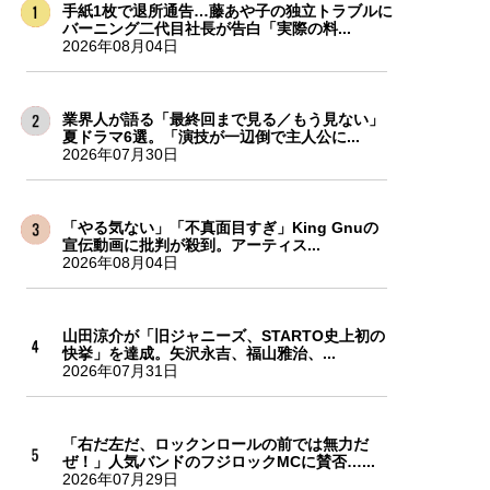
手紙1枚で退所通告…藤あや子の独立トラブルに
バーニング二代目社長が告白「実際の料...
2026年08月04日
業界人が語る「最終回まで見る／もう見ない」
夏ドラマ6選。「演技が一辺倒で主人公に...
2026年07月30日
「やる気ない」「不真面目すぎ」King Gnuの
宣伝動画に批判が殺到。アーティス...
2026年08月04日
山田涼介が「旧ジャニーズ、STARTO史上初の
快挙」を達成。矢沢永吉、福山雅治、...
2026年07月31日
「右だ左だ、ロックンロールの前では無力だ
ぜ！」人気バンドのフジロックMCに賛否…...
2026年07月29日