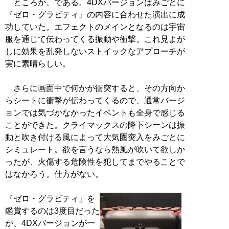
ところが、である。4DXバージョンはみごとに
『ゼロ・グラビティ』の内容に合わせた演出に成
功していた。エフェクトのメインとなるのは宇宙
服を通じて伝わってくる振動や衝撃。これ見よが
しに効果を乱発しないストイックなアプローチが
実に素晴らしい。
さらに画面中で何かが衝突すると、その方向か
らシートに衝撃が伝わってくるので、通常バージ
ョンでは気づかなかったイベントも全身で感じる
ことができた。クライマックスの降下シーンは振
動と吹き付ける風によって大気圏突入をみごとに
シミュレート。欲を言うなら熱風が吹いて欲しか
ったが、火傷する危険性を犯してまでやることで
はなかろう。仕方がない。
『ゼロ・グラビティ』を
鑑賞するのは3度目だった
が、4DXバージョンが一