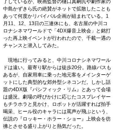
了しているが、映画監督の樋口真嗣氏や劇作家の
中島かずきら氏の絶賛がネットで拡散したことも
あって何度かリバイバル企画が組まれている。1
月11、12、13日の三連休にも、名古屋の中川コ
ロナシネマワールドで「4DX爆音上映会」と銘打
った再上映イベントが行われたので、千載一遇の
チャンスと潜入してみた。
現地に行ってみると、中川コロナシネマワール
ドは遠い。最寄り駅からは徒歩20分。路線バスも
あるが、自家用車に乗った地元客をメインターゲ
ットにした典型的な郊外型シネコンだ。しかし話
題の4DX版『パシフィック・リム』とあって会場
は盛況。劇場の呼びかけに応じたコスプレイヤー
もチラホラと見かけ、ロボットが活躍すれば拍手
喝采、ヒール役のキャラには罵声が飛ぶという、
伝説の『ロッキー・ホラー・ショー』上映会を彷
彿とさせる盛り上がりと熱気だった。