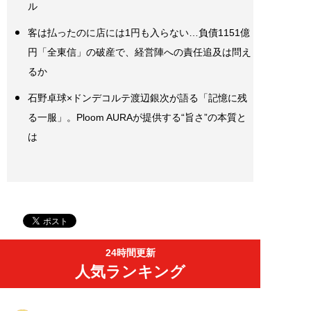
ル
客は払ったのに店には1円も入らない…負債1151億
円「全東信」の破産で、経営陣への責任追及は問え
るか
石野卓球×ドンデコルテ渡辺銀次が語る「記憶に残
る一服」。Ploom AURAが提供する“旨さ”の本質と
は
24時間更新
人気ランキング