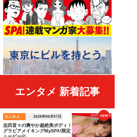
エンタメ 新着記事
NEW!
エンタメ
2026年08月07日
志田音々の爽やか超絶美ボディ！
グラビアメイキングMySPA!限定
ムービー公...