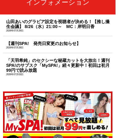
インフォメーション
山田あいのグラビア設定を視聴者が決める！【推し撮
生会議】 8/26（水）21:00～ MC：岸明日香
2026年07月29日
【週刊SPA! 発売日変更のお知らせ】
2026年07月28日
「天羽希純」のセクシーな秘蔵カットを大放出！週刊
SPA!のサブスク「MySPA!」続々更新中！初回は初月
99円で読み放題
2026年07月03日