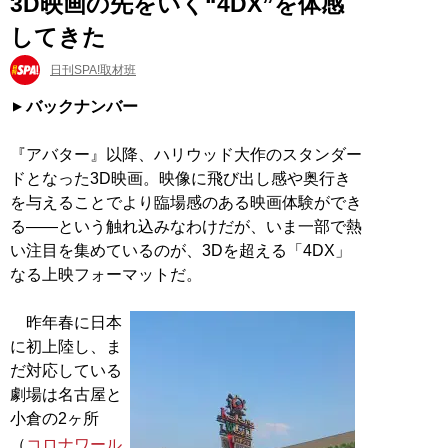
3D映画の先をいく“4DX”を体感
してきた
日刊SPA!取材班
バックナンバー
『アバター』以降、ハリウッド大作のスタンダー
ドとなった3D映画。映像に飛び出し感や奥行き
を与えることでより臨場感のある映画体験ができ
る――という触れ込みなわけだが、いま一部で熱
い注目を集めているのが、3Dを超える「4DX」
なる上映フォーマットだ。
昨年春に日本
に初上陸し、ま
だ対応している
劇場は名古屋と
小倉の2ヶ所
（
コロナワール