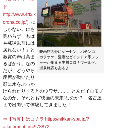
ド
http://www.4dx.k
orona.co.jp/
）に
しかない。にも
関わらず「もは
や4DX以前には
戻れない！」と
映画館の外にゲーセン、パチンコ、
激賞の声は高ま
カラオケ、漫喫などインドア系レジ
ャーが集まる中川コロナワールド。
るばかり。なの
温泉施設もあるよ
だが、どうやら
座席が動いたり
顔に水をぶっか
けられたりするとのウワサ……。とんだイロモノ
なのか、それとも“映画の未来”なのか？ 名古屋
まで出向いて体験してきました！
⇒【写真】はコチラ https://nikkan-spa.jp/?
attachment_id=573872