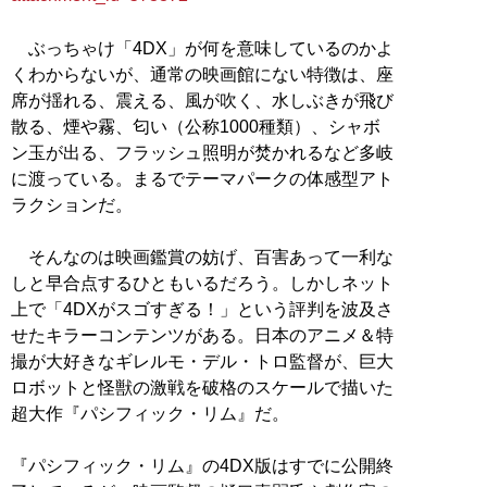
ぶっちゃけ「4DX」が何を意味しているのかよ
くわからないが、通常の映画館にない特徴は、座
席が揺れる、震える、風が吹く、水しぶきが飛び
散る、煙や霧、匂い（公称1000種類）、シャボ
ン玉が出る、フラッシュ照明が焚かれるなど多岐
に渡っている。まるでテーマパークの体感型アト
ラクションだ。
そんなのは映画鑑賞の妨げ、百害あって一利な
しと早合点するひともいるだろう。しかしネット
上で「4DXがスゴすぎる！」という評判を波及さ
せたキラーコンテンツがある。日本のアニメ＆特
撮が大好きなギレルモ・デル・トロ監督が、巨大
ロボットと怪獣の激戦を破格のスケールで描いた
超大作『パシフィック・リム』だ。
『パシフィック・リム』の4DX版はすでに公開終