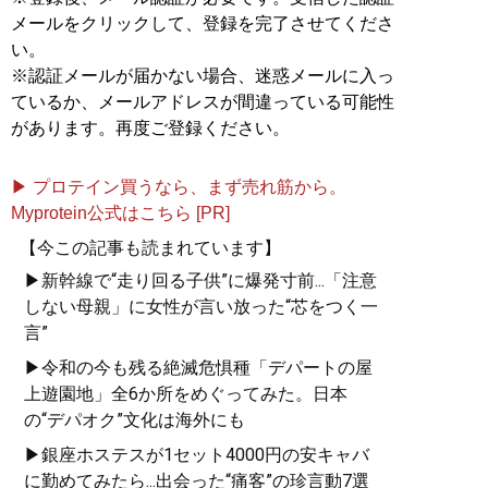
メールをクリックして、登録を完了させてくださ
い。
※認証メールが届かない場合、迷惑メールに入っ
ているか、メールアドレスが間違っている可能性
があります。再度ご登録ください。
▶ プロテイン買うなら、まず売れ筋から。
Myprotein公式はこちら [PR]
【今この記事も読まれています】
▶新幹線で“走り回る子供”に爆発寸前...「注意
しない母親」に女性が言い放った“芯をつく一
言”
▶令和の今も残る絶滅危惧種「デパートの屋
上遊園地」全6か所をめぐってみた。日本
の“デパオク”文化は海外にも
▶銀座ホステスが1セット4000円の安キャバ
に勤めてみたら...出会った“痛客”の珍言動7選