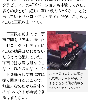
グラビティ』の4DXバージョンも体験してみた。
多くのひとが「絶対に3D上映のIMAXで！」と公
言している『ゼロ・グラビティ』だが、こちらも
4DXに軍配を上げたい。
正直観る前までは、宇
宙空間をリアルに描いた
『ゼロ・グラビティ』に
4DXの効果はなじまない
だろうと心配していた。
宇宙では水滴も飛んでこ
ないし風も吹かない。シ
パッと見は以外と普通な
ートを揺らして右に左に
4DX専用シートだが、さ
振り回されたところで、
まざまなが機能が内蔵さ
無重力なのだから身体へ
れたハイテクマシンだ
のインパクトが再現でき
るはずもない。