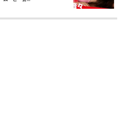
NEW!
エンタメ
2026年08月07日
Rain Tree、涙の“全員曲”初披露
――。16人が心をひとつにした
夏の...
吉岡 俊
NEW!
エンタメ
2026年08月06日
「昼の生放送中に脱いで水着に」
元ミニスカポリス・大原かおり
（50歳）が振り...
千駄木雄大
NEW!
エンタメ
2026年08月06日
新日本プロレス社長・棚橋弘至が