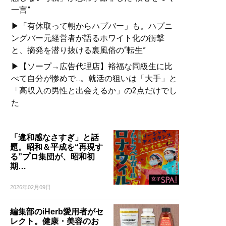
一言”
▶「有休取って朝からハプバー」も。ハプニ
ングバー元経営者が語るホワイト化の衝撃
と、摘発を潜り抜ける裏風俗の“転生”
▶【ソープ→広告代理店】裕福な同級生に比
べて自分が惨めで...。就活の狙いは「大手」と
「高収入の男性と出会えるか」の2点だけでし
た
「違和感なさすぎ」と話
題。昭和＆平成を“再現す
る”プロ集団が、昭和初
期…
2026年02月09日
編集部のiHerb愛用者がセ
レクト。健康・美容のお