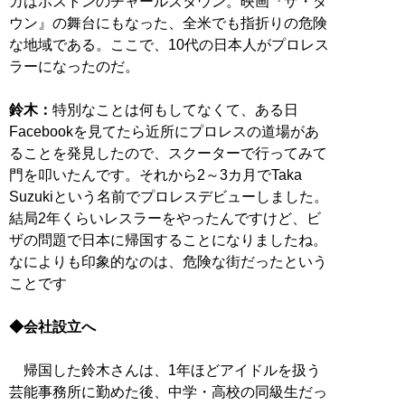
カはボストンのチャールズタウン。映画『ザ・タ
ウン』の舞台にもなった、全米でも指折りの危険
な地域である。ここで、10代の日本人がプロレス
ラーになったのだ。
鈴木：
特別なことは何もしてなくて、ある日
Facebookを見てたら近所にプロレスの道場があ
ることを発見したので、スクーターで行ってみて
門を叩いたんです。それから2～3カ月でTaka
Suzukiという名前でプロレスデビューしました。
結局2年くらいレスラーをやったんですけど、ビ
ザの問題で日本に帰国することになりましたね。
なによりも印象的なのは、危険な街だったという
ことです
◆会社設立へ
帰国した鈴木さんは、1年ほどアイドルを扱う
芸能事務所に勤めた後、中学・高校の同級生だっ