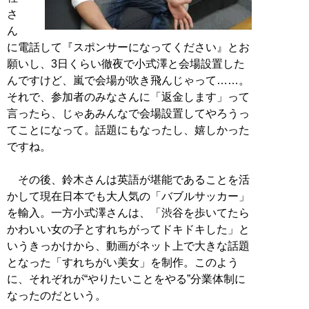
さ
ん
に電話して『スポンサーになってください』とお
願いし、3日くらい徹夜で小式澤と会場設置した
んですけど、嵐で会場が吹き飛んじゃって……。
それで、参加者のみなさんに「返金します」って
言ったら、じゃあみんなで会場設置してやろうっ
てことになって。話題にもなったし、嬉しかった
ですね。
その後、鈴木さんは英語が堪能であることを活
かして現在日本でも大人気の「バブルサッカー」
を輸入。一方小式澤さんは、「渋谷を歩いてたら
かわいい女の子とすれちがってドキドキした」と
いうきっかけから、動画がネット上で大きな話題
となった「すれちがい美女」を制作。このよう
に、それぞれが“やりたいことをやる”分業体制に
なったのだという。