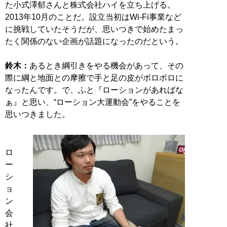
た小式澤郁さんと株式会社ハイを立ち上げる。
2013年10月のことだ。設立当初はWi‐Fi事業など
に挑戦していたそうだが、思いつきで始めたまっ
たく関係のない企画が話題になったのだという。
鈴木：
あるとき綱引きをやる機会があって、その
際に綱と地面との摩擦で手と足の皮がボロボロに
なったんです。で、ふと『ローションがあればな
ぁ』と思い、“ローション大運動会”をやることを
思いつきました。
ロ
ー
シ
ョ
ン
会
社