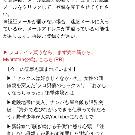
メールをクリックして、登録を完了させてくださ
い。
※認証メールが届かない場合、迷惑メールに入っ
ているか、メールアドレスが間違っている可能性
があります。再度ご登録ください。
▶ プロテイン買うなら、まず売れ筋から。
Myprotein公式はこちら [PR]
【今この記事も読まれています】
▶「セックスは好きじゃなかった」女性の価
値観を変えた“プロ男優のセックス”。「おかし
くなっちゃった」衝撃体験とは
▶危険地帯に突入、ナンパも屋台飯も限界突
破...「海外で遊びながらできる仕事って何だろ
う」野球少年が人気YouTuberになるまで
▶新幹線で“騒ぎ続ける子供”に怒り心頭...「注
意しない母親」が思わず謝罪した“核心をつく