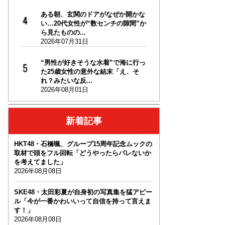
ある朝、玄関のドアがなぜか開かな
い…20代女性が“数センチの隙間”か
ら見たものの...
2026年07月31日
“男性が好きそうな水着”で海に行っ
た25歳女性の意外な結末「え、そ
れ？みたいな反...
2026年08月01日
新着記事
HKT48・石橋颯、グループ15周年記念ムックの
取材で頭をフル回転「どうやったらバレないか
を考えてました」
2026年08月08日
SKE48・太田彩夏が自身初の写真集を猛アピー
ル「今が一番かわいいって自信を持って言えま
す！」
2026年08月08日