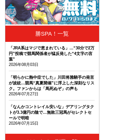
勝SPA！一覧
「JRA系はマジで恵まれている」…“30分で2万
円”投稿で競馬関係者が猛反発した“4文字の言
葉”
2026年08月03日
「明らかに熱中症でした」川田将雅騎手の発言
が波紋…競馬“真夏開催”に浮上した深刻なリス
ク。ファンからは「馬死ぬぞ」の声も
2026年07月27日
「なんかコントレイル安いな」デアリングタク
トが3.3億円の陰で…無敗三冠馬がセレクトセ
ールで明暗
2026年07月15日