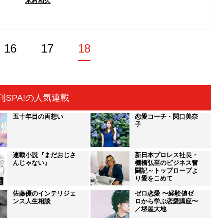
木村和久
16
17
18
刊SPA!の人気連載
五十年目の両想い
恋愛コーチ・関口美奈
子
連載小説『まだおじさ
新日本プロレス社長・
んじゃない』
棚橋弘至のビジネス奮
闘記～トップロープよ
り愛をこめて
佐藤優のインテリジェ
ゼロ恋愛 〜経験値ゼ
ンス人生相談
ロから学ぶ恋愛講座〜
／堺屋大地