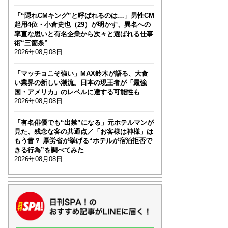
「“隠れCMキング”と呼ばれるのは…」男性CM
起用4位・小倉史也（29）が明かす、異名への
率直な思いと有名企業から次々と選ばれる仕事
術“三箇条”
2026年08月08日
「マッチョこそ強い」MAX鈴木が語る、大食
い業界の新しい潮流。日本の現王者が「最強
国・アメリカ」のレベルに達する可能性も
2026年08月08日
「有名俳優でも“出禁”になる」元ホテルマンが
見た、残念な客の共通点／「お客様は神様」は
もう昔？ 厚労省が挙げる“ホテルが宿泊拒否で
きる行為”を調べてみた
2026年08月08日