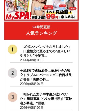
24時間更新
人気ランキング
「ズボンとパンツをおろしました」
…口腔性交に至るまでの“生々しい
やりとり”を証言...
2026年08月03日
手紙1枚で退所通告…藤あや子の独
立トラブルにバーニング二代目社長
が告白「実際の料...
2026年08月04日
「叩かれた女子中学生が泣いてい
た」満員電車で“杖を振り回す”高齢
者が暴走。“屈強...
2026年08月02日