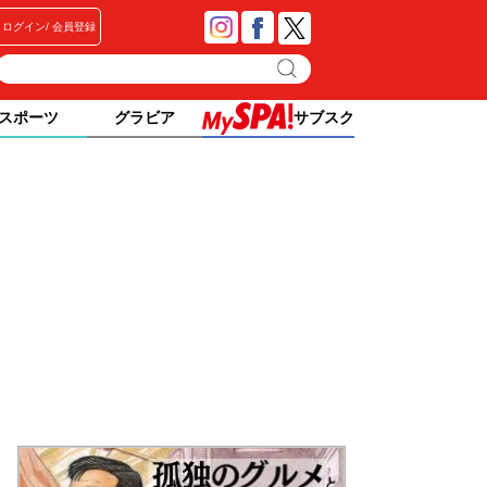
ログイン
会員登録
スポーツ
グラビア
サブスク