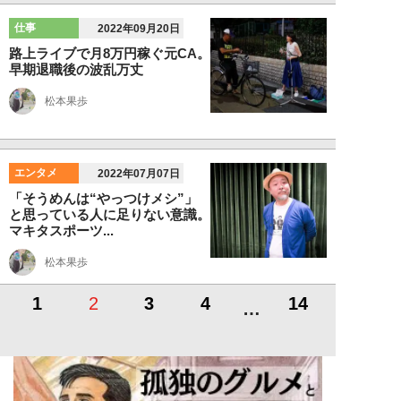
仕事
2022年09月20日
路上ライブで月8万円稼ぐ元CA。
早期退職後の波乱万丈
松本果歩
エンタメ
2022年07月07日
「そうめんは“やっつけメシ”」
と思っている人に足りない意識。
マキタスポーツ...
松本果歩
1
2
3
4
14
…