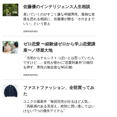
佐藤優のインテリジェンス人生相談
老いていくのがすごく嫌な49歳男性。孤独な老
後を恐れる相談に、佐藤優が贈る「そのままで
いい」という答え
2026年08月06日
ゼロ恋愛 〜経験値ゼロから学ぶ恋愛講
座〜／堺屋大地
「当初からナルシストっぽいとは思っていたん
ですけど…」女性が密かに“恋愛対象外”の烙印
を押す、男性の無自覚なNG行動
2026年08月04日
ファストファッション、全部買ってみ
た
ユニクロ最新作「毎回完売が出るほど人気」
「高級感のある見栄え」絶対に買い逃してはい
けない“7つの傑作アイテム”