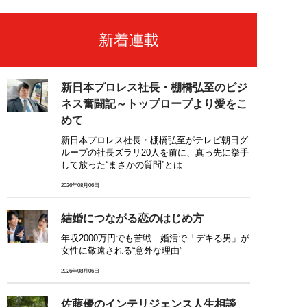
新着連載
新日本プロレス社長・棚橋弘至のビジ
ネス奮闘記～トップロープより愛をこ
めて
新日本プロレス社長・棚橋弘至がテレビ朝日グ
ループの社長ズラリ20人を前に、真っ先に挙手
して放った“まさかの質問”とは
2026年08月06日
結婚につながる恋のはじめ方
年収2000万円でも苦戦…婚活で「デキる男」が
女性に敬遠される“意外な理由”
2026年08月06日
佐藤優のインテリジェンス人生相談