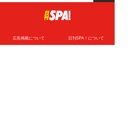
広告掲載について
日刊SPA！について
ニュース提供先
PR記事一覧
ライター・執筆者募集
プライバシーポリシー
Cookie使用について
著作権について
運営会社
記事使用について
お問い合わせ
よくある質問
扶桑社Webメディア