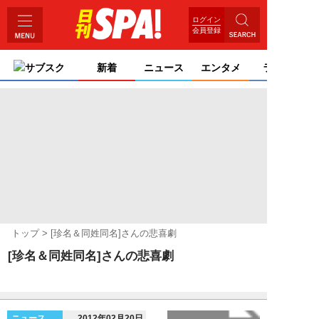
ログイン
会員登録
サブスク
新着
ニュース
エンタメ
ライフ
トップ
[珍名＆同姓同名]さんの悲喜劇
[珍名＆同姓同名]さんの悲喜劇
ニュース
2012年02月20日