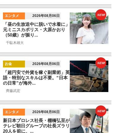
NEW!
エンタメ
2026年08月06日
「昼の生放送中に脱いで水着に」
元ミニスカポリス・大原かおり
（50歳）が振り...
千駄木雄大
NEW!
お金
2026年08月06日
「超円安で外貨を稼ぐ副業術」英
語・特別なスキルは不要。“日本
の日常”が海外...
齊藤武宏
NEW!
エンタメ
2026年08月06日
新日本プロレス社長・棚橋弘至が
テレビ朝日グループの社長ズラリ
20人を前に、...