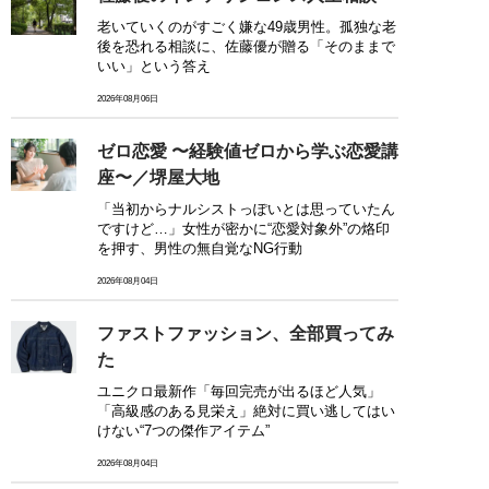
老いていくのがすごく嫌な49歳男性。孤独な老
後を恐れる相談に、佐藤優が贈る「そのままで
いい」という答え
2026年08月06日
ゼロ恋愛 〜経験値ゼロから学ぶ恋愛講
座〜／堺屋大地
「当初からナルシストっぽいとは思っていたん
ですけど…」女性が密かに“恋愛対象外”の烙印
を押す、男性の無自覚なNG行動
2026年08月04日
ファストファッション、全部買ってみ
た
ユニクロ最新作「毎回完売が出るほど人気」
「高級感のある見栄え」絶対に買い逃してはい
けない“7つの傑作アイテム”
2026年08月04日