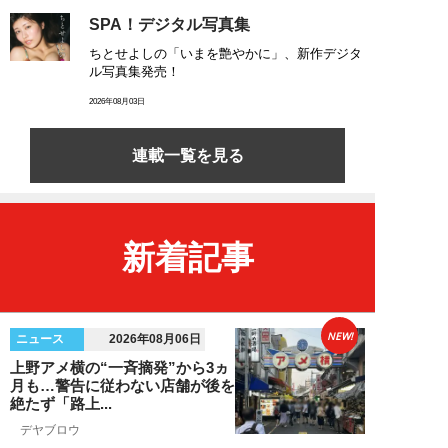
SPA！デジタル写真集
ちとせよしの「いまを艶やかに」、新作デジタ
ル写真集発売！
2026年08月03日
連載一覧を見る
新着記事
NEW!
ニュース
2026年08月06日
上野アメ横の“一斉摘発”から3ヵ
月も…警告に従わない店舗が後を
絶たず「路上...
デヤブロウ