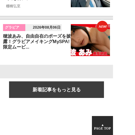
棚橋弘至
NEW!
グラビア
2026年08月06日
穂波あみ、自由自在のポーズを披
露！グラビアメイキングMySPA!
限定ムービ...
新着記事をもっと見る
▲
PAGE TOP