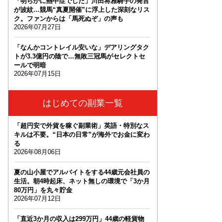
「明らかに熱中症でした」川田将雅騎手の発言
が波紋…競馬“真夏開催”に浮上した深刻なリス
ク。ファンからは「馬死ぬぞ」の声も
2026年07月27日
「なんかコントレイル安いな」デアリングタク
トが3.3億円の陰で…無敗三冠馬がセレクトセ
ールで明暗
2026年07月15日
はじめての副業一覧
「超円安で外貨を稼ぐ副業術」英語・特別なス
キルは不要。“日本の日常”が海外でお金に変わ
る
2026年08月06日
夏の山小屋でアルバイトをする44歳元会社員の
生活。朝4時起床、ネット無しの環境で「3か月
80万円」を丸々貯金
2026年07月12日
「直近3か月の収入は299万円」44歳の軽貨物