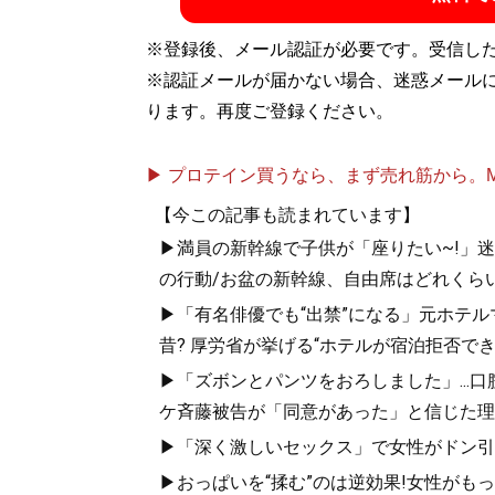
※登録後、メール認証が必要です。受信し
※認証メールが届かない場合、迷惑メール
ります。再度ご登録ください。
▶ プロテイン買うなら、まず売れ筋から。Mypr
【今この記事も読まれています】
▶満員の新幹線で子供が「座りたい~!」迷惑
の行動/お盆の新幹線、自由席はどれくらい
▶「有名俳優でも“出禁”になる」元ホテ
昔? 厚労省が挙げる“ホテルが宿泊拒否で
▶「ズボンとパンツをおろしました」...
ケ斉藤被告が「同意があった」と信じた理
▶「深く激しいセックス」で女性がドン引き
▶おっぱいを“揉む”のは逆効果!女性がも