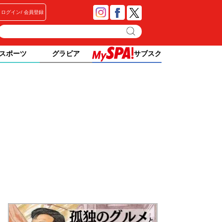
ログイン
会員登録
スポーツ
グラビア
サブスク