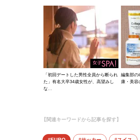
「初回デートした男性全員から断られ
編集部のi
た」有名大卒34歳女性が、高望みし
康・美容
な…
【関連キーワードから記事を探す】
EURO
サッカー
スイス