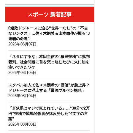
スポーツ 新着記事
6連敗ドジャースに迫る“世界一なし”の「不吉
なジンクス」…佐々木朗希＆山本由伸が握る“3
連覇の命運”
2026年08月07日
「ネタにするな」本田圭佑の“移民投稿”に批判
殺到。社会問題に首を突っ込むたびに火に油を
注いできたワケ
2026年08月05日
スクバル加入で佐々木朗希の“価値”が急上昇？
ドジャースに浮上する「最強ブルペン構想」
2026年08月04日
「JRA系はマジで恵まれている」…“30分で2万
円”投稿で競馬関係者が猛反発した“4文字の言
葉”
2026年08月03日