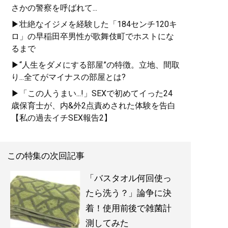
さかの警察を呼ばれて...
▶壮絶なイジメを経験した「184センチ120キ
ロ」の早稲田卒男性が歌舞伎町でホストにな
るまで
▶“人生をダメにする部屋”の特徴。立地、間取
り...全てがマイナスの部屋とは?
▶「この人うまい...!」SEXで初めてイった24
歳保育士が、内&外2点責めされた体験を告白
【私の過去イチSEX報告2】
この特集の次回記事
「バスタオル何回使っ
たら洗う？」論争に決
着！使用前後で雑菌計
測してみた