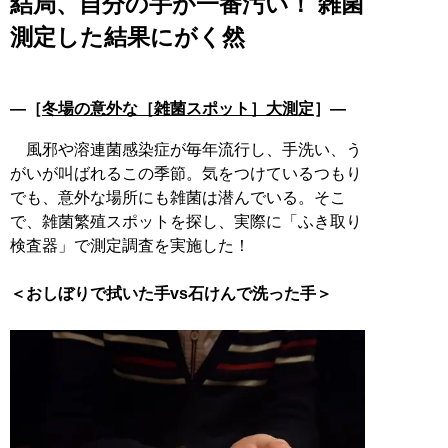
結局、自分の手が一番汚い！ 雑菌
測定した結果にがく然
―［
冬場の意外な［雑菌スポット］大測定
］―
風邪や溶連菌感染症が毎年流行し、手洗い、う
がいが叫ばれるこの季節。気をつけているつもり
でも、意外な場所にも雑菌は潜んでいる。そこ
で、雑菌繁殖スポットを探し、実際に「ふき取り
検査器」で測定調査を実施した！
＜おしぼりで拭いた手vs石けんで洗った手＞