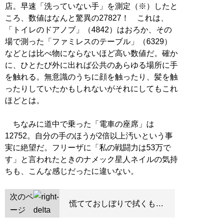
店。早速「洗っていない手」を測定（※）したと
ころ、数値はなんと驚異の27827！ これは、
「トイレのドアノブ」（4842）はおろか、その
場で測った「ファミレスのテーブル」（6329）
などとは比べ物にならないほど高い数値だ。確か
に、ひとたび外に出れば公共のあらゆる場所に手
を触れる。無意識のうちに顔を触ったり、髪を触
ったりしていたかもしれないがそれにしてもこれ
ほどとは。
ちなみに道中で乗った「電車の座席」は
12752。自分の手のほうが2倍以上汚いという事
実に絶望だ。フリーザに「私の戦闘力は53万で
す」と言われたときのナメック星人ネイルの気持
ちも、こんな感じだったに違いない。
次のペ
慌てておしぼりで拭くも…
ージ