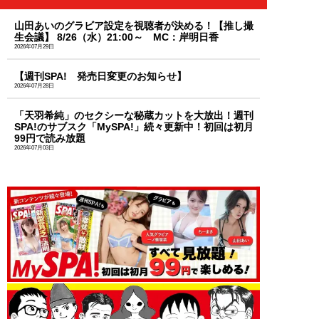
山田あいのグラビア設定を視聴者が決める！【推し撮
生会議】 8/26（水）21:00～ MC：岸明日香
2026年07月29日
【週刊SPA! 発売日変更のお知らせ】
2026年07月28日
「天羽希純」のセクシーな秘蔵カットを大放出！週刊
SPA!のサブスク「MySPA!」続々更新中！初回は初月
99円で読み放題
2026年07月03日