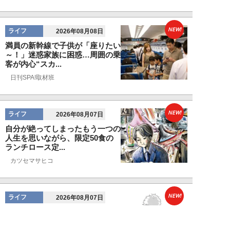
NEW!
ライフ
2026年08月08日
満員の新幹線で子供が「座りたい
～！」迷惑家族に困惑…周囲の乗
客が内心“スカ...
日刊SPA!取材班
NEW!
ライフ
2026年08月07日
自分が絶ってしまったもう一つの
人生を思いながら、限定50食の
ランチロース定...
カツセマサヒコ
NEW!
ライフ
2026年08月07日
『まだおじさんじゃない』現代中
年 惑いまくり小説【第十章・第