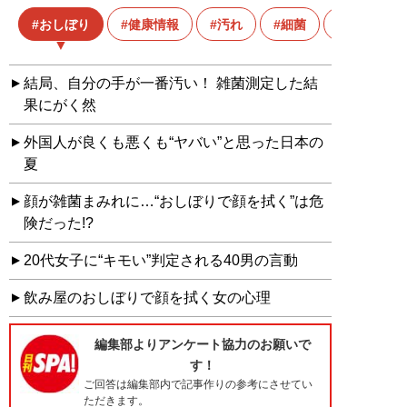
おしぼり
健康情報
汚れ
細菌
雑菌
結局、自分の手が一番汚い！ 雑菌測定した結
果にがく然
外国人が良くも悪くも“ヤバい”と思った日本の
夏
顔が雑菌まみれに…“おしぼりで顔を拭く”は危
険だった!?
20代女子に“キモい”判定される40男の言動
飲み屋のおしぼりで顔を拭く女の心理