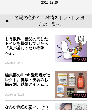
2016.12.26
冬場の意外な［雑菌スポット］大測
▲
定の一覧へ
もう限界…義父の汚した
トイレを掃除していたら
「息が苦しくなり病院
へ」。…
2026年03月16日
編集部のiHerb愛用者がセ
レクト。健康・美容のお
悩み別、鉄板アイテム…
2026年06月22日
なんか顔色が悪い、いつ