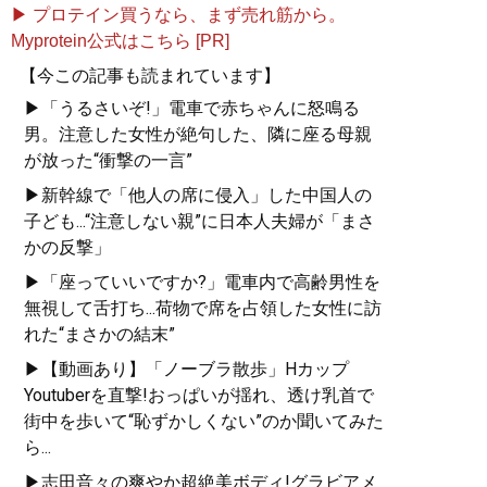
▶ プロテイン買うなら、まず売れ筋から。
Myprotein公式はこちら [PR]
【今この記事も読まれています】
▶「うるさいぞ!」電車で赤ちゃんに怒鳴る
男。注意した女性が絶句した、隣に座る母親
が放った“衝撃の一言”
▶新幹線で「他人の席に侵入」した中国人の
子ども...“注意しない親”に日本人夫婦が「まさ
かの反撃」
▶「座っていいですか?」電車内で高齢男性を
無視して舌打ち...荷物で席を占領した女性に訪
れた“まさかの結末”
▶【動画あり】「ノーブラ散歩」Hカップ
Youtuberを直撃!おっぱいが揺れ、透け乳首で
街中を歩いて“恥ずかしくない”のか聞いてみた
ら...
▶志田音々の爽やか超絶美ボディ!グラビアメ