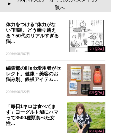
▲
覧へ
体力をつける“体力がな
い”問題、どう乗り越え
る？50代のリアルすぎる
悩…
2026年08月07日
編集部のiHerb愛用者がセ
レクト。健康・美容のお
悩み別、鉄板アイテム…
2026年06月22日
「毎日1キロは食べてま
す」ヨーグルト沼にハマ
って3500種類食べた女
性…