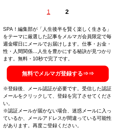
トレンドを読み解くコラムニストとして数々のベストセ
1
2
ラーを上梓。ゴルフやキャバクラにも通じる、大人の遊
び人。現在は日本株を中心としたデイトレードにも挑
戦。著書に
『50歳からのかろやか人生』
SPA！編集部が「人生後半を賢く楽しく生きる」
をテーマに厳選した記事をメルマガ会員限定で毎
記事一覧へ
週金曜日にメールでお届けします。仕事・お金・
性・人間関係…人生を豊かにする秘訣が見つかり
ます。無料・10秒で完了です。
無料でメルマガ登録する⇒⇒
※登録後、メール認証が必要です。受信した認証
メールをクリックして、登録を完了させてくださ
い。
※認証メールが届かない場合、迷惑メールに入っ
ているか、メールアドレスが間違っている可能性
があります。再度ご登録ください。