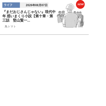
NEW!
ライフ
2026年08月07日
『まだおじさんじゃない』現代中
年 惑いまくり小説【第十章・第
三話 堅山賢一...
鳥トマト
NEW!
ライフ
2026年08月07日
ラーメンを「年間800杯」を食す
35歳男性を直撃。「9年で35キロ
増」も健...
Mr.tsubaking
NEW!
ライフ
2026年08月07日
「邪魔なんだよ！」新幹線で座席
を蹴ってくる後ろの男性…恐怖に
震えた女性客を...
chimi86