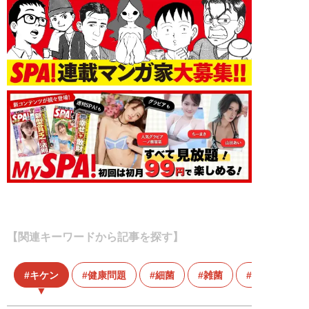
【関連キーワードから記事を探す】
キケン
健康問題
細菌
雑菌
食中毒