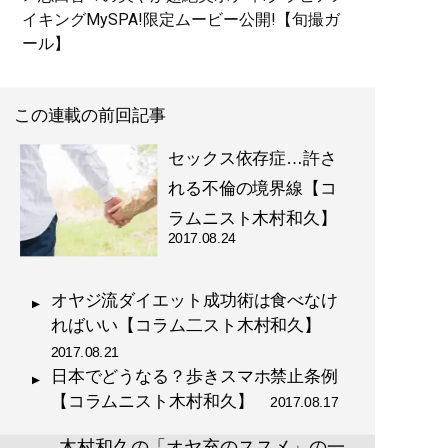
イキングMySPA!限定ムービー公開!【旬撮ガ
ール】
この連載の前回記事
セックス依存症…許さ
れる不倫の境界線【コ
ラムニスト木村和久】
2017.08.24
オヤジ流ダイエット成功術は食べなけ
ればいい【コラム二スト木村和久】
2017.08.21
日本でどうなる？歩きスマホ禁止条例
【コラムニスト木村和久】
2017.08.17
木村和久の「オヤ充のススメ」の一