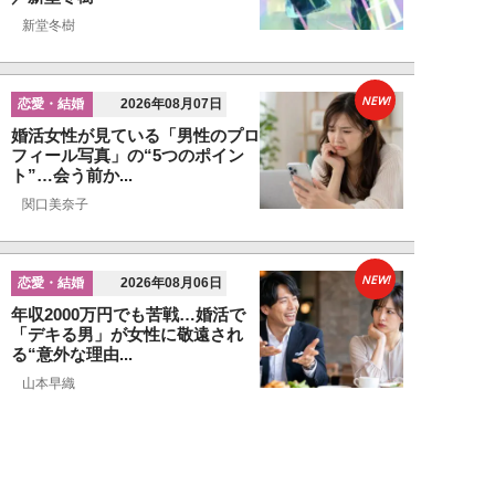
新堂冬樹
NEW!
恋愛・結婚
2026年08月07日
婚活女性が見ている「男性のプロ
フィール写真」の“5つのポイン
ト”…会う前か...
関口美奈子
NEW!
恋愛・結婚
2026年08月06日
年収2000万円でも苦戦…婚活で
「デキる男」が女性に敬遠され
る“意外な理由...
山本早織
NEW!
恋愛・結婚
2026年08月04日
「当初からナルシストっぽいとは