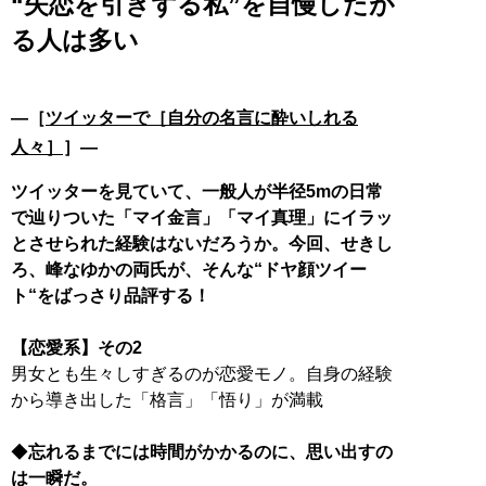
“失恋を引きずる私”を自慢したが
る人は多い
―［
ツイッターで［自分の名言に酔いしれる
人々］
］―
ツイッターを見ていて、一般人が半径5mの日常
で辿りついた「マイ金言」「マイ真理」にイラッ
とさせられた経験はないだろうか。今回、せきし
ろ、峰なゆかの両氏が、そんな“ドヤ顔ツイー
ト“をばっさり品評する！
【恋愛系】その2
男女とも生々しすぎるのが恋愛モノ。自身の経験
から導き出した「格言」「悟り」が満載
◆
忘れるまでには時間がかかるのに、思い出すの
は一瞬だ。