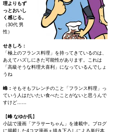
理よりもず
っとおいし
く感じる。
（30代 男
性）
せきしろ：
「極上のフランス料理」を持ってきているのは、
あえてハズしにきた可能性があります。これは
「高級そうな料理大喜利」になっているんでしょ
うね
峰：
そもそもフレンチのこと「フランス料理」っ
ていう人はだいたい食べたことがないと思うんで
すけど……
【
峰 なゆか氏
】
小誌で漫画「アラサーちゃん」を連載中。ブログ
に掲載した4コマ漫画＋描き下ろしによる単行本