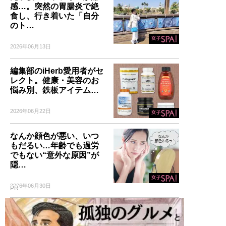
感…。突然の胃腸炎で絶
食し、行き着いた「自分
のト…
2026年06月13日
編集部のiHerb愛用者がセ
レクト。健康・美容のお
悩み別、鉄板アイテム…
2026年06月22日
なんか顔色が悪い、いつ
もだるい…年齢でも過労
でもない“意外な原因”が
隠…
2026年06月30日
PR