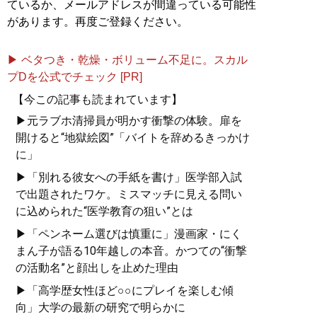
ているか、メールアドレスが間違っている可能性
があります。再度ご登録ください。
▶ ベタつき・乾燥・ボリューム不足に。スカル
プDを公式でチェック [PR]
【今この記事も読まれています】
▶元ラブホ清掃員が明かす衝撃の体験。扉を
開けると“地獄絵図”「バイトを辞めるきっかけ
に」
▶「別れる彼女への手紙を書け」医学部入試
で出題されたワケ。ミスマッチに見える問い
に込められた“医学教育の狙い”とは
▶「ペンネーム選びは慎重に」漫画家・にく
まん子が語る10年越しの本音。かつての“衝撃
の活動名”と顔出しを止めた理由
▶「高学歴女性ほど○○にプレイを楽しむ傾
向」大学の最新の研究で明らかに