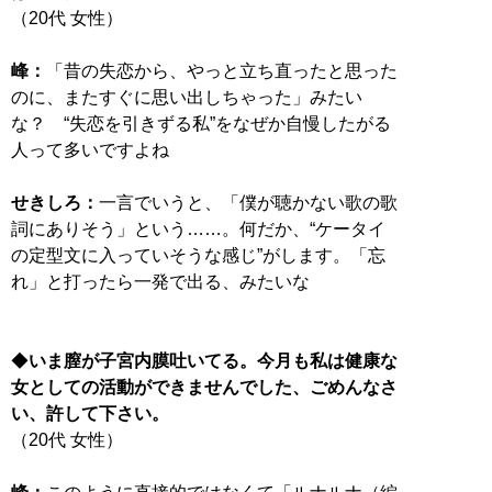
（20代 女性）
峰：
「昔の失恋から、やっと立ち直ったと思った
のに、またすぐに思い出しちゃった」みたい
な？ “失恋を引きずる私”をなぜか自慢したがる
人って多いですよね
せきしろ：
一言でいうと、「僕が聴かない歌の歌
詞にありそう」という……。何だか、“ケータイ
の定型文に入っていそうな感じ”がします。「忘
れ」と打ったら一発で出る、みたいな
◆
いま膣が子宮内膜吐いてる。今月も私は健康な
女としての活動ができませんでした、ごめんなさ
い、許して下さい。
（20代 女性）