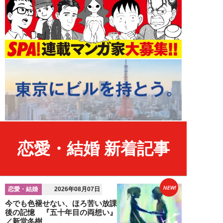
恋愛・結婚 新着記事
NEW!
恋愛・結婚
2026年08月07日
今でも色褪せない、ほろ苦い放課
後の記憶 『五十年目の両想い』
／新堂冬樹