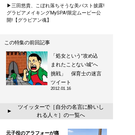
▶三田悠貴、こぼれ落ちそうな美バスト披露!
グラビアメイキングMySPA!限定ムービー公
開!【グラビアン魂】
この特集の前回記事
「処女という“攻め込
まれたことない城”へ
挑戦」 保育士の迷言
ツイート
2012.01.16
ツイッターで［自分の名言に酔いし
▲
れる人々］の一覧へ
元子役のアラフォーが痛