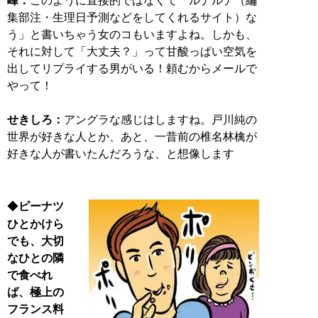
峰：
このように直接的ではなくて「ルナルナ（編
集部注・生理日予測などをしてくれるサイト）な
う」と書いちゃう女のコもいますよね。しかも、
それに対して「大丈夫？」って甘酸っぱい空気を
出してリプライする男がいる！頼むからメールで
やって！
せきしろ：
アングラな感じはしますね。戸川純の
世界が好きな人とか、あと、一昔前の椎名林檎が
好きな人が書いたんだろうな、と想像します
◆
ピーナツ
ひとかけら
でも、大切
なひとの隣
で食べれ
ば、極上の
フランス料