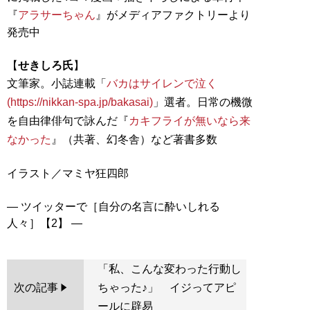
『
アラサーちゃん
』がメディアファクトリーより
発売中
【
せきしろ氏
】
文筆家。小誌連載「
バカはサイレンで泣く
(https://nikkan-spa.jp/bakasai)
」選者。日常の機微
を自由律俳句で詠んだ『
カキフライが無いなら来
なかった
』（共著、幻冬舎）など著書多数
イラスト／マミヤ狂四郎
― ツイッターで［自分の名言に酔いしれる
「私、こんな変わった行動し
次の記事
ちゃった♪」 イジってアピ
ールに辟易