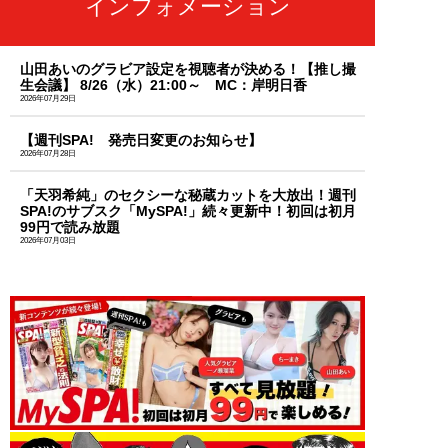
インフォメーション
山田あいのグラビア設定を視聴者が決める！【推し撮
生会議】 8/26（水）21:00～ MC：岸明日香
2026年07月29日
【週刊SPA! 発売日変更のお知らせ】
2026年07月28日
「天羽希純」のセクシーな秘蔵カットを大放出！週刊
SPA!のサブスク「MySPA!」続々更新中！初回は初月
99円で読み放題
2026年07月03日