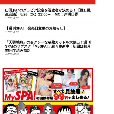
山田あいのグラビア設定を視聴者が決める！【推し撮
生会議】 8/26（水）21:00～ MC：岸明日香
2026年07月29日
【週刊SPA! 発売日変更のお知らせ】
2026年07月28日
「天羽希純」のセクシーな秘蔵カットを大放出！週刊
SPA!のサブスク「MySPA!」続々更新中！初回は初月
99円で読み放題
2026年07月03日