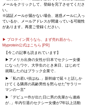
https://www.youtube.com/@gottsu/about
メールをクリックして、登録を完了させてくださ
い。
※認証メールが届かない場合、迷惑メールに入っ
『
花嫁を探しに、世界一周の旅に出た (わたし
の旅ブックス)
』
ているか、メールアドレスが間違っている可能性
があります。再度ご登録ください。
抱腹絶倒・感慨無量のノンフィクション巨編！
▶ プロテイン買うなら、まず売れ筋から。
Myprotein公式はこちら [PR]
【今この記事も読まれています】
▶アメリカ出身の女性が日本でセクシー女優
記事一覧へ
になったワケ。大学生のとき来日、はじめて
就職したのはブラック企業で...
▶「私の若い頃はね...」新幹線で延々と話しか
けてくる隣席の高齢男性を黙らせた“サラリー
マンの一言”
▶「デビュー作が出た日に男の先輩から連絡
が...」年内引退のセクシー女優が7年以上活動