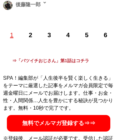
後藤隆一郎
1969年大分県生まれ。明治大学卒業後、IVSテレビ制作
1
2
3
4
5
6
(株)のADとして日本テレビ「天才たけしの元気が出るテ
レビ！」の制作に参加。続いて「ザ！鉄腕！DASH!!」
(日本テレビ)の立ち上げメンバーとなり、その後フリー
のディレクターとして「ザ！世界仰天ニュース」(日本テ
⇒「バツイチおじさん」第1話はコチラ
レビ)「トリビアの泉」（フジテレビ）をチーフディレク
ターとして制作。2008年に映像制作会社「株式会社イマ
SPA！編集部が「人生後半を賢く楽しく生きる」
ジネーション」を創設し、「マツケンサンバⅡ」のブレ
をテーマに厳選した記事をメルマガ会員限定で毎
ーン、「学べる！ニュースショー！」（テレビ朝日）
週金曜日にメールでお届けします。仕事・お金・
「政治家と話そう」（Google）など数々の作品を手掛け
性・人間関係…人生を豊かにする秘訣が見つかり
る。離婚をきっかけにディレクターを休業し、世界一周
ます。無料・10秒で完了です。
に挑戦。その様子を「日刊SPA!」にて連載し人気を博し
た。現在は、映像制作だけでなく、YouTuber、ラジオ出
無料でメルマガ登録する⇒⇒
演など、出演者としても多岐に渡り活動中。Youtubuチ
ャンネル「
Enjoy on the Earth 〜地球の遊び方〜
」運営
中
※登録後、メール認証が必要です。受信した認証