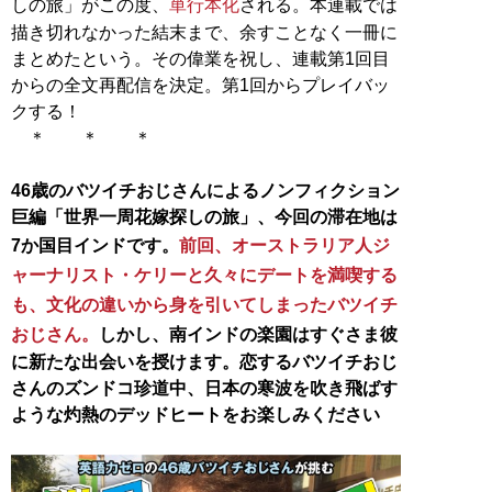
しの旅」がこの度、
単行本化
される。本連載では
描き切れなかった結末まで、余すことなく一冊に
まとめたという。その偉業を祝し、連載第1回目
からの全文再配信を決定。第1回からプレイバッ
クする！
＊ ＊ ＊
46歳のバツイチおじさんによるノンフィクション
巨編「世界一周花嫁探しの旅」、今回の滞在地は
7か国目インドです。
前回、オーストラリア人ジ
ャーナリスト・ケリーと久々にデートを満喫する
も、文化の違いから身を引いてしまったバツイチ
おじさん。
しかし、南インドの楽園はすぐさま彼
に新たな出会いを授けます。恋するバツイチおじ
さんのズンドコ珍道中、日本の寒波を吹き飛ばす
ような灼熱のデッドヒートをお楽しみください