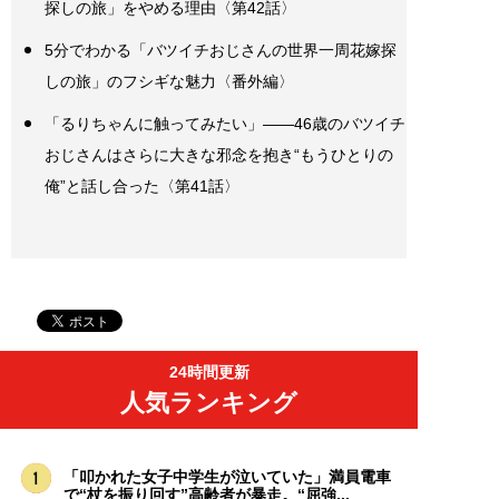
探しの旅」をやめる理由〈第42話〉
5分でわかる「バツイチおじさんの世界一周花嫁探
しの旅」のフシギな魅力〈番外編〉
「るりちゃんに触ってみたい」――46歳のバツイチ
おじさんはさらに大きな邪念を抱き“もうひとりの
俺”と話し合った〈第41話〉
24時間更新
人気ランキング
「叩かれた女子中学生が泣いていた」満員電車
で“杖を振り回す”高齢者が暴走。“屈強...