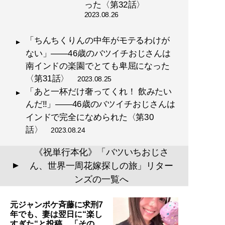
った〈第32話〉
2023.08.26
「ちんちくりんの中年がモテるわけが
ない」――46歳のバツイチおじさんは
南インドの楽園でとても卑屈になった
〈第31話〉
2023.08.25
「あと一杯だけ奢ってくれ！ 飲みたい
んだ!!」――46歳のバツイチおじさんは
インドで完全になめられた〈第30
話〉
2023.08.24
《祝単行本化》「バツいちおじさ
ん、世界一周花嫁探しの旅」リター
▲
ンズの一覧へ
元ジャンポケ斉藤に求刑7
年でも、妻は翌日に“楽し
すぎた“と投稿。「その…