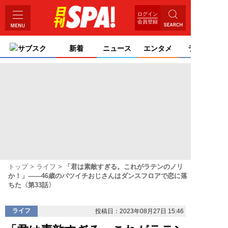
ログイン
会員登録
サブスク
新着
ニュース
エンタメ
ライフ
トップ
ライフ
「君は素敵すぎる。これがラテンのノリ
か！」――46歳のバツイチおじさんはダンスフロアで恋に落
ちた〈第33話〉
ライフ
投稿日：2023年08月27日 15:46