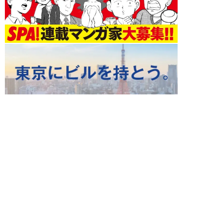
ライフ 新着記事
NEW!
ライフ
2026年08月09日
「低学歴なのに、勉強や読書が好
きなのは意味が分からない」
SNS炎上に東大出...
布施川天馬