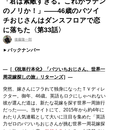
「君は素敵すぎる。これがラテン
のノリか！」――46歳のバツイ
チおじさんはダンスフロアで恋
に落ちた〈第33話〉
後藤隆一郎
バックナンバー
―［
《祝単行本化》「バツいちおじさん、世界一
周花嫁探しの旅」リターンズ
］―
突然、嫁さんにフラれて独身になったＴＶディレ
クター。御年、46歳。英語もロクにしゃべれない
彼が選んだ道は、新たな花嫁を探す世界一周旅行
だった――。当サイトにて、2015年から約4年に
わたり人気連載として大いに注目を集めた「英語
力ゼロのバツいちおじさんが挑む世界一周花嫁探