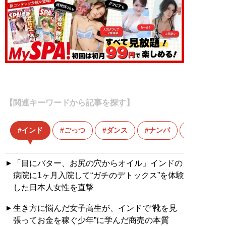
【関連キーワードから記事を探す】
インド
ごっつ
ダンス
ナンパ
バツイチ
「目にバター、お尻の穴からオイル」インドの
病院に1ヶ月入院して“ガチのデトックス”を体験
した日本人女性を直撃
生き方に悩んだ女子高生が、インドで“靴を見
張ってお金を稼ぐ少年”に学んだ商売の本質