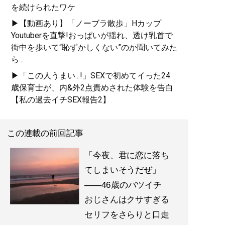
を続けられたワケ
▶【動画あり】「ノーブラ散歩」Hカップ
Youtuberを直撃!おっぱいが揺れ、透け乳首で
街中を歩いて“恥ずかしくない”のか聞いてみた
ら...
▶「この人うまい...!」SEXで初めてイった24
歳保育士が、内&外2点責めされた体験を告白
【私の過去イチSEX報告2】
この連載の前回記事
「今夜、君に恋に落ち
てしまいそうだぜ」
――46歳のバツイチ
おじさんはクサすぎる
セリフをさらりと口走