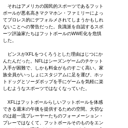
それはアメリカの国民的スポーツであるフット
ボールが悪名高きマクマホン・ファミリーによっ
てプロレス的にデフォルメされてしまうかもしれ
ないことへの警告だった。良識派を自認するスポ
ーツ評論家たちはフットボールのWWE化を危惧
した。
ビンスがXFLをつくろうとした理由はじつにか
んたんだった。NFLはシーズンゲームのチケット
入手が困難で、しかも料金がものすごく高い。家
族全員がいっしょにスタジアムに足を運び、ホッ
トドッグとソーダポップを手にゲームを気軽に楽
しむようなスポーツではなくなっていた。
XFLはフットボールらしいフットボールを体感
できる週末の午後を提供するための空間。大切な
のは超一流プレーヤーたちのフォーメーション・
プレーではなくて、フットボールそのものをエン