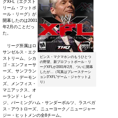
グXFL（エクスト
リーム・フットボ
ール・リーグ）が
開幕したのは2001
年2月のことだっ
た。
リーグ所属はロ
サンゼルス・エク
ビンス・マクマホンのもうひとつ
ストリーム、シカ
の野望、新プロフットボール・リ
ゴ・エンフォーサ
ーグXFLが2001年2月、ついに開幕
ーズ、サンフラン
したが…（写真はプレーステーシ
ョン3“XFL”ゲーム・ジャケットよ
シスコ・デーモン
り）
ズ、メンフィス・
マニアックス、オ
ーランド・レイ
ジ、バーミングハム・サンダーボルツ、ラスベガ
ス・アウトローズ、ニューヨーク／ニュージャー
ジー・ヒットメンの全8チーム。