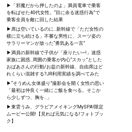
▶「邪魔だから押したのよ」満員電車で乗客
を転ばせた40代女性。“目に余る迷惑行為”で
乗客全員を敵に回した結果
▶席は空いているのに...新幹線で「ただ女性の
横に立ち続ける」不審な男性に、スーツ姿の
サラリーマンが放った“勇気ある一言”
▶満員の新幹線で子供が「座りたい~!」迷惑
家族に困惑...周囲の乗客が内心“スカッ”とした
おばあさんの行動/お盆の新幹線、自由席はど
れくらい混雑する?JR利用実績を調べてみた
▶“そうめん女体盛り”撮影会を開く女性の思い
「最初は仲良く一緒にご飯を食べる。そこか
ら少しずつ、胸を...」
▶東雲うみ、グラビアメイキングMySPA!限定
ムービー公開!【見れば元気になる!フォトブッ
ク】