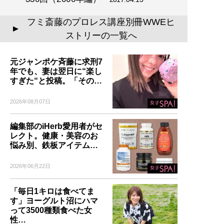
フミ斎藤のプロレス講座別冊WWEヒ
▲
ストリーの一覧へ
元ジャンポケ斉藤に求刑7
年でも、妻は翌日に“楽し
すぎた“と投稿。「その…
2026年08月07日
編集部のiHerb愛用者がセ
レクト。健康・美容のお
悩み別、鉄板アイテム…
2026年06月22日
「毎日1キロは食べてま
す」ヨーグルト沼にハマ
って3500種類食べた女
性…