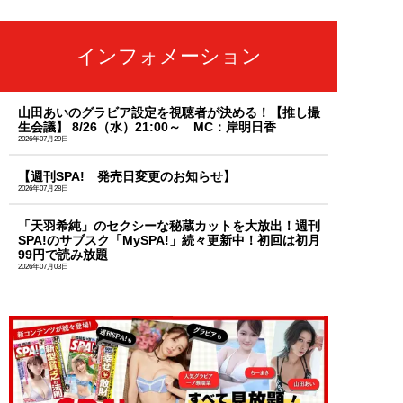
インフォメーション
山田あいのグラビア設定を視聴者が決める！【推し撮
生会議】 8/26（水）21:00～ MC：岸明日香
2026年07月29日
【週刊SPA! 発売日変更のお知らせ】
2026年07月28日
「天羽希純」のセクシーな秘蔵カットを大放出！週刊
SPA!のサブスク「MySPA!」続々更新中！初回は初月
99円で読み放題
2026年07月03日