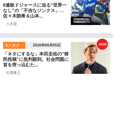
6連敗ドジャースに迫る“世界一
なし”の「不吉なジンクス」…
佐々木朗希＆山本...
八木遊
NEW!
エンタメ
2026年08月05日
「ネタにするな」本田圭佑の“移
民投稿”に批判殺到。社会問題に
首を突っ込むた...
石黒隆之
NEW!
スポーツ
2026年08月04日
スクバル加入で佐々木朗希の“価
値”が急上昇？ ドジャースに浮上
する「最強ブ...
八木遊