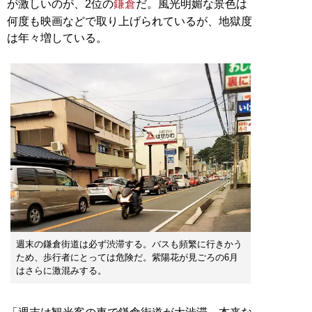
が激しいのが、2位の
鎌倉
だ。風光明媚な景色は
何度も映画などで取り上げられているが、地獄度
は年々増している。
週末の鎌倉街道は必ず渋滞する。バスも頻繁に行きかう
ため、歩行者にとっては危険だ。紫陽花が見ごろの6月
はさらに激混みする。