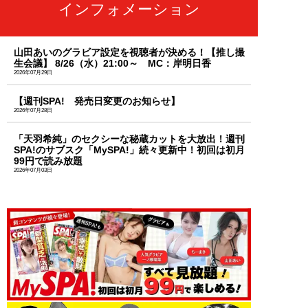
インフォメーション
山田あいのグラビア設定を視聴者が決める！【推し撮
生会議】 8/26（水）21:00～ MC：岸明日香
2026年07月29日
【週刊SPA! 発売日変更のお知らせ】
2026年07月28日
「天羽希純」のセクシーな秘蔵カットを大放出！週刊
SPA!のサブスク「MySPA!」続々更新中！初回は初月
99円で読み放題
2026年07月03日