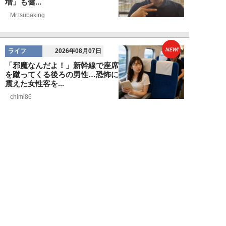
増」も健...
Mr.tsubaking
NEW!
ライフ
2026年08月07日
「邪魔なんだよ！」新幹線で座席
を蹴ってくる後ろの男性…恐怖に
震えた女性客を...
chimi86
NEW!
ライフ
2026年08月06日
「グラスを壁に叩きつけ粉々
に…」居酒屋で大暴走する高齢男
性。被害届を出され...
高橋マナブ
NEW!
ライフ
2026年08月06日