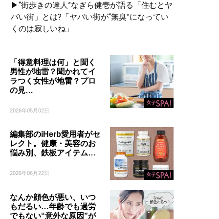
▶“街歩きの達人”なぎら健壱が語る「住むとヤ
バい街」とは?「ヤバい街が“無臭”になってい
くのは寂しいね」
「得意料理は何」と聞く
男性が地雷？聞かれてイ
ラつく女性が地雷？プロ
の見…
2026年05月02日
編集部のiHerb愛用者がセ
レクト。健康・美容のお
悩み別、鉄板アイテム…
2026年06月22日
なんか顔色が悪い、いつ
もだるい…年齢でも過労
でもない“意外な原因”が