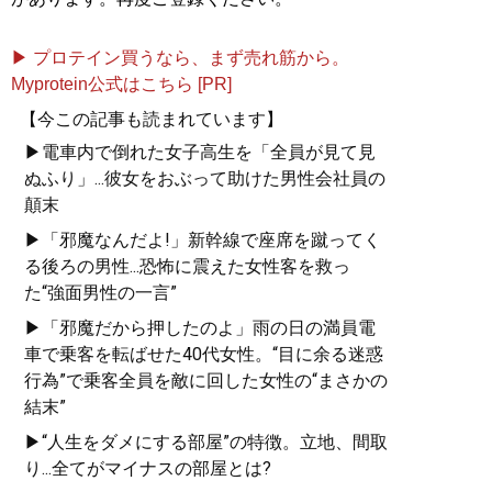
▶ プロテイン買うなら、まず売れ筋から。
Myprotein公式はこちら [PR]
【今この記事も読まれています】
▶電車内で倒れた女子高生を「全員が見て見
ぬふり」...彼女をおぶって助けた男性会社員の
顛末
▶「邪魔なんだよ!」新幹線で座席を蹴ってく
る後ろの男性...恐怖に震えた女性客を救っ
た“強面男性の一言”
▶「邪魔だから押したのよ」雨の日の満員電
車で乗客を転ばせた40代女性。“目に余る迷惑
行為”で乗客全員を敵に回した女性の“まさかの
結末”
▶“人生をダメにする部屋”の特徴。立地、間取
り...全てがマイナスの部屋とは?