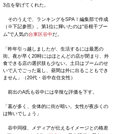
3点を挙げてくれた。
そのうえで、ランキングをSPA！編集部で作成
（※下記参照）。第1位に輝いたのは“谷根千ブー
ム”で人気の
台東区谷中
だ。
「昨年引っ越しましたが、生活するには最悪の
街。夜が早く20時にはほとんどの店が閉まり、外
食できる店の選択肢も少ない。土日はブームのせ
いで人でごった返し、昼間は外に出ることもでき
ません」（20代・谷中在住女性）
前出のA氏も谷中には辛辣な評価を下す。
「墓が多く、全体的に街が暗い。女性が夜歩くの
は怖いでしょう」
谷中同様、メディアが伝えるイメージとの格差