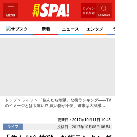
ログイン
会員登録
サブスク
新着
ニュース
エンタメ
ライフ
トップ
ライフ
「住んだら地獄」な街ランキング――TV
のイメージとは大違い!? 買い物が不便、週末は大渋滞…
更新日：2017年10月11日 10:45
ライフ
投稿日：2017年10月08日 08:54