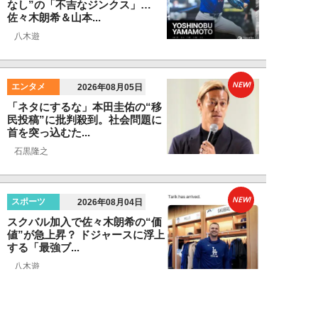
なし”の「不吉なジンクス」…
佐々木朗希＆山本...
八木遊
NEW!
エンタメ
2026年08月05日
「ネタにするな」本田圭佑の“移
民投稿”に批判殺到。社会問題に
首を突っ込むた...
石黒隆之
NEW!
スポーツ
2026年08月04日
スクバル加入で佐々木朗希の“価
値”が急上昇？ ドジャースに浮上
する「最強ブ...
八木遊
NEW!
スポーツ
2026年08月03日