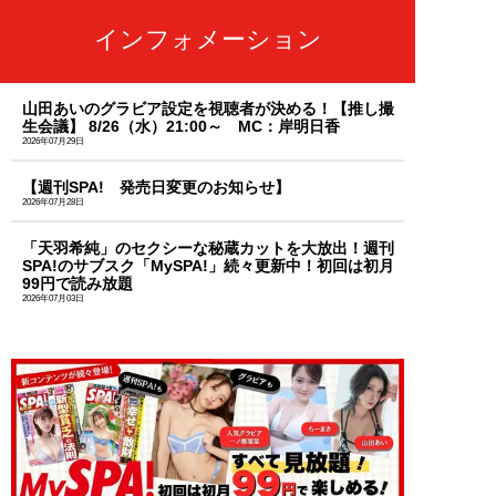
インフォメーション
山田あいのグラビア設定を視聴者が決める！【推し撮
生会議】 8/26（水）21:00～ MC：岸明日香
2026年07月29日
【週刊SPA! 発売日変更のお知らせ】
2026年07月28日
「天羽希純」のセクシーな秘蔵カットを大放出！週刊
SPA!のサブスク「MySPA!」続々更新中！初回は初月
99円で読み放題
2026年07月03日