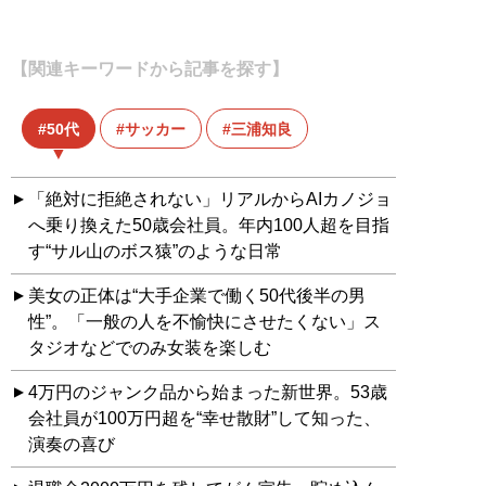
【関連キーワードから記事を探す】
50代
サッカー
三浦知良
「絶対に拒絶されない」リアルからAIカノジョ
へ乗り換えた50歳会社員。年内100人超を目指
す“サル山のボス猿”のような日常
美女の正体は“大手企業で働く50代後半の男
性”。「一般の人を不愉快にさせたくない」ス
タジオなどでのみ女装を楽しむ
4万円のジャンク品から始まった新世界。53歳
会社員が100万円超を“幸せ散財”して知った、
演奏の喜び