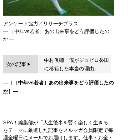
アンケート協力／リサーチプラス
― ［中年vs若者］あの出来事をどう評価したの
中村俊輔「僕がジュビロ磐田
次の記事
に移籍した本当の理由」
―［
［中年vs若者］あの出来事をどう評価したの
か
］―
SPA！編集部が「人生後半を賢く楽しく生きる」
をテーマに厳選した記事をメルマガ会員限定で毎
週金曜日にメールでお届けします。仕事・お金・