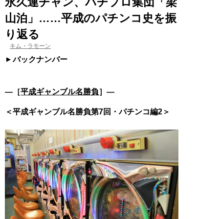
永久連チャン、パチプロ集団「梁
山泊」……平成のパチンコ史を振
り返る
キム・ラモーン
バックナンバー
―［
平成ギャンブル名勝負
］―
＜平成ギャンブル名勝負第7回・パチンコ編2＞