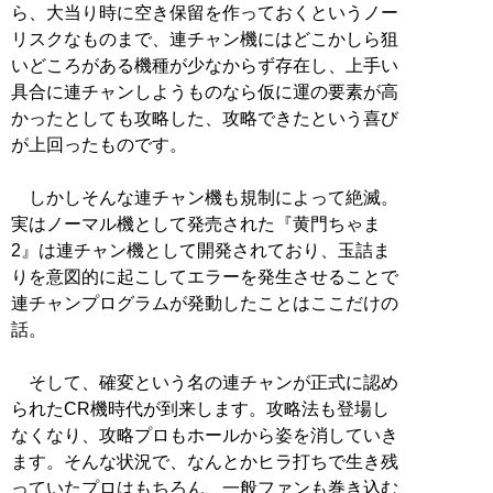
ら、大当り時に空き保留を作っておくというノー
リスクなものまで、連チャン機にはどこかしら狙
いどころがある機種が少なからず存在し、上手い
具合に連チャンしようものなら仮に運の要素が高
かったとしても攻略した、攻略できたという喜び
が上回ったものです。
しかしそんな連チャン機も規制によって絶滅。
実はノーマル機として発売された『黄門ちゃま
2』は連チャン機として開発されており、玉詰ま
りを意図的に起こしてエラーを発生させることで
連チャンプログラムが発動したことはここだけの
話。
そして、確変という名の連チャンが正式に認め
られたCR機時代が到来します。攻略法も登場し
なくなり、攻略プロもホールから姿を消していき
ます。そんな状況で、なんとかヒラ打ちで生き残
っていたプロはもちろん、一般ファンも巻き込む