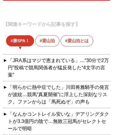
【関連キーワードから記事を探す】
勝SPA！
梁山泊
梁山泊とは
「JRA系はマジで恵まれている」…“30分で2万
円”投稿で競馬関係者が猛反発した“4文字の言
葉”
「明らかに熱中症でした」川田将雅騎手の発言
が波紋…競馬“真夏開催”に浮上した深刻なリス
ク。ファンからは「馬死ぬぞ」の声も
「なんかコントレイル安いな」デアリングタク
トが3.3億円の陰で…無敗三冠馬がセレクトセ
ールで明暗