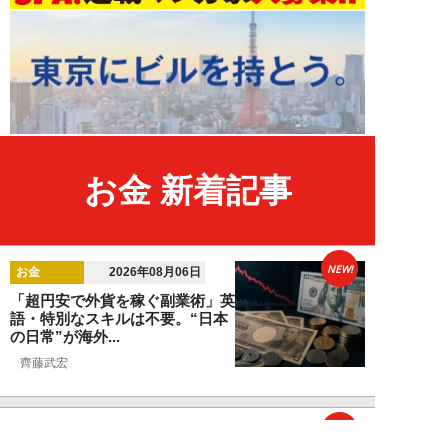
お金 新着記事
NEW!
お金
2026年08月06日
「超円安で外貨を稼ぐ副業術」英
語・特別なスキルは不要。“日本
の日常”が海外...
齊藤武宏
NEW!
お金
2026年08月03日