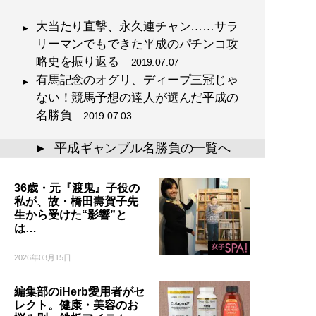
大当たり直撃、永久連チャン……サラ
リーマンでもできた平成のパチンコ攻
略史を振り返る
2019.07.07
有馬記念のオグリ、ディープ三冠じゃ
ない！競馬予想の達人が選んだ平成の
名勝負
2019.07.03
平成ギャンブル名勝負の一覧へ
▲
36歳・元『渡鬼』子役の
私が、故・橋田壽賀子先
生から受けた“影響”と
は…
2026年03月15日
編集部のiHerb愛用者がセ
レクト。健康・美容のお