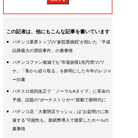
この記者は、他にもこんな記事を書いています
パチンコ業界トップの“参院選挑戦”が招いた「平成
以降最大の買収事件」の裏事情
パチンコファン激減でも‟市場規模1兆円増”のワ
ケ。「客から絞り取る」を鮮明にした今年のレジャ
ー白書
パチスロ規則改正で「ノーマルAタイプ」に革命の
予感。話題の“ボーナストリガー”搭載で新時代に
パチンコ店「大量閉店ラッシュ」は“お盆明けに加
速する”可能性も。新紙幣導入で激変したホールの
裏事情