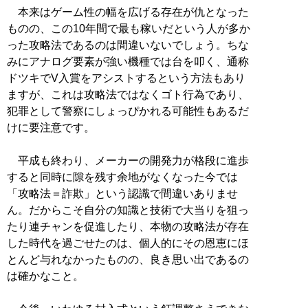
本来はゲーム性の幅を広げる存在が仇となった
ものの、この10年間で最も稼いだという人が多か
った攻略法であるのは間違いないでしょう。ちな
みにアナログ要素が強い機種では台を叩く、通称
ドツキでV入賞をアシストするという方法もあり
ますが、これは攻略法ではなくゴト行為であり、
犯罪として警察にしょっぴかれる可能性もあるだ
けに要注意です。
平成も終わり、メーカーの開発力が格段に進歩
すると同時に隙を残す余地がなくなった今では
「攻略法＝詐欺」という認識で間違いありませ
ん。だからこそ自分の知識と技術で大当りを狙っ
たり連チャンを促進したり、本物の攻略法が存在
した時代を過ごせたのは、個人的にその恩恵にほ
とんど与れなかったものの、良き思い出であるの
は確かなこと。