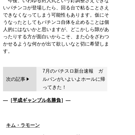
今後、いわゆる封入式という釘調整さえできな
いパチンコが登場したら、回る台で粘ることさえ
できなくなってしまう可能性もあります。仮にそ
うなったとしてもパチンコ自体を止めることは個
人的にはないかと思いますが、どこかしら隙があ
ったりする方が面白いからこそ、また心をざわつ
かせるような何かが出て欲しいなと切に希望しま
7月のパチスロ新台速報 ガ
次の記事
ルパンがいよいよホールに帰
ってきた！
―［
平成ギャンブル名勝負
］―
キム・ラモーン