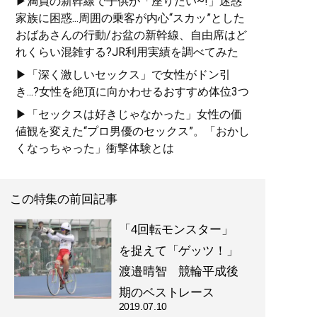
▶満員の新幹線で子供が「座りたい~!」迷惑
家族に困惑...周囲の乗客が内心“スカッ”とした
おばあさんの行動/お盆の新幹線、自由席はど
れくらい混雑する?JR利用実績を調べてみた
▶「深く激しいセックス」で女性がドン引
き...?女性を絶頂に向かわせるおすすめ体位3つ
▶「セックスは好きじゃなかった」女性の価
値観を変えた“プロ男優のセックス”。「おかし
くなっちゃった」衝撃体験とは
この特集の前回記事
「4回転モンスター」
を捉えて「ゲッツ！」
渡邉晴智 競輪平成後
期のベストレース
2019.07.10