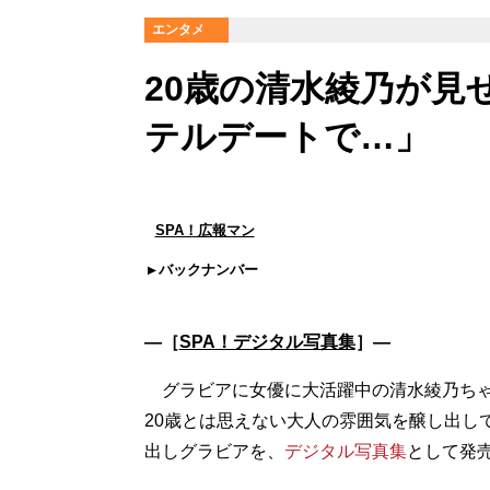
エンタメ
20歳の清水綾乃が見
テルデートで…」
SPA！広報マン
バックナンバー
―［
SPA！デジタル写真集
］―
グラビアに女優に大活躍中の清水綾乃ちゃ
20歳とは思えない大人の雰囲気を醸し出し
出しグラビアを、
デジタル写真集
として発