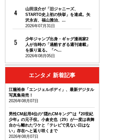
山田涼介が「旧ジャニーズ、
STARTO史上初の快挙」を達成。矢
沢永吉、福山雅治、...
2026年07月31日
少年ジャンプ出身・ギャグ漫画家2
人が当時の「過酷すぎる週刊連載」
を振り返る。「ヘ...
2026年08月05日
エンタメ 新着記事
江籠裕奈「エンジェルボディ」、最新デジタル
写真集発売！
2026年08月07日
男性CM起用4位の“隠れCMキング”は『20世紀
少年』の元子役。小倉史也（29）が一度は表舞
台から離れたワケと「テレビで見ない日はな
い」存在へと返り咲くまで
2026年08月07日