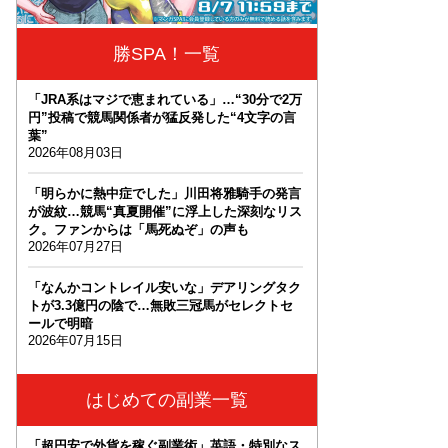
勝SPA！一覧
「JRA系はマジで恵まれている」…“30分で2万
円”投稿で競馬関係者が猛反発した“4文字の言
葉”
2026年08月03日
「明らかに熱中症でした」川田将雅騎手の発言
が波紋…競馬“真夏開催”に浮上した深刻なリス
ク。ファンからは「馬死ぬぞ」の声も
2026年07月27日
「なんかコントレイル安いな」デアリングタク
トが3.3億円の陰で…無敗三冠馬がセレクトセ
ールで明暗
2026年07月15日
はじめての副業一覧
「超円安で外貨を稼ぐ副業術」英語・特別なス