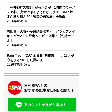
「牛丼2杯で満腹」だった男が「1時間でラーメ
ン35杯」完食できるようになるまで。MAX鈴
木が取り組んだ「独自の練習法」を激白
2026年08月07日
志田音々の爽やか超絶美ボディ！グラビアメイ
キングMySPA!限定ムービー公開！【旬撮ガー
ル】
2026年08月07日
Rain Tree、涙の“全員曲”初披露――。16人が
心をひとつにした夏の夜
2026年08月07日