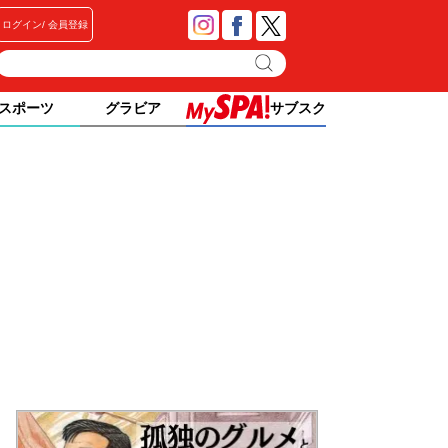
ログイン
会員登録
スポーツ
グラビア
サブスク