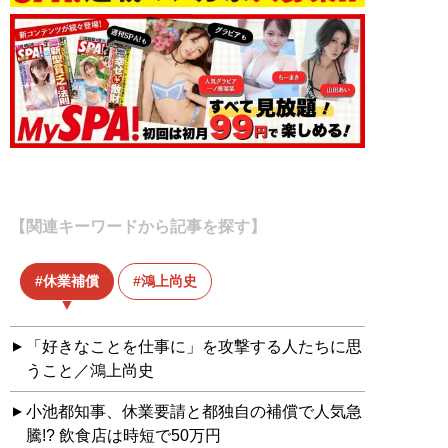
【関連キーワードから記事を探す】
休業補償
鴻上尚史
「好きなことを仕事に」を攻撃する人たちに思
うこと／鴻上尚史
小池都知事、休業要請と都独自の補償で人気急
騰!? 飲食店は時短で50万円