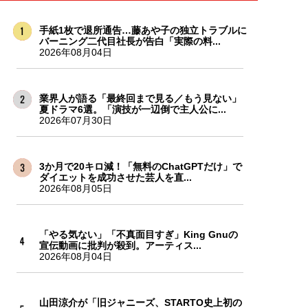
手紙1枚で退所通告…藤あや子の独立トラブルに
バーニング二代目社長が告白「実際の料...
2026年08月04日
業界人が語る「最終回まで見る／もう見ない」
夏ドラマ6選。「演技が一辺倒で主人公に...
2026年07月30日
3か月で20キロ減！「無料のChatGPTだけ」で
ダイエットを成功させた芸人を直...
2026年08月05日
「やる気ない」「不真面目すぎ」King Gnuの
宣伝動画に批判が殺到。アーティス...
2026年08月04日
山田涼介が「旧ジャニーズ、STARTO史上初の