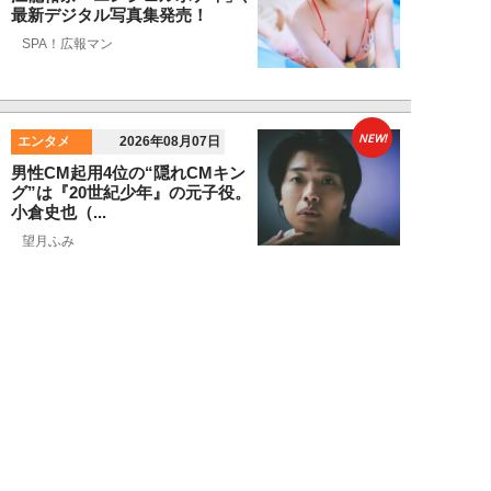
最新デジタル写真集発売！
SPA！広報マン
NEW!
エンタメ
2026年08月07日
男性CM起用4位の“隠れCMキン
グ”は『20世紀少年』の元子役。
小倉史也（...
望月ふみ
NEW!
エンタメ
2026年08月07日
「牛丼2杯で満腹」だった男が
「1時間でラーメン35杯」完食で
きるようになる...
寺西ジャジューカ