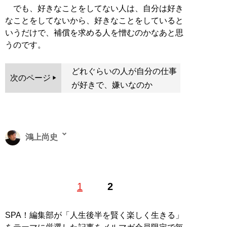
でも、好きなことをしてない人は、自分は好き
なことをしてないから、好きなことをしていると
いうだけで、補償を求める人を憎むのかなあと思
うのです。
どれぐらいの人が自分の仕事
次のページ
が好きで、嫌いなのか
鴻上尚史
『
ドン・キホーテ 笑う! (ドン・キホーテのピア
1
2
ス19)
』
SPA！編集部が「人生後半を賢く楽しく生きる」
『週刊SPA!』(扶桑社)好評連載コラムの待望の
単行本化 第19弾!2018年1月2・9日合併号〜