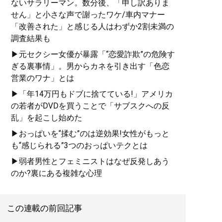
ないサラリーマン。数分後、「申し訳ありま
せん」と小さな声で謝ったワケ/車内マナー
「改善された」と感じる人はわずか2割未満の
調査結果も
▶元セクシー女優が暴露「“恋愛詐欺”の危険す
ぎる裏事情」。男からカネを引き出す「色恋
営業のワナ」とは
▶「年14万円もドブに捨てている!」アメリカ
の若者がDVDを買うことで「サブスクへの反
乱」を起こし始めた
▶おっぱいを“揉む”のは逆効果!女性がもっと
も“感じられる”3つのおっぱいテクとは
▶弱者男性とフェミニストはなぜ反発しあう
のか?裏にある複雑な心理
この連載の前回記事