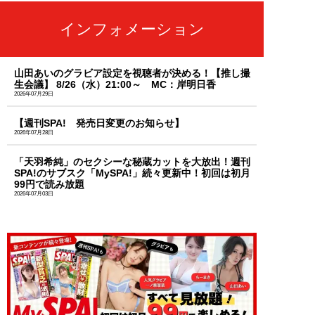
インフォメーション
山田あいのグラビア設定を視聴者が決める！【推し撮
生会議】 8/26（水）21:00～ MC：岸明日香
2026年07月29日
【週刊SPA! 発売日変更のお知らせ】
2026年07月28日
「天羽希純」のセクシーな秘蔵カットを大放出！週刊
SPA!のサブスク「MySPA!」続々更新中！初回は初月
99円で読み放題
2026年07月03日