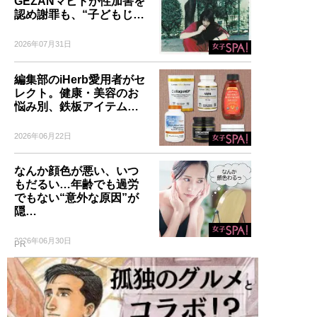
GEZANマヒトが性加害を
認め謝罪も、“子どもじ…
2026年07月31日
編集部のiHerb愛用者がセ
レクト。健康・美容のお
悩み別、鉄板アイテム…
2026年06月22日
なんか顔色が悪い、いつ
もだるい…年齢でも過労
でもない“意外な原因”が
隠…
2026年06月30日
PR