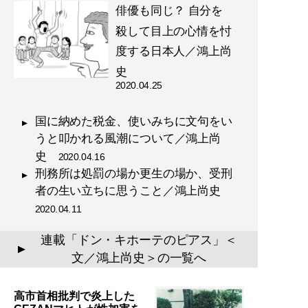
俳優も同じ？ 自分を
殺して目上の心情を忖
度する日本人／鴻上尚
史
2020.04.25
国に納めた税金、使いみちに文句をい
うと叩かれる風潮について／鴻上尚
史
2020.04.16
刑務所は処罰の場か更生の場か、受刑
者の生い立ちに思うこと／鴻上尚史
2020.04.11
連載「ドン・キホーテのピアス」＜
▲
文／鴻上尚史＞の一覧へ
高市首相批判で炎上した