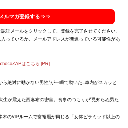
メルマガ登録する⇒⇒
た認証メールをクリックして、登録を完了させてください。
に入っているか、メールアドレスが間違っている可能性があ
ocoZAPはこちら [PR]
から絶対に動かない男性”が一瞬で動いた...車内がスカッと
女子大生が震えた西麻布の密室。食事のつもりが“見知らぬ男た
六本木のVIPルームで富裕層が興じる「女体ピラミッド以上の