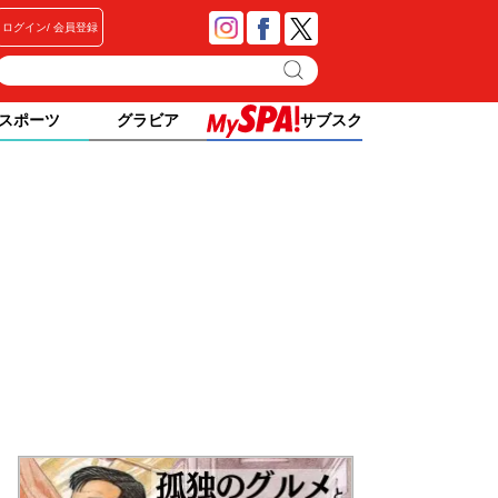
ログイン
会員登録
スポーツ
グラビア
サブスク