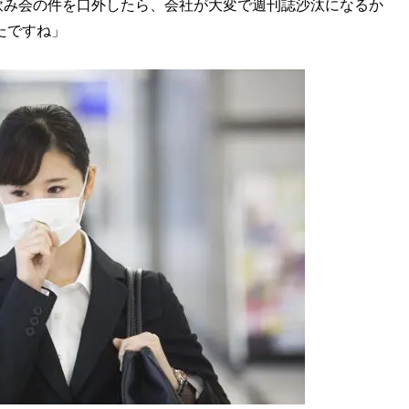
み会の件を口外したら、会社が大変で週刊誌沙汰になるか
たですね」