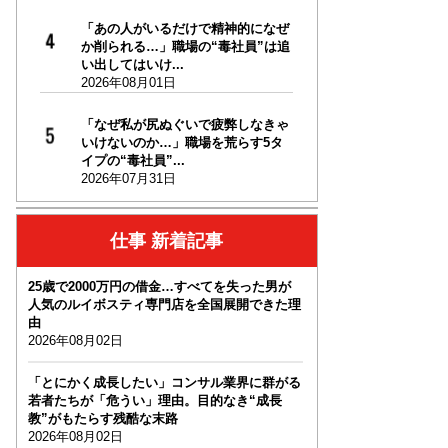
「あの人がいるだけで精神的になぜ
か削られる…」職場の“毒社員”は追
い出してはいけ...
2026年08月01日
「なぜ私が尻ぬぐいで疲弊しなきゃ
いけないのか…」職場を荒らす5タ
イプの“毒社員”...
2026年07月31日
仕事 新着記事
25歳で2000万円の借金…すべてを失った男が
人気のルイボスティ専門店を全国展開できた理
由
2026年08月02日
「とにかく成長したい」コンサル業界に群がる
若者たちが「危うい」理由。目的なき“成長
教”がもたらす残酷な末路
2026年08月02日