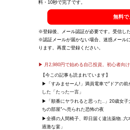
料・10秒で完了です。
無料で
※登録後、メール認証が必要です。受信し
※認証メールが届かない場合、迷惑メール
ります。再度ご登録ください。
▶ 月2,980円で始める自己投資。初心者向けch
【今この記事も読まれています】
▶「すみませーん!」満員電車で“ドアの前
した「たった一言」
▶「順番にヤラれると思った...」20歳
ちの部屋”へ売られた恐怖の夜
▶全裸の人間椅子、即日届く違法薬物...
過激な宴」