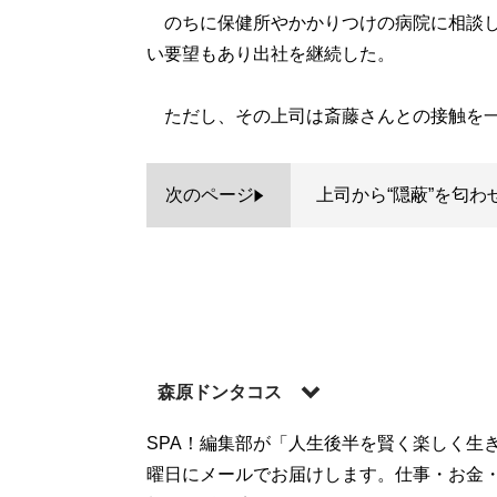
のちに保健所やかかりつけの病院に相談し
い要望もあり出社を継続した。
ただし、その上司は斎藤さんとの接触を一
次のページ
上司から“隠蔽”を匂わ
森原ドンタコス
SPA！編集部が「人生後半を賢く楽しく生
記事一覧へ
曜日にメールでお届けします。仕事・お金