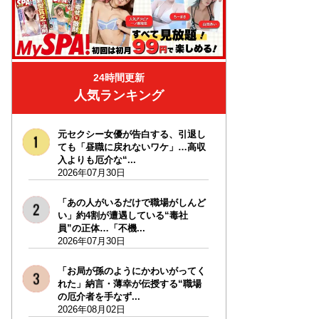
24時間更新
人気ランキング
元セクシー女優が告白する、引退し
ても「昼職に戻れないワケ」…高収
入よりも厄介な“...
2026年07月30日
「あの人がいるだけで職場がしんど
い」約4割が遭遇している“毒社
員”の正体…「不機...
2026年07月30日
「お局が孫のようにかわいがってく
れた」納言・薄幸が伝授する“職場
の厄介者を手なず...
2026年08月02日