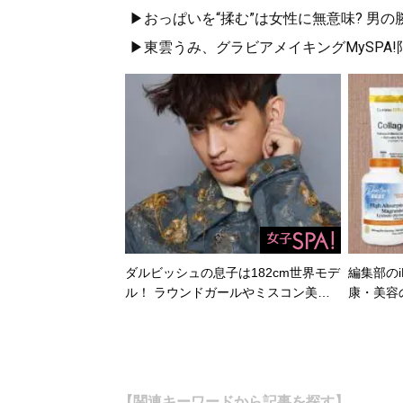
▶おっぱいを“揉む”は女性に無意味? 男の
▶東雲うみ、グラビアメイキングMySPA
ダルビッシュの息子は182cm世界モデ
編集部のi
ル！ ラウンドガールやミスコン美…
康・美容
【関連キーワードから記事を探す】