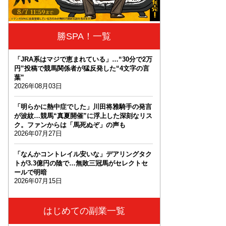
勝SPA！一覧
「JRA系はマジで恵まれている」…“30分で2万
円”投稿で競馬関係者が猛反発した“4文字の言
葉”
2026年08月03日
「明らかに熱中症でした」川田将雅騎手の発言
が波紋…競馬“真夏開催”に浮上した深刻なリス
ク。ファンからは「馬死ぬぞ」の声も
2026年07月27日
「なんかコントレイル安いな」デアリングタク
トが3.3億円の陰で…無敗三冠馬がセレクトセ
ールで明暗
2026年07月15日
はじめての副業一覧