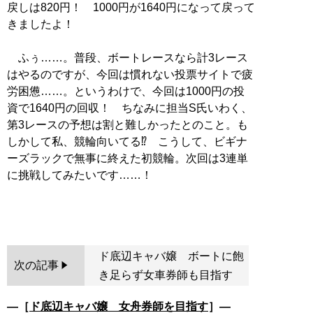
戻しは820円！ 1000円が1640円になって戻って
きましたよ！
ふぅ……。普段、ボートレースなら計3レース
はやるのですが、今回は慣れない投票サイトで疲
労困憊……。というわけで、今回は1000円の投
資で1640円の回収！ ちなみに担当S氏いわく、
第3レースの予想は割と難しかったとのこと。も
しかして私、競輪向いてる⁉ こうして、ビギナ
ーズラックで無事に終えた初競輪。次回は3連単
に挑戦してみたいです……！
ド底辺キャバ嬢 ボートに飽
次の記事
き足らず女車券師も目指す
―［
ド底辺キャバ嬢 女舟券師を目指す
］―