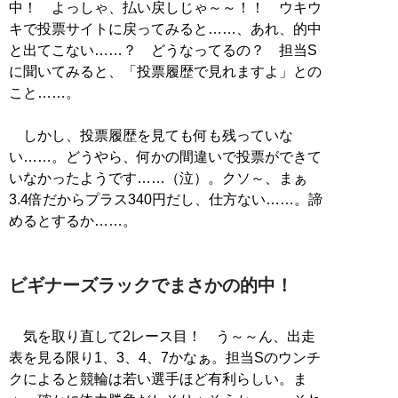
中！ よっしゃ、払い戻しじゃ～～！！ ウキウ
キで投票サイトに戻ってみると……、あれ、的中
と出てこない……？ どうなってるの？ 担当S
に聞いてみると、「投票履歴で見れますよ」との
こと……。
しかし、投票履歴を見ても何も残っていな
い……。どうやら、何かの間違いで投票ができて
いなかったようです……（泣）。クソ～、まぁ
3.4倍だからプラス340円だし、仕方ない……。諦
めるとするか……。
ビギナーズラックでまさかの的中！
気を取り直して2レース目！ う～～ん、出走
表を見る限り1、3、4、7かなぁ。担当Sのウンチ
クによると競輪は若い選手ほど有利らしい。ま