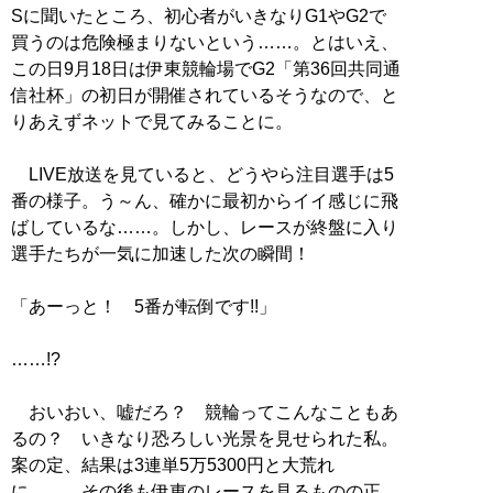
Sに聞いたところ、初心者がいきなりG1やG2で
買うのは危険極まりないという……。とはいえ、
この日9月18日は伊東競輪場でG2「第36回共同通
信社杯」の初日が開催されているそうなので、と
りあえずネットで見てみることに。
LIVE放送を見ていると、どうやら注目選手は5
番の様子。う～ん、確かに最初からイイ感じに飛
ばしているな……。しかし、レースが終盤に入り
選手たちが一気に加速した次の瞬間！
「あーっと！ 5番が転倒です!!」
……!?
おいおい、嘘だろ？ 競輪ってこんなこともあ
るの？ いきなり恐ろしい光景を見せられた私。
案の定、結果は3連単5万5300円と大荒れ
に……。その後も伊東のレースを見るものの正