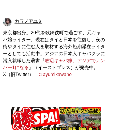
カワノアユミ
東京都出身。20代を歌舞伎町で過ごす、元キャ
バ嬢ライター。現在はタイと日本を往復し、夜の
街やタイに住む人を取材する海外短期滞在ライタ
ーとしても活動中。アジアの日本人キャバクラに
潜入就職した著書『
底辺キャバ嬢、アジアでナン
バー1になる
』（イーストプレス）が発売中。
X（旧Twitter）：
＠ayumikawano