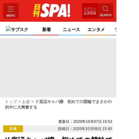
ログイン
会員登録
サブスク
新着
ニュース
エンタメ
ライフ
トップ
お金
ド底辺キャバ嬢 初めての競輪でまさかの
的中に大興奮する
更新日：2020年10月07日 15:52
お金
投稿日：2020年10月06日 15:40