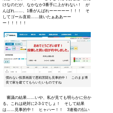
けなのだが、なかなか3番手に上がれない！ が
んばれ……、1番がんばれーーーーー！！！ そ
してゴール直前……抜いたぁああーー
ー！！！！！
慣れない投票画面で悪戦苦闘も見事的中！ このまま博
奕で家を建ててもらいたいものですね
審議の結果……いや、私が見ても明らかに分か
る。これは絶対に2-3-1でしょ！ そして結果
は……見事的中！ ヒャハー！！ 3連複の払い