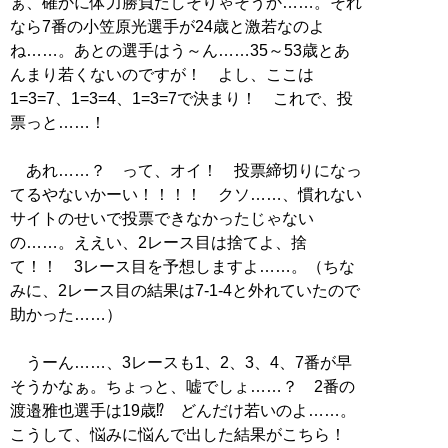
ぁ、確かに体力勝負だしそりゃそうか……。それ
なら7番の小笠原光選手が24歳と激若なのよ
ね……。あとの選手はう～ん……35～53歳とあ
んまり若くないのですが！ よし、ここは
1=3=7、1=3=4、1=3=7で決まり！ これで、投
票っと……！
あれ……？ って、オイ！ 投票締切りになっ
てるやないかーい！！！！ クソ……、慣れない
サイトのせいで投票できなかったじゃない
の……。ええい、2レース目は捨てよ、捨
て！！ 3レース目を予想しますよ……。（ちな
みに、2レース目の結果は7-1-4と外れていたので
助かった……）
うーん……、3レースも1、2、3、4、7番が早
そうかなぁ。ちょっと、嘘でしょ……？ 2番の
渡邉雅也選手は19歳⁉ どんだけ若いのよ……。
こうして、悩みに悩んで出した結果がこちら！