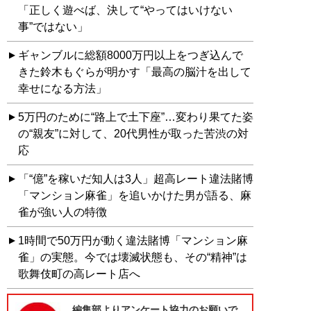
「正しく遊べば、決して“やってはいけない
事”ではない」
ギャンブルに総額8000万円以上をつぎ込んで
きた鈴木もぐらが明かす「最高の脳汁を出して
幸せになる方法」
5万円のために“路上で土下座”…変わり果てた姿
の“親友”に対して、20代男性が取った苦渋の対
応
「“億”を稼いだ知人は3人」超高レート違法賭博
「マンション麻雀」を追いかけた男が語る、麻
雀が強い人の特徴
1時間で50万円が動く違法賭博「マンション麻
雀」の実態。今では壊滅状態も、その“精神”は
歌舞伎町の高レート店へ