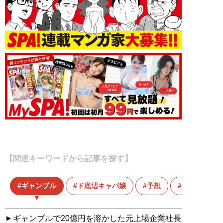
【関連キーワードから記事を探す】
ギャンブル
ド底辺キャバ嬢
予想
初心者
ギャンブルで20億円を溶かした元上場企業社長