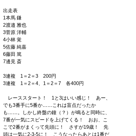
出走表
1本馬 鎌
2渡邉 雅也
3菅原 洋輔
4小林 覚
5佐藤 純嘉
6藤田 篤
7邊見 斎
3連複 1＝2＝3 200円
3連複 1＝2＝4、1＝2＝7 各400円
レーススタート！ 1と3はいい感じ！ あー、
でも3番手に5番か……これは盲点だったか
も……。しかし終盤の鐘（？）が鳴ると同時に、
7番が一気にスピードを上げてくる！ おお、こ
こで2番がまくって先頭に！ さすが19歳！ 先
頭は一気に2-3-5に！ こうなったらあとは1番だ