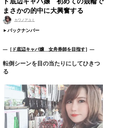
ド底辺キャバ嬢 初めての競輪で
まさかの的中に大興奮する
カワノアユミ
バックナンバー
―［
ド底辺キャバ嬢 女舟券師を目指す
］―
転倒シーンを目の当たりにしてひきつ
る