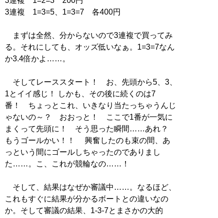
3連複 1=2=3 200円
3連複 1=3=5、1=3=7 各400円
まずは全然、分からないので3連複で買ってみ
る。それにしても、オッズ低いなぁ。1=3=7なん
か3.4倍かよ……。
そしてレーススタート！ お、先頭から5、3、
1とイイ感じ！ しかも、その後に続くのは7
番！ ちょっとこれ、いきなり当たっちゃうんじ
ゃないの～？ おおっと！ ここで1番が一気に
まくって先頭に！ そう思った瞬間……あれ？
もうゴールかい！！ 興奮したのも束の間、あ
っという間にゴールしちゃったのでありまし
た……。こ、これが競輪なの……！
そして、結果はなぜか審議中……。なるほど、
これもすぐに結果が分かるボートとの違いなの
か。そして審議の結果、1-3-7とまさかの大的