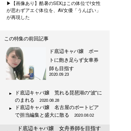
▶【画像あり】酷暑のSEXはこの体位で!女性
が思わずアエぐ体位を、AV女優「うんぱい」
が再現した
この特集の前回記事
ド底辺キャバ嬢 ボー
トに飽き足らず女車券
師も目指す
2020.09.23
ド底辺キャバ嬢 荒れる琵琶湖の“波”に
のまれる
2020.08.28
ド底辺キャバ嬢 名古屋のボートピア
で担当編集と盛大に散る
2020.08.02
ド底辺キャバ嬢 女舟券師を目指す