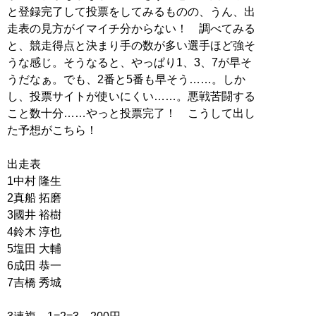
と登録完了して投票をしてみるものの、うん、出
走表の見方がイマイチ分からない！ 調べてみる
と、競走得点と決まり手の数が多い選手ほど強そ
うな感じ。そうなると、やっぱり1、3、7が早そ
うだなぁ。でも、2番と5番も早そう……。しか
し、投票サイトが使いにくい……。悪戦苦闘する
こと数十分……やっと投票完了！ こうして出し
た予想がこちら！
出走表
1中村 隆生
2真船 拓磨
3國井 裕樹
4鈴木 淳也
5塩田 大輔
6成田 恭一
7吉橋 秀城