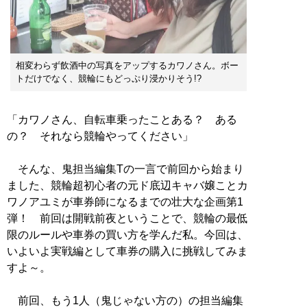
相変わらず飲酒中の写真をアップするカワノさん。ボー
トだけでなく、競輪にもどっぷり浸かりそう!?
「カワノさん、自転車乗ったことある？ ある
の？ それなら競輪やってください」
そんな、鬼担当編集Tの一言で前回から始まり
ました、競輪超初心者の元ド底辺キャバ嬢ことカ
ワノアユミが車券師になるまでの壮大な企画第1
弾！ 前回は開戦前夜ということで、競輪の最低
限のルールや車券の買い方を学んだ私。今回は、
いよいよ実戦編として車券の購入に挑戦してみま
すよ～。
前回、もう1人（鬼じゃない方の）の担当編集