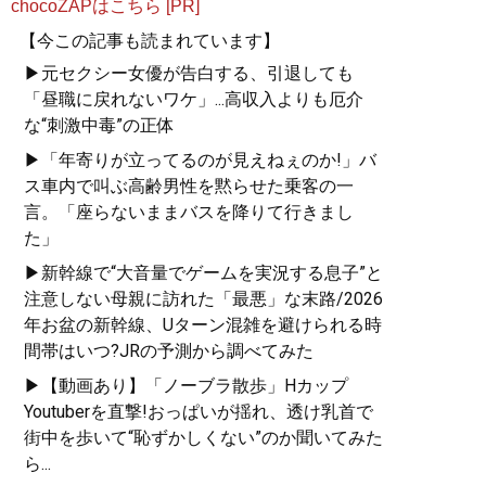
chocoZAPはこちら [PR]
【今この記事も読まれています】
▶元セクシー女優が告白する、引退しても
「昼職に戻れないワケ」...高収入よりも厄介
な“刺激中毒”の正体
▶「年寄りが立ってるのが見えねぇのか!」バ
ス車内で叫ぶ高齢男性を黙らせた乗客の一
言。「座らないままバスを降りて行きまし
た」
▶新幹線で“大音量でゲームを実況する息子”と
注意しない母親に訪れた「最悪」な末路/2026
年お盆の新幹線、Uターン混雑を避けられる時
間帯はいつ?JRの予測から調べてみた
▶【動画あり】「ノーブラ散歩」Hカップ
Youtuberを直撃!おっぱいが揺れ、透け乳首で
街中を歩いて“恥ずかしくない”のか聞いてみた
ら...