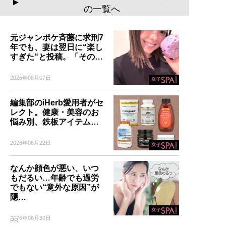
▲
の一覧へ
元ジャンポケ斉藤に求刑7
年でも、妻は翌日に“楽し
すぎた“と投稿。「その…
2026年08月07日
編集部のiHerb愛用者がセ
レクト。健康・美容のお
悩み別、鉄板アイテム…
2026年06月22日
なんか顔色が悪い、いつ
もだるい…年齢でも過労
でもない“意外な原因”が
隠…
2026年06月30日
PR