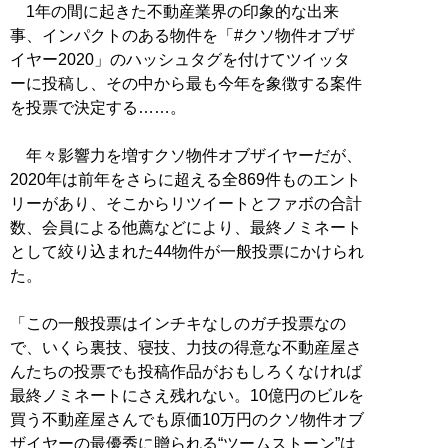
1年の間に起きた不動産業界の印象的な出来
事、インパクトのある物件を「#クソ物件オブザ
イヤー2020」のハッシュタグを付けてツイッタ
ーに投稿し、その中から最も今年を象徴する案件
を投票で決定する……。
年々影響力を増すクソ物件オブザイヤーだが、
2020年は前年をさらに超える全869件ものエント
リーがあり、そこからリツイートとファボの合計
数、会員による他薦などにより、最終ノミネート
として絞り込まれた44物件が一般投票にかけられ
た。
「この一般投票はインチキなしのガチ投票なの
で、いくら裏技、寝技、力技の得意な不動産屋さ
んたちの投票でも投稿作品がおもしろくなければ
最終ノミネートにさえ残れない。10億円のビルを
買う不動産屋さんでも原価10万円のクソ物件オブ
ザイヤーの最優秀に贈られる“ツームストーン”は