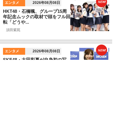
NEW!
エンタメ
2026年08月08日
HKT48・石橋颯、グループ15周
年記念ムックの取材で頭をフル回
転「どうや...
須田紫苑
NEW!
エンタメ
2026年08月08日
SKE48・太田彩夏が自身初の写
真集を猛アピール「今が一番かわ
いいって自信...
NEW!
エンタメ
2026年08月08日
「“隠れCMキング”と呼ばれるの
は…」男性CM起用4位・小倉史
也（29）が...
望月ふみ