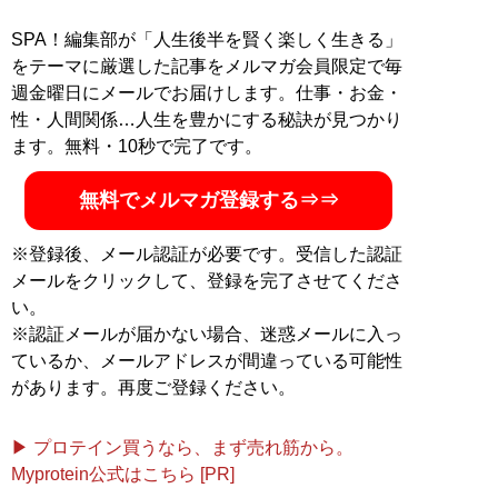
からルノアールにたむろする無免許ブローカーまでを会
員に擁する、その保有資産、預り資産、グリップ資産の
SPA！編集部が「人生後半を賢く楽しく生きる」
合計が2兆円を超える不動産Twitter最大の業界団体です
をテーマに厳選した記事をメルマガ会員限定で毎
週金曜日にメールでお届けします。仕事・お金・
記事一覧へ
性・人間関係…人生を豊かにする秘訣が見つかり
ます。無料・10秒で完了です。
無料でメルマガ登録する⇒⇒
※登録後、メール認証が必要です。受信した認証
メールをクリックして、登録を完了させてくださ
い。
※認証メールが届かない場合、迷惑メールに入っ
ているか、メールアドレスが間違っている可能性
があります。再度ご登録ください。
▶ プロテイン買うなら、まず売れ筋から。
Myprotein公式はこちら [PR]