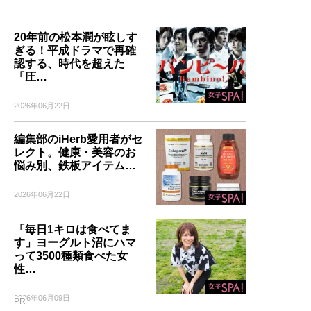
20年前の松本潤が眩しす
ぎる！平成ドラマで再確
認する、時代を超えた
「圧…
2026年06月22日
編集部のiHerb愛用者がセ
レクト。健康・美容のお
悩み別、鉄板アイテム…
2026年06月22日
「毎日1キロは食べてま
す」ヨーグルト沼にハマ
って3500種類食べた女
性…
2026年06月09日
PR