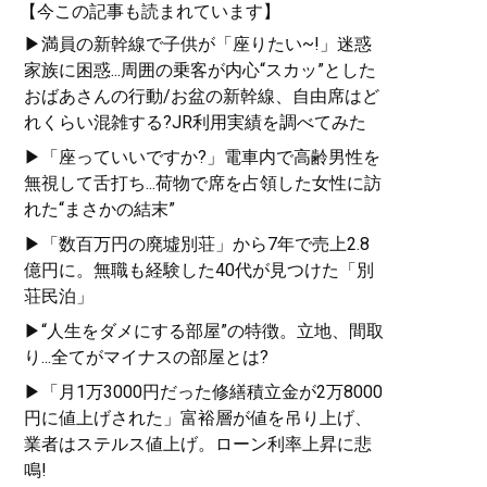
【今この記事も読まれています】
▶満員の新幹線で子供が「座りたい~!」迷惑
家族に困惑...周囲の乗客が内心“スカッ”とした
おばあさんの行動/お盆の新幹線、自由席はど
れくらい混雑する?JR利用実績を調べてみた
▶「座っていいですか?」電車内で高齢男性を
無視して舌打ち...荷物で席を占領した女性に訪
れた“まさかの結末”
▶「数百万円の廃墟別荘」から7年で売上2.8
億円に。無職も経験した40代が見つけた「別
荘民泊」
▶“人生をダメにする部屋”の特徴。立地、間取
り...全てがマイナスの部屋とは?
▶「月1万3000円だった修繕積立金が2万8000
円に値上げされた」富裕層が値を吊り上げ、
業者はステルス値上げ。ローン利率上昇に悲
鳴!