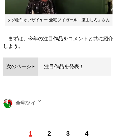
クソ物件オブザイヤー 全宅ツイガール「瀬山しろ」さん
まずは、今年の注目作品をコメントと共に紹介
しよう。
次のページ
注目作品を発表！
全宅ツイ
「全国宅地建物取引ツイッタラー協会（全宅ツイ）」
1
2
3
4
は、数百億円の不動産を取引する不動産ファンドのAMr