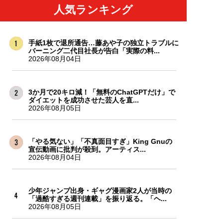
人気ランキング
手紙1枚で退所通告…藤あや子の独立トラブルに
バーニング二代目社長が告白「実際の料...
2026年08月04日
3か月で20キロ減！「無料のChatGPTだけ」で
ダイエットを成功させた芸人を直...
2026年08月05日
「やる気ない」「不真面目すぎ」King Gnuの
宣伝動画に批判が殺到。アーティス...
2026年08月04日
少年ジャンプ出身・ギャグ漫画家2人が当時の
「過酷すぎる週刊連載」を振り返る。「ヘ...
2026年08月05日