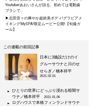
Youtuberあおいさんが語る、初めては電動歯
ブラシで...
▶志田音々の爽やか超絶美ボディ!グラビアメ
イキングMySPA!限定ムービー公開!【旬撮ガ
ール】
この連載の前回記事
日本に3施設だけのイ
グルーサウナと川のせ
せらぎ／橋本祥平
2021.02.01
ひとりの世界にどっぷり浸れる暗闇サ
ウナ／橋本祥平
2021.01.06
ログハウスで本格フィンランドサウナ