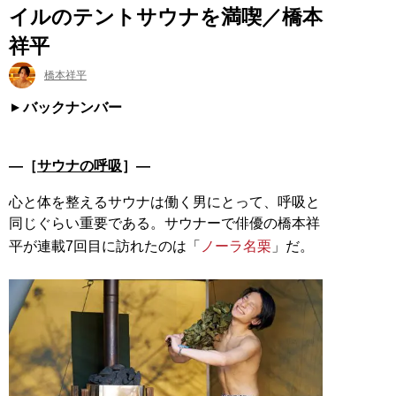
イルのテントサウナを満喫／橋本
祥平
橋本祥平
バックナンバー
―［
サウナの呼吸
］―
心と体を整えるサウナは働く男にとって、呼吸と
同じぐらい重要である。サウナーで俳優の橋本祥
平が連載7回目に訪れたのは「
ノーラ名栗
」だ。