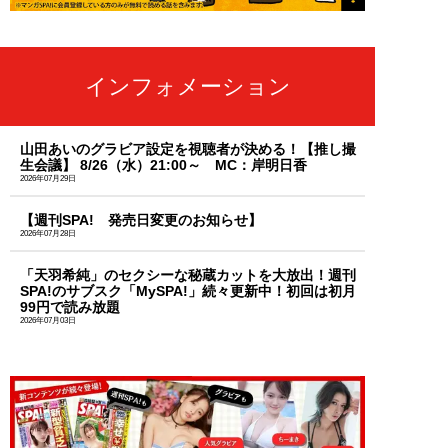
インフォメーション
山田あいのグラビア設定を視聴者が決める！【推し撮
生会議】 8/26（水）21:00～ MC：岸明日香
2026年07月29日
【週刊SPA! 発売日変更のお知らせ】
2026年07月28日
「天羽希純」のセクシーな秘蔵カットを大放出！週刊
SPA!のサブスク「MySPA!」続々更新中！初回は初月
99円で読み放題
2026年07月03日