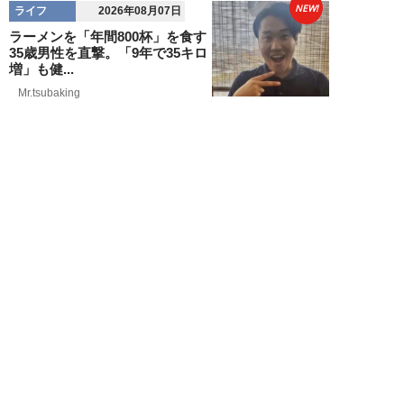
NEW!
ライフ
2026年08月07日
ラーメンを「年間800杯」を食す
35歳男性を直撃。「9年で35キロ
増」も健...
Mr.tsubaking
NEW!
ライフ
2026年08月07日
「邪魔なんだよ！」新幹線で座席
を蹴ってくる後ろの男性…恐怖に
震えた女性客を...
chimi86
NEW!
ライフ
2026年08月06日
「グラスを壁に叩きつけ粉々
に…」居酒屋で大暴走する高齢男
性。被害届を出され...
高橋マナブ