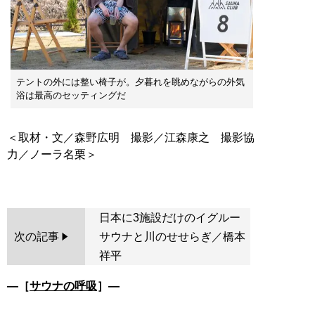
テントの外には整い椅子が。夕暮れを眺めながらの外気
浴は最高のセッティングだ
＜取材・文／森野広明 撮影／江森康之 撮影協
力／ノーラ名栗＞
日本に3施設だけのイグルー
次の記事
サウナと川のせせらぎ／橋本
祥平
―［
サウナの呼吸
］―