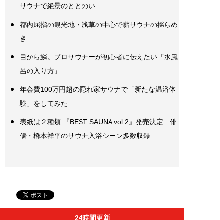
サウナで絶景のととのい
都内屈指の観光地・浅草の中心で薪サウナの揺らめ
き
目から鱗。プロサウナーが初心者に伝えたい「水風
呂の入り方」
年会費100万円超の隠れ家サウナで「新たな温浴体
験」をしてみた
表紙は２種類 『BEST SAUNA vol.2』発売決定 俳
優・橋本祥平のサウナ入浴シーン多数収録
24時間更新