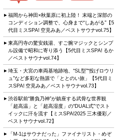
福岡から神田×秋葉原に初上陸！ 末端と深部の
コンディション調整で、心身まで“しあがる”【5
代目ミスSPA! 空見みあ／ベストサウナvol.75】
東高円寺の驚安銭湯、すご腕マジックとシンプ
ル設備で昭和に寄り添う【5代目ミスSPA! るか
／ベストサウナvol.74】
埼玉・大宮の車両基地跡地、“SL型”“投げロウリ
ュ”など多彩な熱源で「ととのい旅」【5代目ミ
スSPA! 空見みあ／ベストサウナvol.73】
渋谷駅前“勝負乃神”が鎮座する武骨な世界観
「超高温」と「超高湿度」の“DUAL式”でスト
イックに汗を流す【ミスSPA!2025 三木優彩／
ベストサウナvol.72】
「M-1はサウナだった」ファイナリスト・めぞ