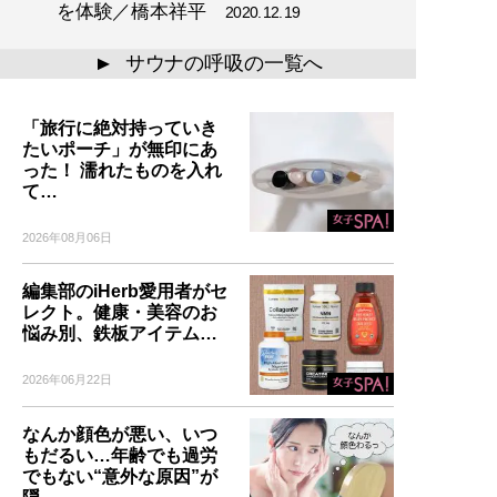
を体験／橋本祥平
2020.12.19
サウナの呼吸の一覧へ
▲
「旅行に絶対持っていき
たいポーチ」が無印にあ
った！ 濡れたものを入れ
て…
2026年08月06日
編集部のiHerb愛用者がセ
レクト。健康・美容のお
悩み別、鉄板アイテム…
2026年06月22日
なんか顔色が悪い、いつ
もだるい…年齢でも過労
でもない“意外な原因”が