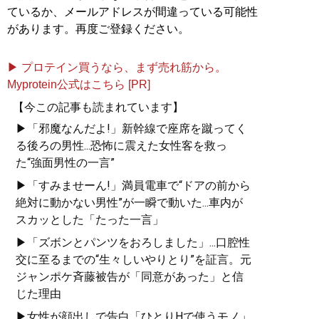
ているか、メールアドレスが間違っている可能性
があります。再度ご登録ください。
▶ プロテイン買うなら、まず売れ筋から。
Myprotein公式はこちら [PR]
【今この記事も読まれています】
▶「邪魔なんだよ!」新幹線で座席を蹴ってく
る後ろの男性...恐怖に震えた女性客を救っ
た“強面男性の一言”
▶「すみませーん!」満員電車で“ドアの前から
絶対に動かない男性”が一瞬で動いた...車内が
スカッとした「たった一言」
▶「ズボンとパンツをおろしました」...口腔性
交に至るまでの“生々しいやりとり”を証言。元
ジャンポケ斉藤被告が「同意があった」と信
じた理由
▶女性が顔出しで告白「ひとりHで使うモノ」