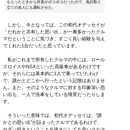
もらったときから外装がボコボコだったので、免許取り
立ての友人にも運転させた。
しかし、今となっては、この初代オデッセイが
「だれかと共有した思い出」が一番多かったクル
マだということに気づき、すごく良い経験を与え
てくれた1台だったと思っています。
私がこれまで所有したクルマの中には、ロール
スロイスやNSXといった高級車があるわけです
が、それらには基本的に1人で乗っていたわけ
で、誰かとどこかへ行ったという記憶はありませ
ん。また、そのようなクルマに対する印象深い思
い出も、一人で洗車をしている情景だったりしま
す。
そういった意味では、初代オデッセイは、“誰
かとの思い出”が詰まったクルマであるわけで、
セダン好きということを抜きにしても良いクルマ