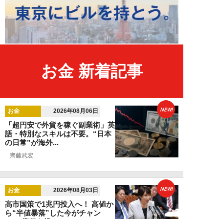
お金 新着記事
NEW!
お金
2026年08月06日
「超円安で外貨を稼ぐ副業術」英
語・特別なスキルは不要。“日本
の日常”が海外...
齊藤武宏
NEW!
お金
2026年08月03日
高市国策で1兆円投入へ！ 高値か
ら“半値暴落”した今がチャン