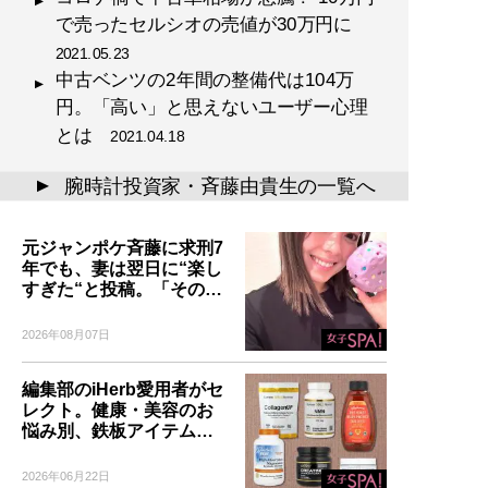
で売ったセルシオの売値が30万円に
2021.05.23
中古ベンツの2年間の整備代は104万
円。「高い」と思えないユーザー心理
とは
2021.04.18
腕時計投資家・斉藤由貴生の一覧へ
▲
元ジャンポケ斉藤に求刑7
年でも、妻は翌日に“楽し
すぎた“と投稿。「その…
2026年08月07日
編集部のiHerb愛用者がセ
レクト。健康・美容のお
悩み別、鉄板アイテム…
2026年06月22日