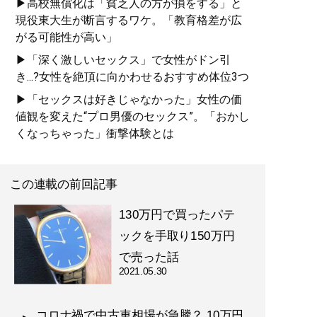
▶高校無償化は「貧乏人の方が損をする」と
現役東大生が断言するワケ。「教育格差が広
がる可能性が高い」
▶「深く激しいセックス」で女性がドン引
き...?女性を絶頂に向かわせるおすすめ体位3つ
▶「セックスは好きじゃなかった」女性の価
値観を変えた“プロ男優のセックス”。「おかし
くなっちゃった」衝撃体験とは
この連載の前回記事
130万円で買ったパテ
ックを手取り150万円
で売った話
2021.05.30
コロナ禍で中古車相場が急騰？ 10万円