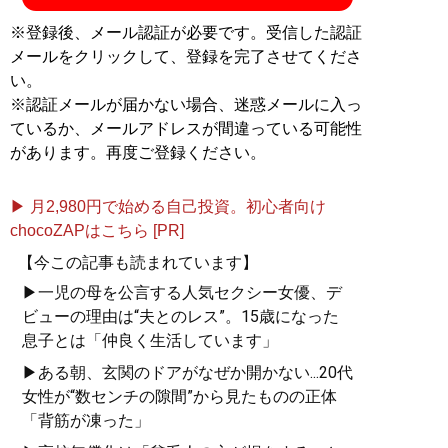
計投資のすすめ
』（イカロス出版）と『
もう新品は買う
※登録後、メール認証が必要です。受信した認証
な！
』がある
メールをクリックして、登録を完了させてくださ
い。
※認証メールが届かない場合、迷惑メールに入っ
『
もう新品は買うな！
』
ているか、メールアドレスが間違っている可能性
があります。再度ご登録ください。
もう大量消費、大量生産
で無駄遣いをするのはや
▶ 月2,980円で始める自己投資。初心者向け
めよう
chocoZAPはこちら [PR]
【今この記事も読まれています】
▶一児の母を公言する人気セクシー女優、デ
ビューの理由は“夫とのレス”。15歳になった
息子とは「仲良く生活しています」
記事一覧へ
▶ある朝、玄関のドアがなぜか開かない...20代
女性が“数センチの隙間”から見たものの正体
「背筋が凍った」