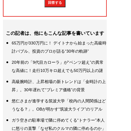
この記者は、他にもこんな記事を書いています
65万円が330万円に！ デイトナから始まった高級時
計バブル、投資のプロが語る“30年の軌跡”
20年前の「9代目カローラ」が“ベンツ超え”の異常
な高値に！走行10万キロ超えでも50万円以上の謎
高級腕時計、上昇相場の新トレンドは「金時計の上
昇」。30年遅れて“プレミア価格”の背景
悠仁さまが進学する筑波大学「校内の人間関係はど
うなる？」。OBが明かす“筑波大ライフ”のリアル
ガラ空きの駐車場で隣に停めてくる“トナラー”本人
に怒りの直撃「なぜ私のクルマの隣に停めるのか」