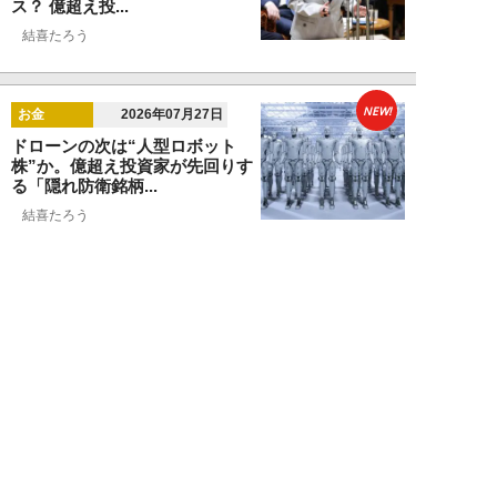
ス？ 億超え投...
結喜たろう
NEW!
お金
2026年07月27日
ドローンの次は“人型ロボット
株”か。億超え投資家が先回りす
る「隠れ防衛銘柄...
結喜たろう
NEW!
お金
2026年07月27日
父の遺産5000万円で兄弟が絶縁
「長男だから」「介護したのは
私」家族が“争...
渡辺智
NEW!
お金
2026年07月22日