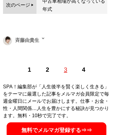
中古車相場が高くなっている
次のページ
年式
斉藤由貴生
1986年生まれ。日本初の腕時計投資家として、
「腕時計
1
2
3
4
投資新聞」
で執筆。母方の祖父はチャコット創業者、父
は医者という裕福な家庭に生まれるが幼少期に両親が離
婚。中学1年生の頃より、企業のホームページ作成業務
SPA！編集部が「人生後半を賢く楽しく生きる」
を個人で請負い収入を得る。それを元手に高級腕時計を
をテーマに厳選した記事をメルマガ会員限定で毎
購入。その頃、買った値段より高く売る腕時計投資を考
週金曜日にメールでお届けします。仕事・お金・
案し、時計の売買で資金を増やしていく。高校卒業後は
性・人間関係…人生を豊かにする秘訣が見つかり
就職、5年間の社会人経験を経てから筑波大学情報学群
ます。無料・10秒で完了です。
情報メディア創成学類に入学。お金を使わず贅沢する
「ドケチ快適」のプロ。腕時計は買った値段より高く売
無料でメルマガ登録する⇒⇒
却、ロールスロイスは実質10万円で購入。著書に『
腕時