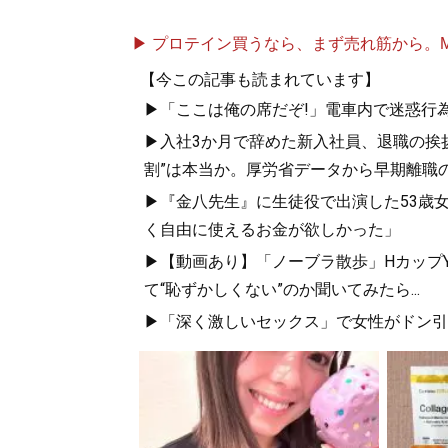
▶ プロテイン買うなら、まず売れ筋から。Mypr
【今この記事も読まれています】
▶「ここは俺の席だぞ!」電車内で迷惑行
▶入社3か月で辞めた新入社員、退職の挨拶に
割”は本当か。厚労省データから早期離職
▶『金八先生』に生徒役で出演した53歳
く自由に使えるお金が欲しかった」
▶【動画あり】「ノーブラ散歩」HカップYo
て“恥ずかしくない”のか聞いてみたら...
▶「深く激しいセックス」で女性がドン引き