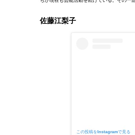
ちが現在も芸能活動を続けている。その一
佐藤江梨子
この投稿をInstagramで見る