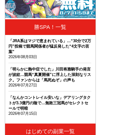
勝SPA！一覧
「JRA系はマジで恵まれている」…“30分で2万
円”投稿で競馬関係者が猛反発した“4文字の言
葉”
2026年08月03日
「明らかに熱中症でした」川田将雅騎手の発言
が波紋…競馬“真夏開催”に浮上した深刻なリス
ク。ファンからは「馬死ぬぞ」の声も
2026年07月27日
「なんかコントレイル安いな」デアリングタク
トが3.3億円の陰で…無敗三冠馬がセレクトセ
ールで明暗
2026年07月15日
はじめての副業一覧