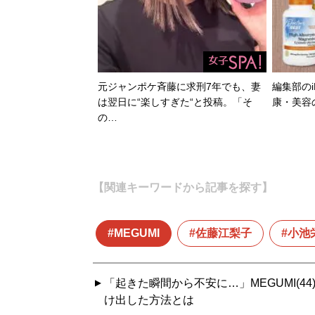
元ジャンポケ斉藤に求刑7年でも、妻
編集部のi
は翌日に“楽しすぎた“と投稿。「そ
康・美容
の…
【関連キーワードから記事を探す】
MEGUMI
佐藤江梨子
小池
「起きた瞬間から不安に…」MEGUMI(4
け出した方法とは