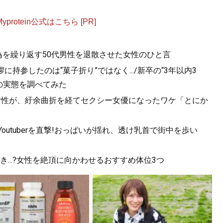
otein公式はこちら [PR]
為を繰り返す50代男性を退散させた女性のひと言
持参したのは“菓子折り”ではなく.../新卒の“3年以内3
の実態を調べてみた
女性が、紆余曲折を経てセクシー女優になったワケ「とにか
utuberを直撃!おっぱいが揺れ、透け乳首で街中を歩い
...?女性を絶頂に向かわせるおすすめ体位3つ