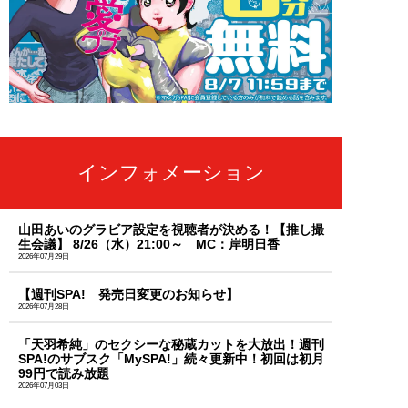
インフォメーション
山田あいのグラビア設定を視聴者が決める！【推し撮
生会議】 8/26（水）21:00～ MC：岸明日香
2026年07月29日
【週刊SPA! 発売日変更のお知らせ】
2026年07月28日
「天羽希純」のセクシーな秘蔵カットを大放出！週刊
SPA!のサブスク「MySPA!」続々更新中！初回は初月
99円で読み放題
2026年07月03日