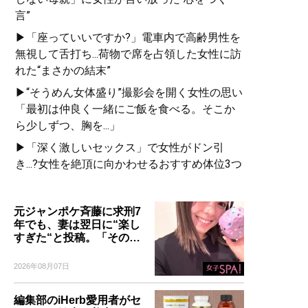
言”
▶「座っていいですか?」電車内で高齢男性を
無視して舌打ち...荷物で席を占領した女性に訪
れた“まさかの結末”
▶“そうめん女体盛り”撮影会を開く女性の思い
「最初は仲良く一緒にご飯を食べる。そこか
ら少しずつ、胸を...」
▶「深く激しいセックス」で女性がドン引
き...?女性を絶頂に向かわせるおすすめ体位3つ
元ジャンポケ斉藤に求刑7
年でも、妻は翌日に“楽し
すぎた“と投稿。「その…
2026年08月07日
編集部のiHerb愛用者がセ