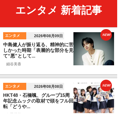
エンタメ 新着記事
NEW!
エンタメ
2026年08月09日
中島健人が振り返る、精神的に苦
しかった時期「表層的な部分を見
て“悪”として...
細谷美香
NEW!
エンタメ
2026年08月08日
HKT48・石橋颯、グループ15周
年記念ムックの取材で頭をフル回
転「どうや...
須田紫苑
NEW!
エンタメ
2026年08月08日