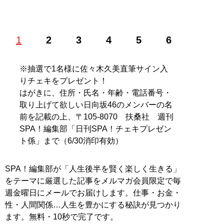
1
2
3
4
5
6
記事一覧へ
※抽選で1名様に佐々木久美直筆サイン入
りチェキをプレゼント！
はがきに、住所・氏名・年齢・電話番号・
取り上げて欲しい日向坂46のメンバーの名
前を記載の上、〒105‐8070 扶桑社 週刊
SPA！編集部「日刊SPA！チェキプレゼン
ト係」まで（6/30消印有効）
SPA！編集部が「人生後半を賢く楽しく生きる」
をテーマに厳選した記事をメルマガ会員限定で毎
週金曜日にメールでお届けします。仕事・お金・
性・人間関係…人生を豊かにする秘訣が見つかり
ます。無料・10秒で完了です。