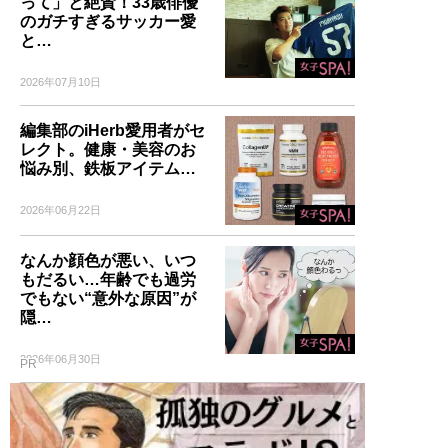
って」と絶賛！33歳俳優
のガチすぎるサッカー愛
と…
2026年07月10日
編集部のiHerb愛用者がセ
レクト。健康・美容のお
悩み別、鉄板アイテム…
2026年06月22日
なんか顔色が悪い、いつ
もだるい…年齢でも過労
でもない“意外な原因”が
隠…
2026年06月30日
PR