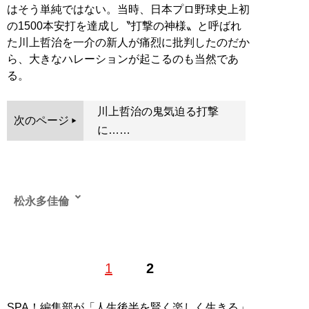
はそう単純ではない。当時、日本プロ野球史上初
の1500本安打を達成し〝打撃の神様〟と呼ばれ
た川上哲治を一介の新人が痛烈に批判したのだか
ら、大きなハレーションが起こるのも当然であ
る。
川上哲治の鬼気迫る打撃
次のページ
に……
松永多佳倫
1968年生まれ。岐阜県出身。琉球大学卒。出版社勤務を
1
2
経て沖縄移住後、ノンフィクション作家に。プロ野球界
の重鎮のインタビューをはじめ、スポーツ取材に定評が
ある。著書に『
怪物 江川卓伝
』（集英社）、『
92歳、
SPA！編集部が「人生後半を賢く楽しく生きる」