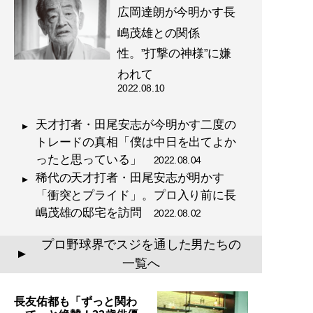
広岡達朗が今明かす長
『
確執と信念 スジを通
した男たち
』
嶋茂雄との関係
性。”打撃の神様”に嫌
昭和のプロ野球界を彩っ
われて
た男たちの“信念”と“生き
2022.08.10
様”を追った渾身の１冊
天才打者・田尾安志が今明かす二度の
トレードの真相「僕は中日を出てよか
ったと思っている」
2022.08.04
稀代の天才打者・田尾安志が明かす
記事一覧へ
「衝突とプライド」。プロ入り前に長
嶋茂雄の邸宅を訪問
2022.08.02
プロ野球界でスジを通した男たちの
▲
一覧へ
長友佑都も「ずっと関わ