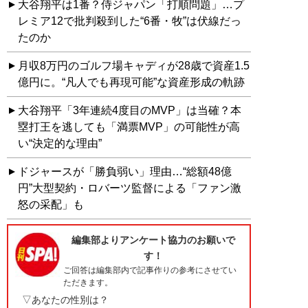
大谷翔平は1番？侍ジャパン「打順問題」…プ
レミア12で批判殺到した“6番・牧”は伏線だっ
たのか
月収8万円のゴルフ場キャディが28歳で資産1.5
億円に。“凡人でも再現可能”な資産形成の軌跡
大谷翔平「3年連続4度目のMVP」は当確？本
塁打王を逃しても「満票MVP」の可能性が高
い“決定的な理由”
ドジャースが「勝負弱い」理由…“総額48億
円”大型契約・ロバーツ監督による「ファン激
怒の采配」も