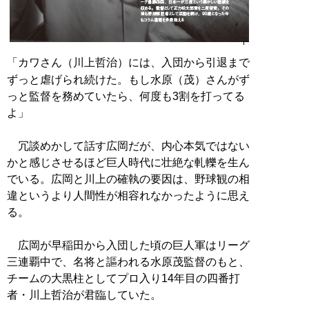
「カワさん（川上哲治）には、入団から引退まで
ずっと虐げられ続けた。もし水原（茂）さんがず
っと監督を務めていたら、何度も3割を打ってる
よ」
冗談めかして話す広岡だが、内心本気ではない
かと感じさせるほど巨人時代に壮絶な軋轢を生ん
でいる。広岡と川上の確執の要因は、野球観の相
違というより人間性が相容れなかったように思え
る。
広岡が早稲田から入団した頃の巨人軍はリーグ
三連覇中で、名将と謳われる水原茂監督のもと、
チームの大黒柱としてプロ入り14年目の四番打
者・川上哲治が君臨していた。