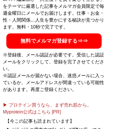
広岡達朗の正体
』、『
確執と信念 スジを通した男た
をテーマに厳選した記事をメルマガ会員限定で毎
ち
』(ともに扶桑社)、『
第二の人生で勝ち組になる 前職:
週金曜日にメールでお届けします。仕事・お金・
プロ野球選手
』(KADOKAWA)、『
まかちょーけ 興南
性・人間関係…人生を豊かにする秘訣が見つかり
甲子園優勝春夏連覇のその後
』、『
偏差値70の甲子園
ます。無料・10秒で完了です。
―僕たちは文武両道で東大を目指す―
』、映画化にもな
った『
沖縄を変えた男 栽弘義 ―高校野球に捧げた生
無料でメルマガ登録する⇒⇒
涯
』、『
偏差値70からの甲子園 ―僕たちは野球も学業
も頂点を目指す―
』、(ともに集英社文庫)、『
善と悪
※登録後、メール認証が必要です。受信した認証
江夏豊ラストメッセージ
』、『
最後の黄金世代 遠藤保
メールをクリックして、登録を完了させてくださ
仁
』、『
史上最速の甲子園 創志学園野球部の奇跡
』『
沖
い。
縄のおさんぽ
』(ともにKADOKAWA)、『
マウンドに散っ
※認証メールが届かない場合、迷惑メールに入っ
た天才投手
』(講談社+α文庫)、『
永遠の一球 ―甲子園優
ているか、メールアドレスが間違っている可能性
勝投手のその後―
』(河出書房新社)などがある。5月15
があります。再度ご登録ください。
日に江夏豊氏との共著『
江夏の遺言
』を刊行した。
『
江夏の遺言
』
▶ プロテイン買うなら、まず売れ筋から。
Myprotein公式はこちら [PR]
今まで言わずにいたこ
【今この記事も読まれています】
と、今だから言えるこ
と、今こそ言いたいこと