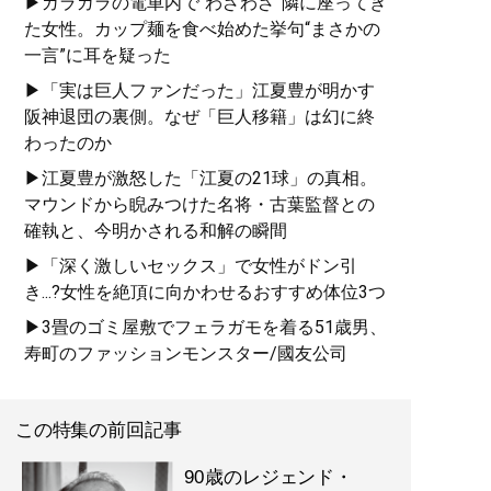
▶ガラガラの電車内で“わざわざ”隣に座ってき
──感謝と後悔の思いのす
た女性。カップ麺を食べ始めた挙句“まさかの
べてをさらけ出した。
一言”に耳を疑った
▶「実は巨人ファンだった」江夏豊が明かす
阪神退団の裏側。なぜ「巨人移籍」は幻に終
わったのか
▶江夏豊が激怒した「江夏の21球」の真相。
マウンドから睨みつけた名将・古葉監督との
『
92歳、広岡達朗の正
確執と、今明かされる和解の瞬間
体
』
▶「深く激しいセックス」で女性がドン引
嫌われた“球界の最長老”が
き...?女性を絶頂に向かわせるおすすめ体位3つ
遺したかったものとは
▶3畳のゴミ屋敷でフェラガモを着る51歳男、
――。
寿町のファッションモンスター/國友公司
この特集の前回記事
90歳のレジェンド・