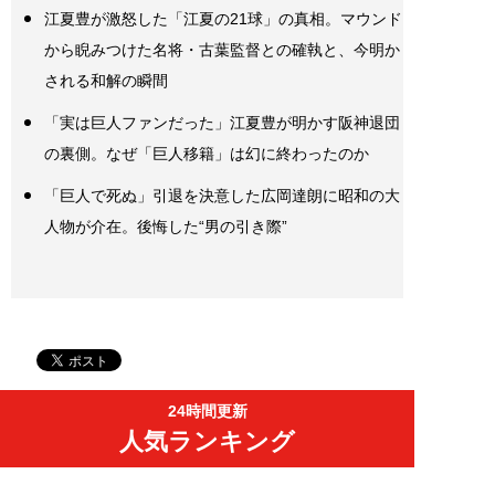
江夏豊が激怒した「江夏の21球」の真相。マウンド
から睨みつけた名将・古葉監督との確執と、今明か
される和解の瞬間
「実は巨人ファンだった」江夏豊が明かす阪神退団
の裏側。なぜ「巨人移籍」は幻に終わったのか
「巨人で死ぬ」引退を決意した広岡達朗に昭和の大
人物が介在。後悔した“男の引き際”
24時間更新
人気ランキング