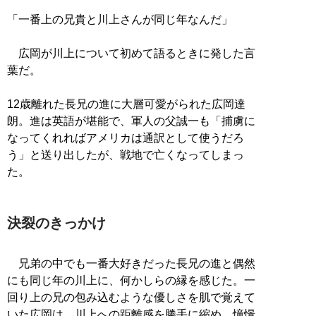
「一番上の兄貴と川上さんが同じ年なんだ」
広岡が川上について初めて語るときに発した言
葉だ。
12歳離れた長兄の進に大層可愛がられた広岡達
朗。進は英語が堪能で、軍人の父誠一も「捕虜に
なってくれればアメリカは通訳として使うだろ
う」と送り出したが、戦地で亡くなってしまっ
た。
決裂のきっかけ
兄弟の中でも一番大好きだった長兄の進と偶然
にも同じ年の川上に、何かしらの縁を感じた。一
回り上の兄の包み込むような優しさを肌で覚えて
いた広岡は、川上への距離感を勝手に縮め、憧憬