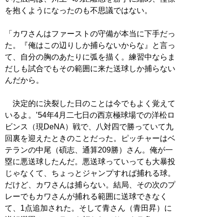
を抱くようになったのも不思議ではない。
「カワさんはファーストの守備が本当に下手だっ
た。『俺はこの辺りしか捕らないからな』と言っ
て、自分の胸のあたりに弧を描く。練習中ならま
だしも試合でもその範囲に来た送球しか捕らない
んだから。
決定的に決裂した日のことは今でもよく覚えて
いるよ。’54年4月二七日の西京極球場での洋松ロ
ビンス（現DeNA）戦で、八対四で勝っていて九
回裏を迎えたときのことだった。ピッチャーはベ
テランの中尾（碩志、通算209勝）さん。俺が一
塁に悪送球したんだ。悪送球っていっても大暴投
じゃなくて、ちょっとジャンプすれば捕れる球。
だけど、カワさんは捕らない。結局、その次のプ
レーでもカワさんが捕れる範囲に送球できなく
て、1点追加された。そして青さん（青田昇）に