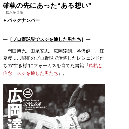
確執の先にあった“ある想い”
松永多佳倫
バックナンバー
―［
プロ野球界でスジを通した男たち
］―
門田博光、田尾安志、広岡達朗、谷沢健一、江
夏豊……昭和のプロ野球で活躍したレジェンドた
ちの“生き様”にフォーカスを当てた書籍『
確執と
信念 スジを通した男たち
』。