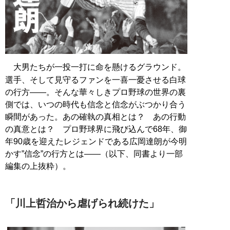
大男たちが一投一打に命を懸けるグラウンド。
選手、そして見守るファンを一喜一憂させる白球
の行方――。そんな華々しきプロ野球の世界の裏
側では、いつの時代も信念と信念がぶつかり合う
瞬間があった。あの確執の真相とは？ あの行動
の真意とは？ プロ野球界に飛び込んで68年、御
年90歳を迎えたレジェンドである広岡達朗が今明
かす”信念”の行方とは――（以下、同書より一部
編集の上抜粋）。
「川上哲治から虐げられ続けた」