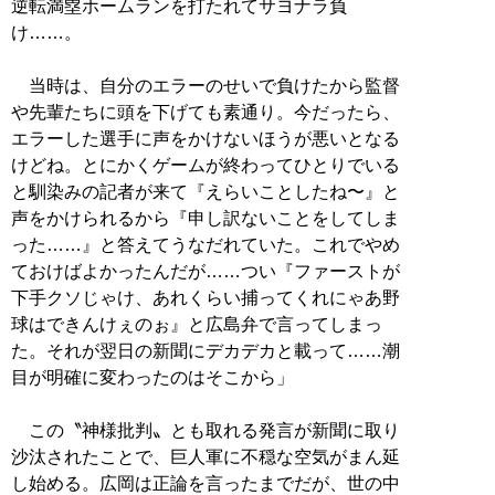
逆転満塁ホームランを打たれてサヨナラ負
け……。
当時は、自分のエラーのせいで負けたから監督
や先輩たちに頭を下げても素通り。今だったら、
エラーした選手に声をかけないほうが悪いとなる
けどね。とにかくゲームが終わってひとりでいる
と馴染みの記者が来て『えらいことしたね〜』と
声をかけられるから『申し訳ないことをしてしま
った……』と答えてうなだれていた。これでやめ
ておけばよかったんだが……つい『ファーストが
下手クソじゃけ、あれくらい捕ってくれにゃあ野
球はできんけぇのぉ』と広島弁で言ってしまっ
た。それが翌日の新聞にデカデカと載って……潮
目が明確に変わったのはそこから」
この〝神様批判〟とも取れる発言が新聞に取り
沙汰されたことで、巨人軍に不穏な空気がまん延
し始める。広岡は正論を言ったまでだが、世の中