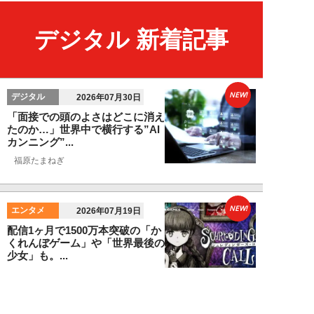
デジタル 新着記事
NEW!
デジタル
2026年07月30日
「面接での頭のよさはどこに消え
たのか…」世界中で横行する”AI
カンニング”...
福原たまねぎ
NEW!
エンタメ
2026年07月19日
配信1ヶ月で1500万本突破の「か
くれんぼゲーム」や「世界最後の
少女」も。...
卯月鮎