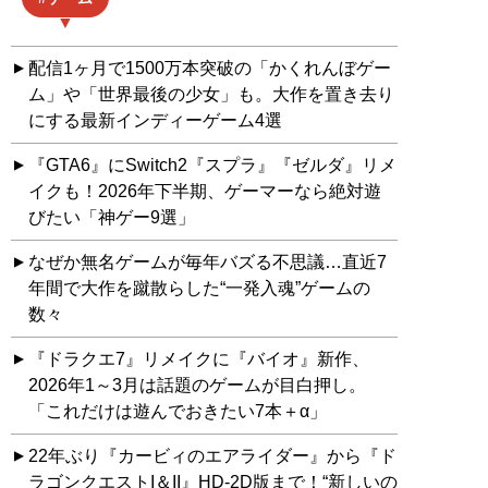
配信1ヶ月で1500万本突破の「かくれんぼゲー
ム」や「世界最後の少女」も。大作を置き去り
にする最新インディーゲーム4選
『GTA6』にSwitch2『スプラ』『ゼルダ』リメ
イクも！2026年下半期、ゲーマーなら絶対遊
びたい「神ゲー9選」
なぜか無名ゲームが毎年バズる不思議…直近7
年間で大作を蹴散らした“一発入魂”ゲームの
数々
『ドラクエ7』リメイクに『バイオ』新作、
2026年1～3月は話題のゲームが目白押し。
「これだけは遊んでおきたい7本＋α」
22年ぶり『カービィのエアライダー』から『ド
ラゴンクエストI＆II』HD-2D版まで！“新しいの