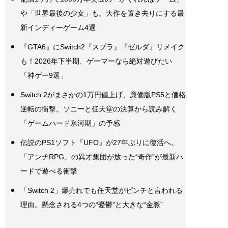
や「世界最後の少女」も。大作を置き去りにする最
新インディーゲーム4選
『GTA6』にSwitch2『スプラ』『ゼルダ』リメイク
も！2026年下半期、ゲーマーなら絶対遊びたい
「神ゲー9選」
Switch 2がまさかの1万円値上げ、廉価版PS5と価格
逆転の衝撃。ソニーと任天堂の決算から読み解く
「ゲームハード氷河期」の予感
伝説のPS1ソフト『UFO』が27年ぶりに復活へ。
「アンチRPG」の異才集団が放った“奇作”が最新ハ
ードで遊べる衝撃
「Switch 2」爆売れでも任天堂がピンチと言われる
理由。懸念される4つの“憂鬱”と大きな“金脈”