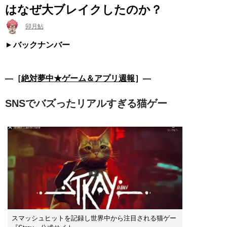
はなぜ大ブレイクしたのか？
卯月鮎
バックナンバー
―［
絶対夢中★ゲーム＆アプリ週報
］―
SNSでバズったリアルすぎる猫ゲー
スマッシュヒットを記録し世界中から注目される猫ゲー