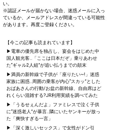
い。
※認証メールが届かない場合、迷惑メールに入っ
ているか、メールアドレスが間違っている可能性
があります。再度ご登録ください。
【今この記事も読まれています】
▶電車の優先席を独占し、宴会をはじめた中
国人観光客...「ここは日本だぞ」乗りあわせ
た“ギャル2人組”が追い払うまでの顛末
▶満員の新幹線で子供が「座りたい~!」迷惑
家族に困惑...周囲の乗客が内心“スカッ”とした
おばあさんの行動/お盆の新幹線、自由席はど
れくらい混雑する?JR利用実績を調べてみた
▶「うるせぇんだよ」ファミレスで泣く子供
に“迷惑老人”が暴言...隣にいたヤンキーが放っ
た「爽快すぎる一言」
▶「深く激しいセックス」で女性がドン引