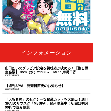
インフォメーション
山田あいのグラビア設定を視聴者が決める！【推し撮
生会議】 8/26（水）21:00～ MC：岸明日香
2026年07月29日
【週刊SPA! 発売日変更のお知らせ】
2026年07月28日
「天羽希純」のセクシーな秘蔵カットを大放出！週刊
SPA!のサブスク「MySPA!」続々更新中！初回は初月
99円で読み放題
2026年07月03日