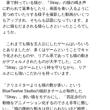
家で飼っている猫が、『Stray』の猫の鳴き声
に釣られて返事をしたり、画面を食い入るように
見つめていたりする様子を撮影した動画がいくつ
もアップされ、そちらも話題になっています。ま
さに猫もだまされる猫らしさといったところでし
ょうか。
これまでも猫を主人公にしたゲームはいろいろ
とありましたが、多くはゲームということでキャ
ラ化されたものや、リアル系であっても猫の動き
がデフォルメされたものが大半でした。この
『Stray』はゲームという枠を守りながら、リア
ルさにも強いこだわりを持っています。
「クリエイターよりも猫の数が多い」という
BlueTwelve Studioの猫好きチームが制作した
『Stray』。飼い猫をモデルにし、「四足歩行の
動物をアニメーション化するのでさえ非常に難し
い」「猫の微妙な動きは信じられないほど精密」