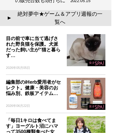
の販売台数も頭打ちに
2022.05.15
絶対夢中★ゲーム＆アプリ週報の一
▲
覧へ
目の前で車に当て逃げさ
れた野良猫を保護。犬派
だった飼い主が“猫と暮ら
す…
2026年05月05日
編集部のiHerb愛用者がセ
レクト。健康・美容のお
悩み別、鉄板アイテム…
2026年06月22日
「毎日1キロは食べてま
す」ヨーグルト沼にハマ
って3500種類食べた女