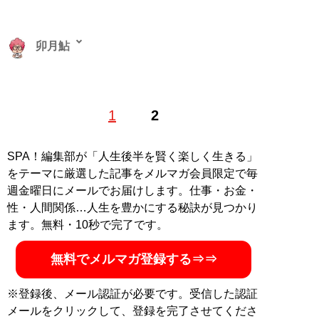
卯月鮎
ゲーム雑誌・アニメ雑誌の編集を経て独立。ゲーム紹介
1
2
やコラム、書評を中心にフリーで活動している。雑誌連
載をまとめた著作『
はじめてのファミコン～なつかしゲ
ーム子ども実験室～
』（マイクロマガジン社）はゲーム
SPA！編集部が「人生後半を賢く楽しく生きる」
実況の先駆けという声も
をテーマに厳選した記事をメルマガ会員限定で毎
週金曜日にメールでお届けします。仕事・お金・
記事一覧へ
性・人間関係…人生を豊かにする秘訣が見つかり
ます。無料・10秒で完了です。
無料でメルマガ登録する⇒⇒
※登録後、メール認証が必要です。受信した認証
メールをクリックして、登録を完了させてくださ