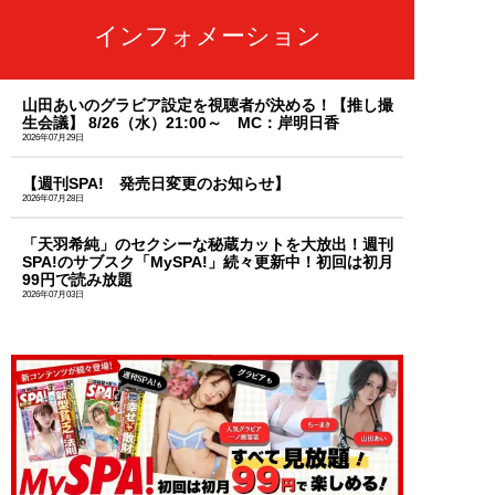
インフォメーション
山田あいのグラビア設定を視聴者が決める！【推し撮
生会議】 8/26（水）21:00～ MC：岸明日香
2026年07月29日
【週刊SPA! 発売日変更のお知らせ】
2026年07月28日
「天羽希純」のセクシーな秘蔵カットを大放出！週刊
SPA!のサブスク「MySPA!」続々更新中！初回は初月
99円で読み放題
2026年07月03日