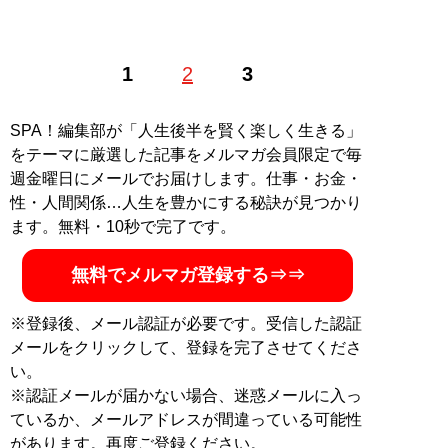
憲政史研究家。1973年、香川県生まれ。救国シンクタン
1
2
3
ク理事長兼所長。中央大学文学部史学科を卒業後、同大
学院博士前期課程修了。在学中から’15年まで、国士舘大
学日本政教研究所非常勤職員を務める。現在は、「
倉山
SPA！編集部が「人生後半を賢く楽しく生きる」
塾
」塾長、ネット放送局「
チャンネルくらら
」などを主
をテーマに厳選した記事をメルマガ会員限定で毎
宰。著書に『
13歳からの「くにまもり」
』など多数。ト
週金曜日にメールでお届けします。仕事・お金・
ランプ再来で揺れる世界を見通すための新章を追加した
性・人間関係…人生を豊かにする秘訣が見つかり
ベストセラー『
増補版 嘘だらけの日米近現代史
』(扶桑
ます。無料・10秒で完了です。
社新書)が発売中
無料でメルマガ登録する⇒⇒
『
増補版 嘘だらけの日
※登録後、メール認証が必要です。受信した認証
米近現代史 (扶桑社新
メールをクリックして、登録を完了させてくださ
書)
』
い。
※認証メールが届かない場合、迷惑メールに入っ
トランプ再来で揺れる世
界を見通すための、日米
ているか、メールアドレスが間違っている可能性
近現代史
があります。再度ご登録ください。