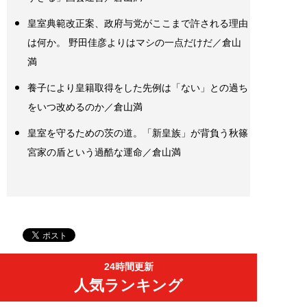
皇室典範改正案、政府与党がここまで許される理由
は何か。 野田佳彦よりはマシの一点だけだ／倉山
満
養子により皇籍取得をした先例は「ない」との過ち
をいつ改めるのか／倉山満
皇室を守るための茨の道。「新皇族」が背負う秋篠
宮家の盾という過酷な運命／倉山満
24時間更新
人気ランキング