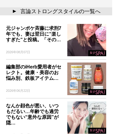
言論ストロングスタイルの一覧へ
▲
元ジャンポケ斉藤に求刑7
年でも、妻は翌日に“楽し
すぎた“と投稿。「その…
2026年08月07日
編集部のiHerb愛用者がセ
レクト。健康・美容のお
悩み別、鉄板アイテム…
2026年06月22日
なんか顔色が悪い、いつ
もだるい…年齢でも過労
でもない“意外な原因”が
隠…