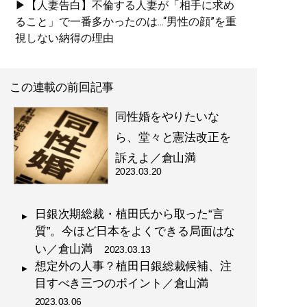
▶【人妻告白】不倫する人妻が「相手に求め
ること」で一番多かったのは...“男性の顔”を重
視しない納得の理由
この連載の前回記事
同性婚をやりたいな
ら、堂々と憲法改正を
訴えよ／倉山満
2023.03.20
日銀次期総裁・植田氏から取った“言
質”。今ほど日本をよくできる局面はな
い／倉山満
2023.03.13
想定外の人事？植田日銀総裁候補、注
目すべき三つのポイント／倉山満
2023.03.06