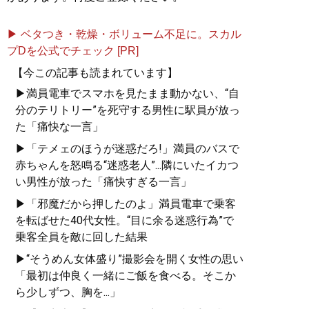
▶ ベタつき・乾燥・ボリューム不足に。スカル
プDを公式でチェック [PR]
【今この記事も読まれています】
記事一覧へ
▶満員電車でスマホを見たまま動かない、“自
分のテリトリー”を死守する男性に駅員が放っ
た「痛快な一言」
▶「テメェのほうが迷惑だろ!」満員のバスで
赤ちゃんを怒鳴る“迷惑老人”...隣にいたイカつ
い男性が放った「痛快すぎる一言」
▶「邪魔だから押したのよ」満員電車で乗客
を転ばせた40代女性。“目に余る迷惑行為”で
乗客全員を敵に回した結果
▶“そうめん女体盛り”撮影会を開く女性の思い
「最初は仲良く一緒にご飯を食べる。そこか
ら少しずつ、胸を...」