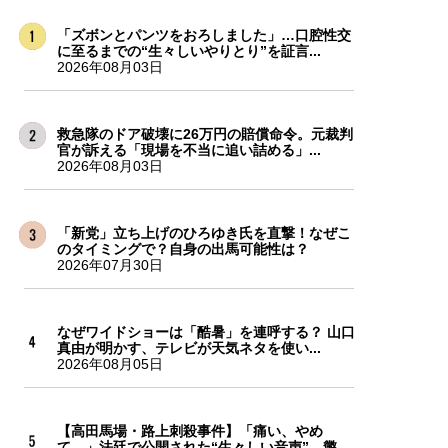
「ズボンとパンツをおろしました」…口腔性交
に至るまでの“生々しいやりとり”を証言...
2026年08月03日
救急隊のドア破壊に26万円の賠償命令。元裁判
官が訴える「現場を不当に追い詰める」...
2026年08月03日
「新党」立ち上げのひろゆき氏を直撃！なぜこ
のタイミングで？自身の出馬可能性は？
2026年07月30日
なぜワイドショーは「酷暑」を連呼する？ 山口
真由が明かす、テレビが天気ネタを使い...
2026年08月05日
【高田馬場・路上刺殺事件】「痛い、やめ
て…」法廷で公開された“生々しい音声”…懲...