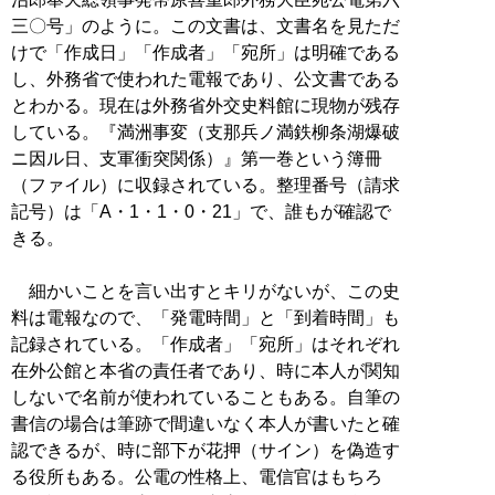
三〇号」のように。この文書は、文書名を見ただ
けで「作成日」「作成者」「宛所」は明確である
し、外務省で使われた電報であり、公文書である
とわかる。現在は外務省外交史料館に現物が残存
している。『満洲事変（支那兵ノ満鉄柳条湖爆破
ニ因ル日、支軍衝突関係）』第一巻という簿冊
（ファイル）に収録されている。整理番号（請求
記号）は「A・1・1・0・21」で、誰もが確認で
きる。
細かいことを言い出すとキリがないが、この史
料は電報なので、「発電時間」と「到着時間」も
記録されている。「作成者」「宛所」はそれぞれ
在外公館と本省の責任者であり、時に本人が関知
しないで名前が使われていることもある。自筆の
書信の場合は筆跡で間違いなく本人が書いたと確
認できるが、時に部下が花押（サイン）を偽造す
る役所もある。公電の性格上、電信官はもちろ