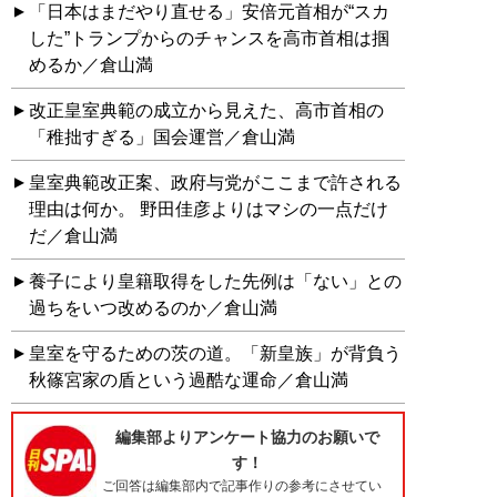
「日本はまだやり直せる」安倍元首相が“スカ
した”トランプからのチャンスを高市首相は掴
めるか／倉山満
改正皇室典範の成立から見えた、高市首相の
「稚拙すぎる」国会運営／倉山満
皇室典範改正案、政府与党がここまで許される
理由は何か。 野田佳彦よりはマシの一点だけ
だ／倉山満
養子により皇籍取得をした先例は「ない」との
過ちをいつ改めるのか／倉山満
皇室を守るための茨の道。「新皇族」が背負う
秋篠宮家の盾という過酷な運命／倉山満