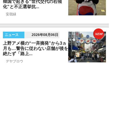
韓国で起きる“世代交代の右傾
化”と不正選挙抗...
安宿緑
NEW!
ニュース
2026年08月06日
上野アメ横の“一斉摘発”から3ヵ
月も…警告に従わない店舗が後を
絶たず「路上...
デヤブロウ
NEW!
ニュース
2026年08月06日
値上げでも強い「チョコモナカジ
ャンボ」に対し、「パピコ」は減
収…「定番アイ...
不破聡
NEW!
ニュース
2026年08月05日