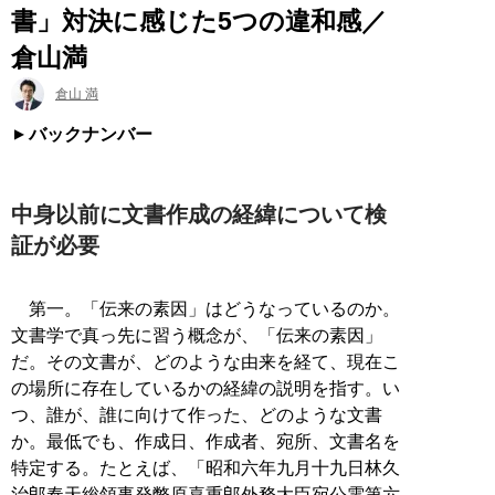
書」対決に感じた5つの違和感／
倉山満
倉山 満
バックナンバー
中身以前に文書作成の経緯について検
証が必要
第一。「伝来の素因」はどうなっているのか。
文書学で真っ先に習う概念が、「伝来の素因」
だ。その文書が、どのような由来を経て、現在こ
の場所に存在しているかの経緯の説明を指す。い
つ、誰が、誰に向けて作った、どのような文書
か。最低でも、作成日、作成者、宛所、文書名を
特定する。たとえば、「昭和六年九月十九日林久
治郎奉天総領事発幣原喜重郎外務大臣宛公電第六