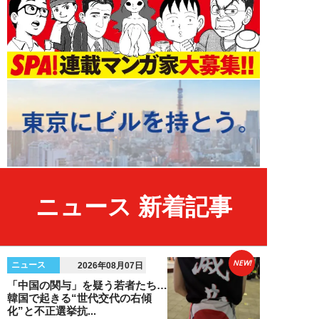
ニュース 新着記事
NEW!
ニュース
2026年08月07日
「中国の関与」を疑う若者たち…
韓国で起きる“世代交代の右傾
化”と不正選挙抗...