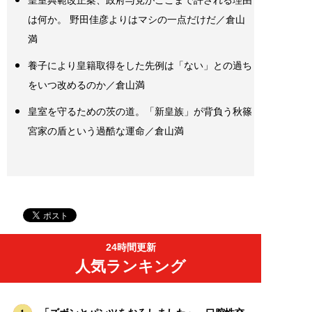
皇室典範改正案、政府与党がここまで許される理由
は何か。 野田佳彦よりはマシの一点だけだ／倉山
満
養子により皇籍取得をした先例は「ない」との過ち
をいつ改めるのか／倉山満
皇室を守るための茨の道。「新皇族」が背負う秋篠
宮家の盾という過酷な運命／倉山満
24時間更新
人気ランキング