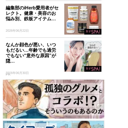
編集部のiHerb愛用者がセ
レクト。健康・美容のお
悩み別、鉄板アイテム…
2026年06月22日
なんか顔色が悪い、いつ
もだるい…年齢でも過労
でもない“意外な原因”が
隠…
2026年06月30日
PR