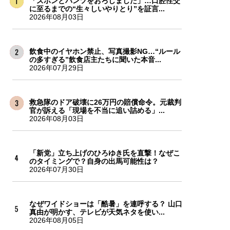
「ズボンとパンツをおろしました」…口腔性交
に至るまでの“生々しいやりとり”を証言...
2026年08月03日
飲食中のイヤホン禁止、写真撮影NG…“ルール
の多すぎる”飲食店主たちに聞いた本音...
2026年07月29日
救急隊のドア破壊に26万円の賠償命令。元裁判
官が訴える「現場を不当に追い詰める」...
2026年08月03日
「新党」立ち上げのひろゆき氏を直撃！なぜこ
のタイミングで？自身の出馬可能性は？
2026年07月30日
なぜワイドショーは「酷暑」を連呼する？ 山口
真由が明かす、テレビが天気ネタを使い...
2026年08月05日