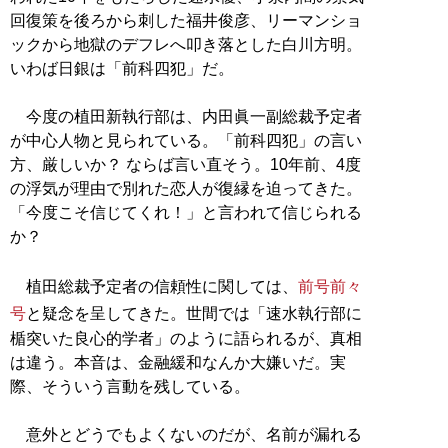
回復策を後ろから刺した福井俊彦、リーマンショ
ックから地獄のデフレへ叩き落とした白川方明。
いわば日銀は「前科四犯」だ。
今度の植田新執行部は、内田眞一副総裁予定者
が中心人物と見られている。「前科四犯」の言い
方、厳しいか？ ならば言い直そう。10年前、4度
の浮気が理由で別れた恋人が復縁を迫ってきた。
「今度こそ信じてくれ！」と言われて信じられる
か？
植田総裁予定者の信頼性に関しては、
前号
前々
号
と疑念を呈してきた。世間では「速水執行部に
楯突いた良心的学者」のように語られるが、真相
は違う。本音は、金融緩和なんか大嫌いだ。実
際、そういう言動を残している。
意外とどうでもよくないのだが、名前が漏れる