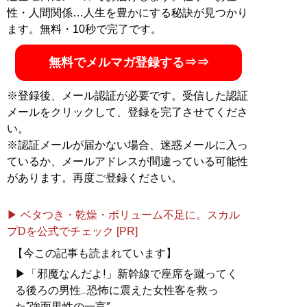
ランプ再来で揺れる世界を見通すための新章を追加した
性・人間関係…人生を豊かにする秘訣が見つかり
ベストセラー『
増補版 嘘だらけの日米近現代史
』(扶桑
ます。無料・10秒で完了です。
社新書)が発売中
無料でメルマガ登録する⇒⇒
『
増補版 嘘だらけの日
※登録後、メール認証が必要です。受信した認証
米近現代史 (扶桑社新
メールをクリックして、登録を完了させてくださ
書)
』
い。
※認証メールが届かない場合、迷惑メールに入っ
トランプ再来で揺れる世
界を見通すための、日米
ているか、メールアドレスが間違っている可能性
近現代史
があります。再度ご登録ください。
▶ ベタつき・乾燥・ボリューム不足に。スカル
プDを公式でチェック [PR]
【今この記事も読まれています】
記事一覧へ
▶「邪魔なんだよ!」新幹線で座席を蹴ってく
る後ろの男性...恐怖に震えた女性客を救っ
た“強面男性の一言”