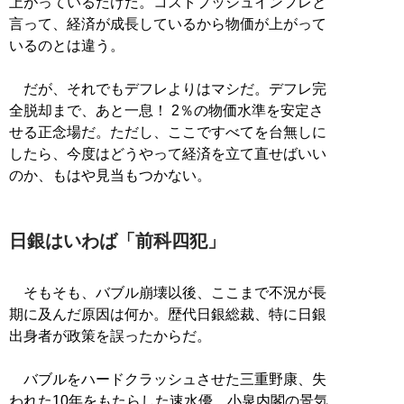
上がっているだけだ。コストプッシュインフレと
言って、経済が成長しているから物価が上がって
いるのとは違う。
だが、それでもデフレよりはマシだ。デフレ完
全脱却まで、あと一息！ 2％の物価水準を安定さ
せる正念場だ。ただし、ここですべてを台無しに
したら、今度はどうやって経済を立て直せばいい
のか、もはや見当もつかない。
日銀はいわば「前科四犯」
そもそも、バブル崩壊以後、ここまで不況が長
期に及んだ原因は何か。歴代日銀総裁、特に日銀
出身者が政策を誤ったからだ。
バブルをハードクラッシュさせた三重野康、失
われた10年をもたらした速水優、小泉内閣の景気