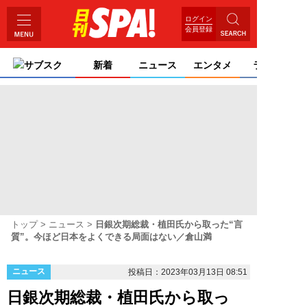
ログイン
会員登録
サブスク
新着
ニュース
エンタメ
ライフ
トップ
ニュース
日銀次期総裁・植田氏から取った“言
質”。今ほど日本をよくできる局面はない／倉山満
ニュース
投稿日：2023年03月13日 08:51
日銀次期総裁・植田氏から取っ