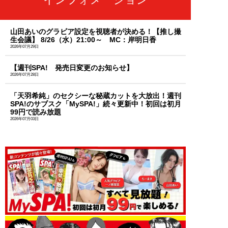
山田あいのグラビア設定を視聴者が決める！【推し撮
生会議】 8/26（水）21:00～ MC：岸明日香
2026年07月29日
【週刊SPA! 発売日変更のお知らせ】
2026年07月28日
「天羽希純」のセクシーな秘蔵カットを大放出！週刊
SPA!のサブスク「MySPA!」続々更新中！初回は初月
99円で読み放題
2026年07月03日