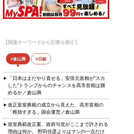
【関連キーワードから記事を探す】
倉山満
日銀
「日本はまだやり直せる」安倍元首相が“スカ
した”トランプからのチャンスを高市首相は掴
めるか／倉山満
改正皇室典範の成立から見えた、高市首相の
「稚拙すぎる」国会運営／倉山満
皇室典範改正案、政府与党がここまで許される
理由は何か。 野田佳彦よりはマシの一点だけ