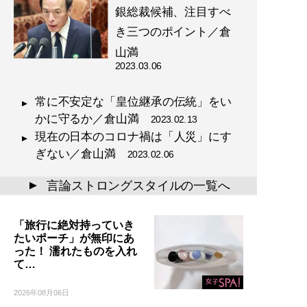
銀総裁候補、注目すべ
き三つのポイント／倉
山満
2023.03.06
常に不安定な「皇位継承の伝統」をい
かに守るか／倉山満
2023.02.13
現在の日本のコロナ禍は「人災」にす
ぎない／倉山満
2023.02.06
言論ストロングスタイルの一覧へ
▲
「旅行に絶対持っていき
たいポーチ」が無印にあ
った！ 濡れたものを入れ
て…
2026年08月06日