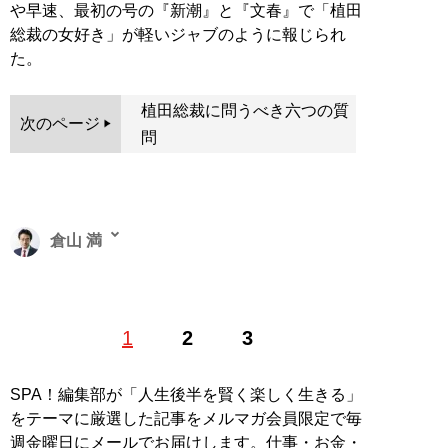
や早速、最初の号の『新潮』と『文春』で「植田
総裁の女好き」が軽いジャブのように報じられ
た。
植田総裁に問うべき六つの質
次のページ
問
倉山 満
憲政史研究家。1973年、香川県生まれ。救国シンクタン
1
2
3
ク理事長兼所長。中央大学文学部史学科を卒業後、同大
学院博士前期課程修了。在学中から’15年まで、国士舘大
学日本政教研究所非常勤職員を務める。現在は、「
倉山
SPA！編集部が「人生後半を賢く楽しく生きる」
塾
」塾長、ネット放送局「
チャンネルくらら
」などを主
をテーマに厳選した記事をメルマガ会員限定で毎
宰。著書に『
13歳からの「くにまもり」
』など多数。ト
週金曜日にメールでお届けします。仕事・お金・