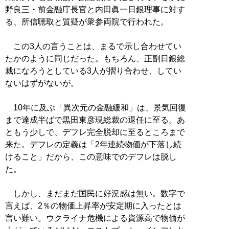
野良三・前金融庁長官と内田眞一日銀理事に対す
る、所信聴取と質疑が衆参両院で行われた。
この3人の言うことは、まるで示し合わせてい
たかのように同じだった。もちろん、正副日銀総
裁になろうとしている3人が摺り合わせ、してい
ないはずがないが。
10年に及ぶ「異次元の金融緩和」は、景気回復
まで達成半ばで黒田東彦現総裁の退任に至る。あ
ともう少しで、デフレ完全脱却に至るところまで
来た。デフレの定義は「2年連続物価が下落し続
けること」だから、この意味でのデフレは脱し
た。
しかし、まだまだ国民に好況感は無い。数字で
言えば、2％の物価上昇率が安定期に入ったとは
言い難い。ウクライナ危機による資源高で物価が