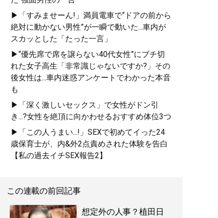
▶「すみませーん!」満員電車で“ドアの前から
絶対に動かない男性”が一瞬で動いた...車内が
スカッとした「たった一言」
▶“優先席で席を譲らない40代女性”にブチ切
れた女子高生「非常識じゃないですか?」その
後女性は...車内迷惑アンケートでわかった本音
も
▶「深く激しいセックス」で女性がドン引
き...?女性を絶頂に向かわせるおすすめ体位3つ
▶「この人うまい...!」SEXで初めてイった24
歳保育士が、内&外2点責めされた体験を告白
【私の過去イチSEX報告2】
この連載の前回記事
想定外の人事？植田日