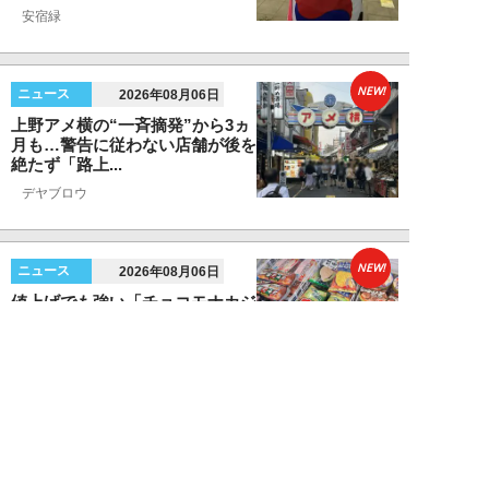
安宿緑
NEW!
ニュース
2026年08月06日
上野アメ横の“一斉摘発”から3ヵ
月も…警告に従わない店舗が後を
絶たず「路上...
デヤブロウ
NEW!
ニュース
2026年08月06日
値上げでも強い「チョコモナカジ
ャンボ」に対し、「パピコ」は減
収…「定番アイ...
不破聡
NEW!
ニュース
2026年08月05日
なぜワイドショーは「酷暑」を連