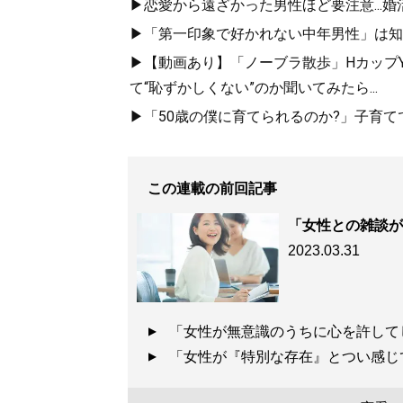
▶恋愛から遠ざかった男性ほど要注意...
▶「第一印象で好かれない中年男性」は知ら
『
「最初の男」
▶【動画あり】「ノーブラ散歩」HカップYo
ぶ男と女の新・
て“恥ずかしくない”のか聞いてみたら...
▶「50歳の僕に育てられるのか?」子育
男の浮気は副業
この連載の前回記事
「女性との雑談が
2023.03.31
記事一覧へ
「女性が無意識のうちに心を許して
「女性が『特別な存在』とつい感じ