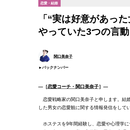
恋愛・結婚
「“実は好意があった
やっていた3つの言動
関口美奈子
バックナンバー
―［
恋愛コーチ・関口美奈子
］―
恋愛戦略家の関口美奈子と申します。結婚相
した男女の恋愛観に関する情報発信をして
ホステスを9年間経験し、恋愛や心理学につ