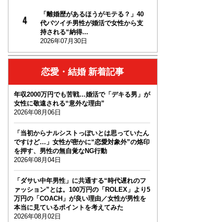
「離婚歴があるほうがモテる？」40
代バツイチ男性が婚活で女性から支
持される“納得...
2026年07月30日
恋愛・結婚 新着記事
年収2000万円でも苦戦…婚活で「デキる男」が
女性に敬遠される“意外な理由”
2026年08月06日
「当初からナルシストっぽいとは思っていたん
ですけど…」女性が密かに“恋愛対象外”の烙印
を押す、男性の無自覚なNG行動
2026年08月04日
「ダサい中年男性」に共通する“時代遅れのフ
ァッション”とは。100万円の「ROLEX」より5
万円の「COACH」が良い理由／女性が男性を
本当に見ているポイントを考えてみた
2026年08月02日