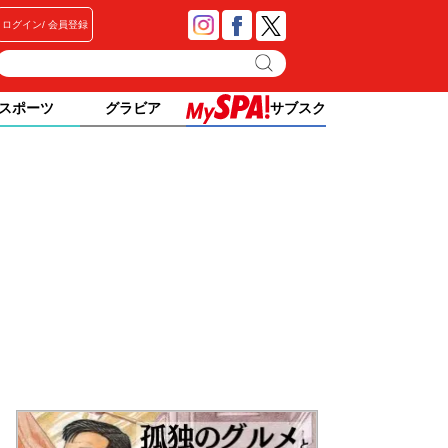
ログイン
会員登録
スポーツ
グラビア
サブスク