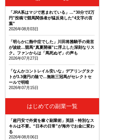
「JRA系はマジで恵まれている」…“30分で2万
円”投稿で競馬関係者が猛反発した“4文字の言
葉”
2026年08月03日
「明らかに熱中症でした」川田将雅騎手の発言
が波紋…競馬“真夏開催”に浮上した深刻なリス
ク。ファンからは「馬死ぬぞ」の声も
2026年07月27日
「なんかコントレイル安いな」デアリングタク
トが3.3億円の陰で…無敗三冠馬がセレクトセ
ールで明暗
2026年07月15日
はじめての副業一覧
「超円安で外貨を稼ぐ副業術」英語・特別なス
キルは不要。“日本の日常”が海外でお金に変わ
る
2026年08月06日