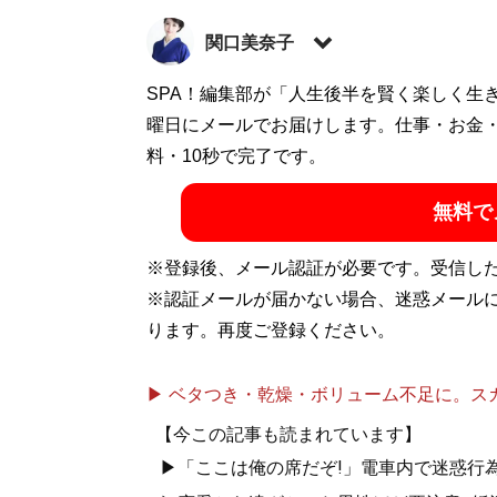
関口美奈子
恋愛コーチ。結婚相談所「
SPA！編集部が「人生後半を賢く楽しく生
エースブライダ
シャルサイト「
曜日にメールでお届けします。仕事・お金
sekiguchiminako.com
」。Y
で総再生数が5000万回を突破（Xアカウント
料・10秒で完了です。
無料で
『
気遣いを恋と
※登録後、メール認証が必要です。受信し
き、最高のベス
※認証メールが届かない場合、迷惑メール
ります。再度ご登録ください。
「本当に自分に
▶ ベタつき・乾燥・ボリューム不足に。スカル
【今この記事も読まれています】
▶「ここは俺の席だぞ!」電車内で迷惑行