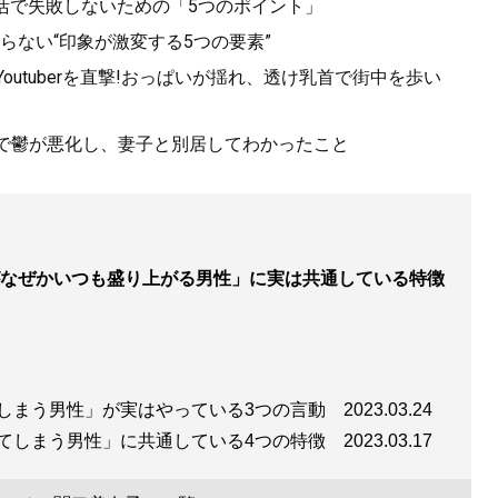
婚活で失敗しないための「5つのポイント」
ない“印象が激変する5つの要素”
になりたがる男、「最後の女」になりたがる女 夜の世界で学
utuberを直撃!おっぱいが揺れ、透け乳首で街中を歩い
心理大全
』
てで鬱が悪化し、妻子と別居してわかったこと
、女の浮気は転職活動？
なぜかいつも盛り上がる男性」に実は共通している特徴
しまう男性」が実はやっている3つの言動
2023.03.24
てしまう男性」に共通している4つの特徴
2023.03.17