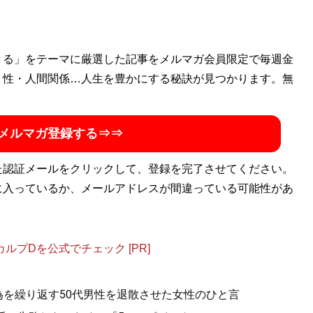
きる」をテーマに厳選した記事をメルマガ会員限定で毎週金
ル
」主宰。メンズ化粧品「ISIKI」開発ディレクター。オフィ
・性・人間関係…人生を豊かにする秘訣が見つかります。無
ouTubeチャンネル「
みなこの圧倒的モテ男TV
」は開設1年半
:
@sekiguchiminako
）
メルマガ登録する⇒⇒
勘違いする男、優しさを愛と勘違いする女 相手の本性を見抜
た認証メールをクリックして、登録を完了させてください。
トパートナーを見つける男と女の心理ルール
』
に入っているか、メールアドレスが間違っている可能性があ
合うベストパートナー」を見抜く全技術！
プDを公式でチェック [PR]
為を繰り返す50代男性を退散させた女性のひと言