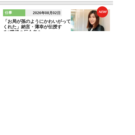
NEW!
仕事
2026年08月02日
「お局が孫のようにかわいがって
くれた」納言・薄幸が伝授す
る“職場の厄介者を...
週刊SPA！編集部
NEW!
仕事
2026年08月01日
「あの人がいるだけで精神的にな
ぜか削られる…」職場の“毒社
員”は追い出して...
週刊SPA！編集部
NEW!
仕事
2026年07月31日
「なぜ私が尻ぬぐいで疲弊しなき
ゃいけないのか…」職場を荒らす
5タイプの“毒...