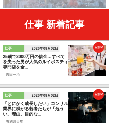
仕事 新着記事
NEW!
仕事
2026年08月02日
25歳で2000万円の借金…すべて
を失った男が人気のルイボスティ
専門店を全...
吉田一治
NEW!
仕事
2026年08月02日
「とにかく成長したい」コンサル
業界に群がる若者たちが「危う
い」理由。目的な...
布施川天馬