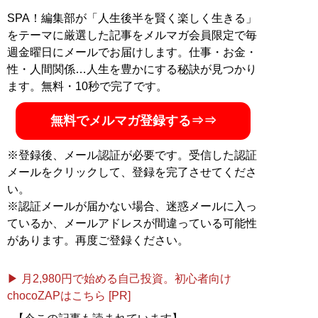
材をメインに記事を執筆。中には450万PVを達成した記
SPA！編集部が「人生後半を賢く楽しく生きる」
事も。ちなみに国内外問わず旅行が趣味で、アメリカ・
をテーマに厳選した記事をメルマガ会員限定で毎
オーストラリアで生活をした経験もあるバイリンガル。
週金曜日にメールでお届けします。仕事・お金・
現在、海外移住計画中
性・人間関係…人生を豊かにする秘訣が見つかり
記事一覧へ
ます。無料・10秒で完了です。
無料でメルマガ登録する⇒⇒
※登録後、メール認証が必要です。受信した認証
メールをクリックして、登録を完了させてくださ
い。
※認証メールが届かない場合、迷惑メールに入っ
ているか、メールアドレスが間違っている可能性
があります。再度ご登録ください。
▶ 月2,980円で始める自己投資。初心者向け
chocoZAPはこちら [PR]