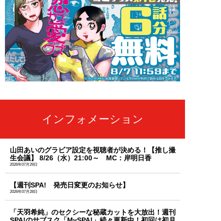
インフォメーション
山田あいのグラビア設定を視聴者が決める！【推し撮
生会議】 8/26（水）21:00～ MC：岸明日香
2026年07月29日
【週刊SPA! 発売日変更のお知らせ】
2026年07月28日
「天羽希純」のセクシーな秘蔵カットを大放出！週刊
SPA!のサブスク「MySPA!」続々更新中！初回は初月