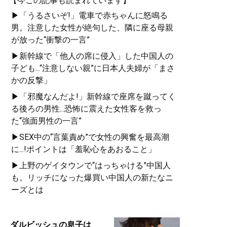
【今この記事も読まれています】
▶「うるさいぞ!」電車で赤ちゃんに怒鳴る
男。注意した女性が絶句した、隣に座る母親
が放った“衝撃の一言”
▶新幹線で「他人の席に侵入」した中国人の
子ども...“注意しない親”に日本人夫婦が「まさ
かの反撃」
▶「邪魔なんだよ!」新幹線で座席を蹴ってく
る後ろの男性...恐怖に震えた女性客を救っ
た“強面男性の一言”
▶SEX中の“言葉責め”で女性の興奮を最高潮
に...!ポイントは「羞恥心をあおること」
▶上野のゲイタウンで“はっちゃける”中国人
も。リッチになった爆買い中国人の新たなニ
ーズとは
ダルビッシュの息子は