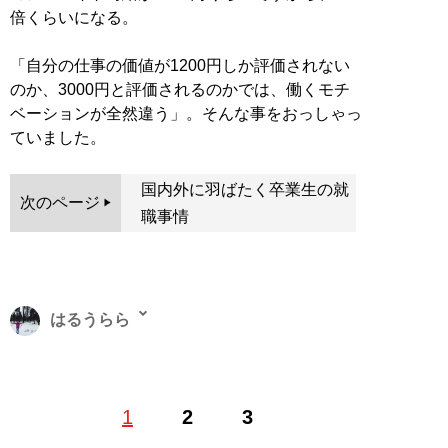
倍くらいになる。
「自分の仕事の価値が1200円しか評価されない
のか、3000円と評価されるのかでは、働くモチ
ベーションが全然違う」。そんな事をおっしゃっ
ていました。
国内外に羽ばたく卒業生の就
次のページ
職事情
はるうらら
医療従事者として都内総合病院に勤務していたが、もと
1
2
3
もと興味のあったWebライティング業界に思い切って転
身。大手メディアと業務委託契約を結び、時事ネタ・取