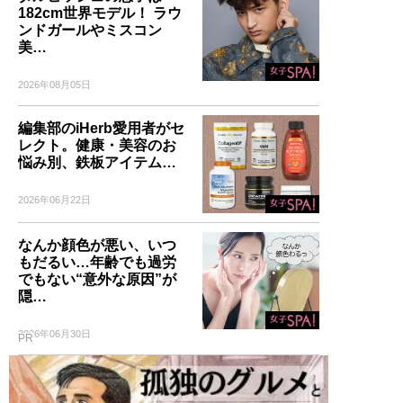
182cm世界モデル！ ラウ
ンドガールやミスコン
美…
2026年08月05日
編集部のiHerb愛用者がセ
レクト。健康・美容のお
悩み別、鉄板アイテム…
2026年06月22日
なんか顔色が悪い、いつ
もだるい…年齢でも過労
でもない“意外な原因”が
隠…
2026年06月30日
PR