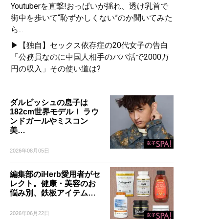
Youtuberを直撃!おっぱいが揺れ、透け乳首で
街中を歩いて“恥ずかしくない”のか聞いてみた
ら...
▶【独自】セックス依存症の20代女子の告白
「公務員なのに中国人相手のパパ活で2000万
円の収入」その使い道は?
ダルビッシュの息子は
182cm世界モデル！ ラウ
ンドガールやミスコン
美…
2026年08月05日
編集部のiHerb愛用者がセ
レクト。健康・美容のお
悩み別、鉄板アイテム…
2026年06月22日