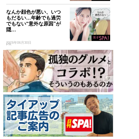
なんか顔色が悪い、いつ
もだるい…年齢でも過労
でもない“意外な原因”が
隠…
2026年06月30日
PR