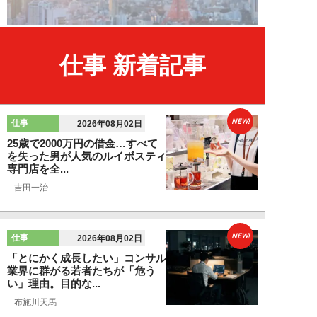
仕事 新着記事
NEW!
仕事
2026年08月02日
25歳で2000万円の借金…すべて
を失った男が人気のルイボスティ
専門店を全...
吉田一治
NEW!
仕事
2026年08月02日
「とにかく成長したい」コンサル
業界に群がる若者たちが「危う
い」理由。目的な...
布施川天馬