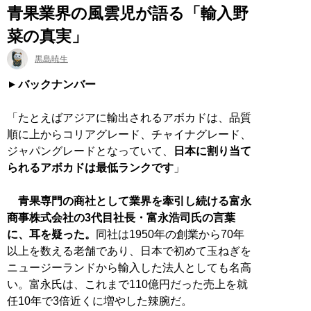
青果業界の風雲児が語る「輸入野
菜の真実」
黒島暁生
バックナンバー
「たとえばアジアに輸出されるアボカドは、品質
順に上からコリアグレード、チャイナグレード、
ジャパングレードとなっていて、
日本に割り当て
られるアボカドは最低ランクです
」
青果専門の商社として業界を牽引し続ける富永
商事株式会社の3代目社長・富永浩司氏の言葉
に、耳を疑った。
同社は1950年の創業から70年
以上を数える老舗であり、日本で初めて玉ねぎを
ニュージーランドから輸入した法人としても名高
い。富永氏は、これまで110億円だった売上を就
任10年で3倍近くに増やした辣腕だ。