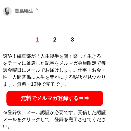
黒島暁生
ライター、エッセイスト。可視化されにくいマイノリテ
1
2
3
ィに寄り添い、活字化することをライフワークとする。
『潮』『サンデー毎日』『週刊金曜日』などでも執筆
中。Twitter：
@kuroshimaaki
SPA！編集部が「人生後半を賢く楽しく生きる」
をテーマに厳選した記事をメルマガ会員限定で毎
MySPA!会員だけが読める、黒島暁生のよりディープな
週金曜日にメールでお届けします。仕事・お金・
インタビュー
性・人間関係…人生を豊かにする秘訣が見つかり
・
【独自】‟IQ133”の黒髪美少女(21歳)が「ソープ嬢は天
ます。無料・10秒で完了です。
職」と唸るワケ。「こだわりが強い性格の私でも…」
・
【独自】高級デリヘルで働く42歳大学教員を直撃「結
無料でメルマガ登録する⇒⇒
婚相手もコントロールしようとする母の下で…」
・
【独自】「早慶文系は高卒程度の扱い」国立大医学部
※登録後、メール認証が必要です。受信した認証
の24歳ソープ嬢を直撃。“月25日出勤”のリアル月収と“驚
メールをクリックして、登録を完了させてくださ
きの生い立ち”を全告白
い。