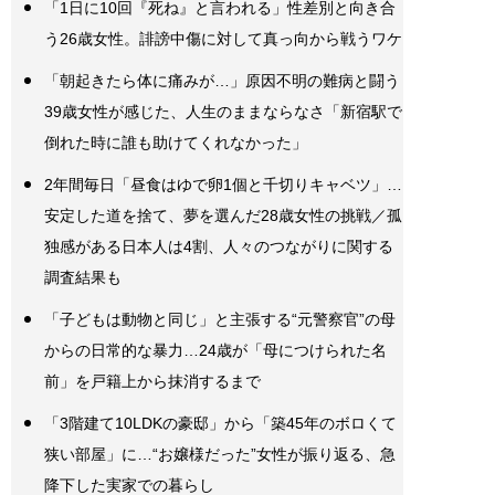
「1日に10回『死ね』と言われる」性差別と向き合
う26歳女性。誹謗中傷に対して真っ向から戦うワケ
「朝起きたら体に痛みが…」原因不明の難病と闘う
39歳女性が感じた、人生のままならなさ「新宿駅で
倒れた時に誰も助けてくれなかった」
2年間毎日「昼食はゆで卵1個と千切りキャベツ」…
安定した道を捨て、夢を選んだ28歳女性の挑戦／孤
独感がある日本人は4割、人々のつながりに関する
調査結果も
「子どもは動物と同じ」と主張する“元警察官”の母
からの日常的な暴力…24歳が「母につけられた名
前」を戸籍上から抹消するまで
「3階建て10LDKの豪邸」から「築45年のボロくて
狭い部屋」に…“お嬢様だった”女性が振り返る、急
降下した実家での暮らし