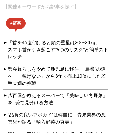
【関連キーワードから記事を探す】
野菜
「首を45度傾けると頭の重量は20〜24kg」…
スマホ首が引き起こす“5つのリスク”と簡単スト
レッチ
都会暮らしをやめて鹿児島に移住、“農業”の道
へ。「稼げない」から3年で売上10倍にした若
手夫婦の挑戦
八百屋が教えるスーパーで「美味しい冬野菜」
を1発で見分ける方法
“品質の良いアボカド”は韓国に…青果業界の風
雲児が語る「輸入野菜の真実」