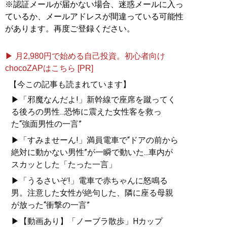
※認証メールが届かない場合、迷惑メールに入っ
記事一覧へ
ているか、メールアドレスが間違っている可能性
があります。再度ご登録ください。
▶ 月2,980円で始める自己投資。初心者向け
chocoZAPはこちら [PR]
【今この記事も読まれています】
▶「邪魔なんだよ!」新幹線で座席を蹴ってく
る後ろの男性...恐怖に震えた女性客を救っ
た“強面男性の一言”
▶「すみませーん!」満員電車で“ドアの前から
絶対に動かない男性”が一瞬で動いた...車内が
スカッとした「たった一言」
▶「うるさいぞ!」電車で赤ちゃんに怒鳴る
男。注意した女性が絶句した、隣に座る母親
が放った“衝撃の一言”
▶【動画あり】「ノーブラ散歩」Hカップ