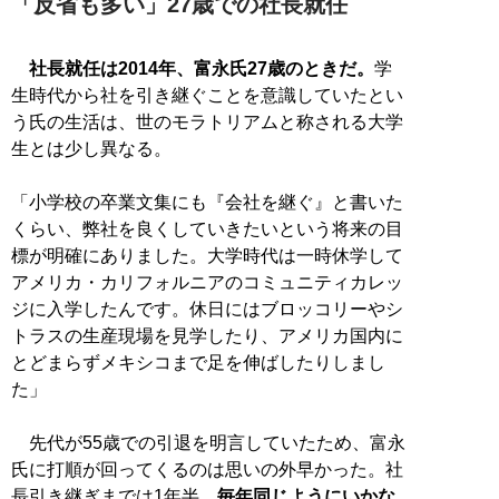
「反省も多い」27歳での社長就任
社長就任は2014年、富永氏27歳のときだ。
学
生時代から社を引き継ぐことを意識していたとい
う氏の生活は、世のモラトリアムと称される大学
生とは少し異なる。
「小学校の卒業文集にも『会社を継ぐ』と書いた
くらい、弊社を良くしていきたいという将来の目
標が明確にありました。大学時代は一時休学して
アメリカ・カリフォルニアのコミュニティカレッ
ジに入学したんです。休日にはブロッコリーやシ
トラスの生産現場を見学したり、アメリカ国内に
とどまらずメキシコまで足を伸ばしたりしまし
た」
先代が55歳での引退を明言していたため、富永
氏に打順が回ってくるのは思いの外早かった。社
長引き継ぎまでは1年半。
毎年同じようにいかな