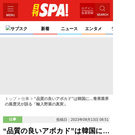
ログイン
会員登録
サブスク
新着
ニュース
エンタメ
ライフ
トップ
仕事
“品質の良いアボカド”は韓国に…青果業界
の風雲児が語る「輸入野菜の真実」
仕事
投稿日：2023年09月13日 08:51
“品質の良いアボカド”は韓国に…