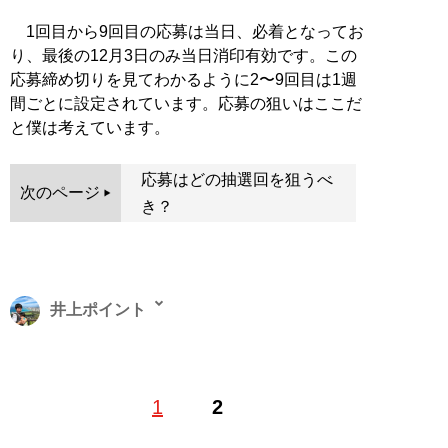
1回目から9回目の応募は当日、必着となってお
り、最後の12月3日のみ当日消印有効です。この
応募締め切りを見てわかるように2〜9回目は1週
間ごとに設定されています。応募の狙いはここだ
と僕は考えています。
応募はどの抽選回を狙うべ
次のページ
き？
井上ポイント
1983年、東京都生まれ。早稲田大学教育学部卒。極度の
1
2
節約好きで、ポイントやキャンペーン情報に精通するお
笑い芸人。著書に『
お得生活！ お金がなくても人生100