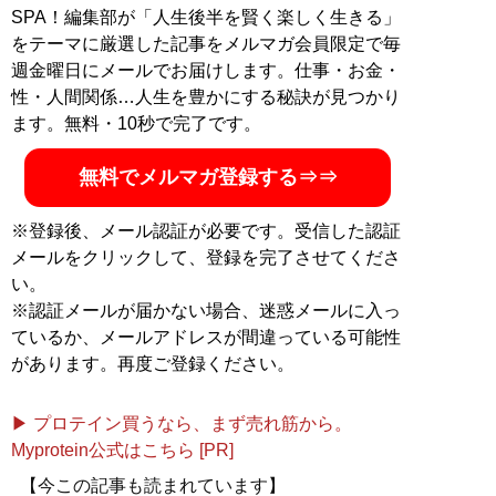
倍楽しめる！
』。ブログ「
いの得ブログ
」、ユーチュー
SPA！編集部が「人生後半を賢く楽しく生きる」
ブ「
いの得ちゃんねる
」にて日々、お得情報を配信中
をテーマに厳選した記事をメルマガ会員限定で毎
（Twitterアカウント:
@InoueJuniti
）
週金曜日にメールでお届けします。仕事・お金・
性・人間関係…人生を豊かにする秘訣が見つかり
ます。無料・10秒で完了です。
『
お得生活！ お金がな
くても人生100倍楽しめ
無料でメルマガ登録する⇒⇒
る！
』
※登録後、メール認証が必要です。受信した認証
節約こそ最高のエンター
メールをクリックして、登録を完了させてくださ
テインメントだ！
い。
※認証メールが届かない場合、迷惑メールに入っ
ているか、メールアドレスが間違っている可能性
があります。再度ご登録ください。
記事一覧へ
▶ プロテイン買うなら、まず売れ筋から。
Myprotein公式はこちら [PR]
【今この記事も読まれています】