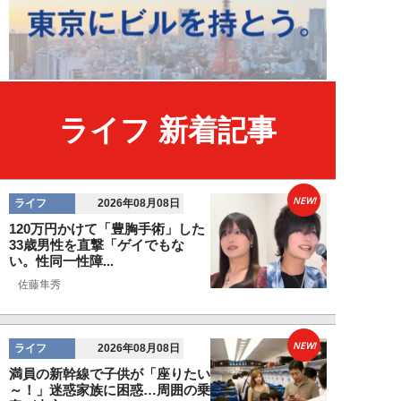
ライフ 新着記事
NEW!
ライフ
2026年08月08日
120万円かけて「豊胸手術」した
33歳男性を直撃「ゲイでもな
い。性同一性障...
佐藤隼秀
NEW!
ライフ
2026年08月08日
満員の新幹線で子供が「座りたい
～！」迷惑家族に困惑…周囲の乗