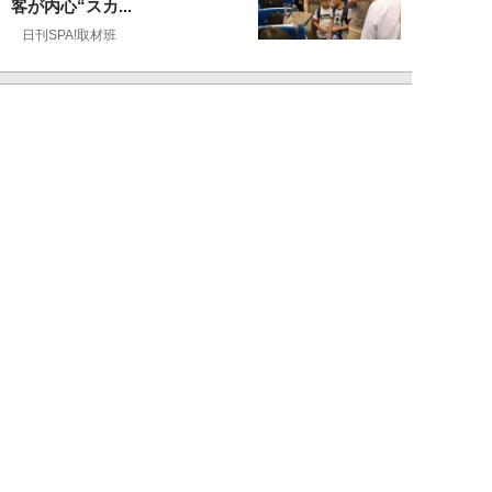
客が内心“スカ...
日刊SPA!取材班
NEW!
ライフ
2026年08月07日
自分が絶ってしまったもう一つの
人生を思いながら、限定50食の
ランチロース定...
カツセマサヒコ
NEW!
ライフ
2026年08月07日
『まだおじさんじゃない』現代中
年 惑いまくり小説【第十章・第
三話 堅山賢一...
鳥トマト
NEW!
ライフ
2026年08月07日