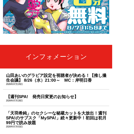
インフォメーション
山田あいのグラビア設定を視聴者が決める！【推し撮
生会議】 8/26（水）21:00～ MC：岸明日香
2026年07月29日
【週刊SPA! 発売日変更のお知らせ】
2026年07月28日
「天羽希純」のセクシーな秘蔵カットを大放出！週刊
SPA!のサブスク「MySPA!」続々更新中！初回は初月
99円で読み放題
2026年07月03日