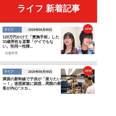
ライフ 新着記事
NEW!
ライフ
2026年08月08日
120万円かけて「豊胸手術」した
33歳男性を直撃「ゲイでもな
い。性同一性障...
佐藤隼秀
NEW!
ライフ
2026年08月08日
満員の新幹線で子供が「座りたい
～！」迷惑家族に困惑…周囲の乗
客が内心“スカ...
日刊SPA!取材班
NEW!
ライフ
2026年08月07日