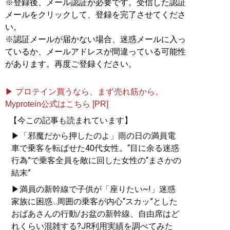
※登録後、メール認証が必要です。受信した認証
メールをクリックして、登録を完了させてくださ
い。
※認証メールが届かない場合、迷惑メールに入っ
ているか、メールアドレスが間違っている可能性
があります。再度ご登録ください。
▶ プロテイン買うなら、まず売れ筋から。
Myprotein公式はこちら [PR]
【今この記事も読まれています】
▶「邪魔だから押したのよ」雨の日の満員電
車で乗客を転ばせた40代女性。“目に余る迷惑
行為”で乗客全員を敵に回した女性の“まさかの
結末”
▶満員の新幹線で子供が「座りたい~!」迷惑
家族に困惑...周囲の乗客が内心“スカッ”とした
おばあさんの行動/お盆の新幹線、自由席はど
れくらい混雑する?JR利用実績を調べてみた