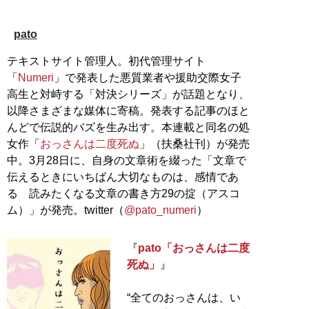
pato
テキストサイト管理人。初代管理サイト
「
Numeri
」で発表した悪質業者や援助交際女子
高生と対峙する「対決シリーズ」が話題となり、
以降さまざまな媒体に寄稿。発表する記事のほと
んどで伝説的バズを生み出す。本連載と同名の処
女作「
おっさんは二度死ぬ
」（扶桑社刊）が発売
中。3月28日に、自身の文章術を綴った「文章で
伝えるときにいちばん大切なものは、感情であ
る 読みたくなる文章の書き方29の掟（アスコ
ム）」が発売。twitter（
@pato_numeri
）
『
pato「おっさんは二度
死ぬ」
』
“全てのおっさんは、い