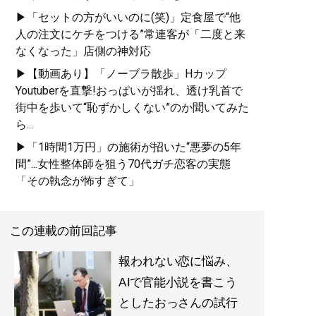
▶「セットの方がいいのに(笑)」定食屋で“他
人の注文にケチをつける”常連客が「二度と来
なくなった」店側の神対応
▶【動画あり】「ノーブラ散歩」Hカップ
Youtuberを直撃!おっぱいが揺れ、透け乳首で
街中を歩いて“恥ずかしくない”のか聞いてみた
ら...
▶「1時間1万円」の施術が招いた“悪夢の5年
間”...女性整体師を狙う70代ガチ恋客の実態
「その執念が怖すぎて」
この連載の前回記事
報われない恋に悩み、
AIで官能小説を書こう
としたおっさんの試行