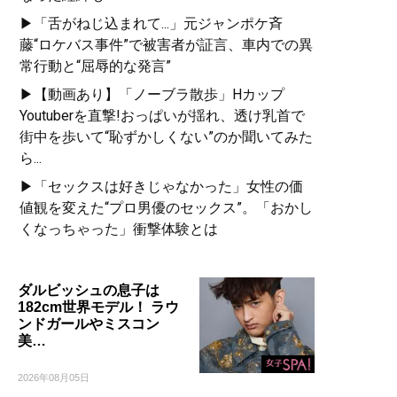
▶「舌がねじ込まれて...」元ジャンポケ斉
藤“ロケバス事件”で被害者が証言、車内での異
常行動と“屈辱的な発言”
▶【動画あり】「ノーブラ散歩」Hカップ
Youtuberを直撃!おっぱいが揺れ、透け乳首で
街中を歩いて“恥ずかしくない”のか聞いてみた
ら...
▶「セックスは好きじゃなかった」女性の価
値観を変えた“プロ男優のセックス”。「おかし
くなっちゃった」衝撃体験とは
ダルビッシュの息子は
182cm世界モデル！ ラウ
ンドガールやミスコン
美…
2026年08月05日