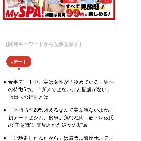
【関連キーワードから記事を探す】
デート
食事デート中、実は女性が「冷めている」男性
の特徴5つ。「ダメではないけど配慮がない」
店員への行動とは
「体脂肪率20%超えるなんて美意識ないよね」
初デートはジム、食事は鶏むね肉…筋トレ彼氏
の“美意識”に支配された彼女の悲鳴
「ご馳走したんだから」は最悪…銀座ホステス