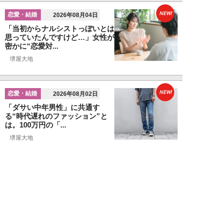
NEW!
恋愛・結婚
2026年08月04日
「当初からナルシストっぽいとは
思っていたんですけど…」女性が
密かに“恋愛対...
堺屋大地
NEW!
恋愛・結婚
2026年08月02日
「ダサい中年男性」に共通す
る“時代遅れのファッション”と
は。100万円の「...
堺屋大地
NEW!
恋愛・結婚
2026年08月01日
食事デート中、実は女性から「幻
滅されている」40・50代男性の
特徴5つ。「...
堺屋大地