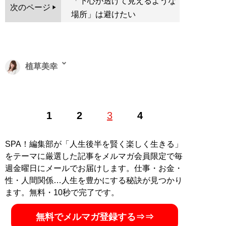
「下心が透けて見えるような
次のページ
場所」は避けたい
植草美幸
結婚相談所マリーミー
代表取締役、恋愛・婚活アドバイ
1
2
3
4
ザー。 1995年にアパレル業界に特化した人材派遣会社
エムエスピーを創業。そこで培ったマッチング能力・人
材発掘力を生かし、2009年に結婚相談所マリーミーを設
SPA！編集部が「人生後半を賢く楽しく生きる」
立。日々カウンセリングを行いながら、セミナーの開
をテーマに厳選した記事をメルマガ会員限定で毎
催、テレビやラジオへの出演など幅広く活動中。著書に
週金曜日にメールでお届けします。仕事・お金・
『ワガママな女におなりなさい 「婚活の壁」に効く秘密
性・人間関係…人生を豊かにする秘訣が見つかり
のアドバイス』（講談社）、『モテ理論』（PHP文庫）
ます。無料・10秒で完了です。
など
無料でメルマガ登録する⇒⇒
記事一覧へ