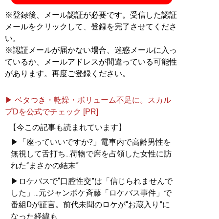
※登録後、メール認証が必要です。受信した認証
メールをクリックして、登録を完了させてくださ
い。
※認証メールが届かない場合、迷惑メールに入っ
ているか、メールアドレスが間違っている可能性
があります。再度ご登録ください。
▶ ベタつき・乾燥・ボリューム不足に。スカル
プDを公式でチェック [PR]
【今この記事も読まれています】
▶「座っていいですか?」電車内で高齢男性を
無視して舌打ち...荷物で席を占領した女性に訪
れた“まさかの結末”
▶ロケバスで“口腔性交”は「信じられませんで
した」...元ジャンポケ斉藤「ロケバス事件」で
番組Dが証言。前代未聞のロケが“お蔵入り”に
なった経緯も