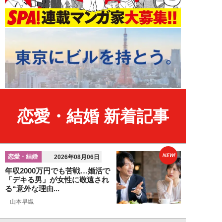
恋愛・結婚 新着記事
NEW!
恋愛・結婚
2026年08月06日
年収2000万円でも苦戦…婚活で
「デキる男」が女性に敬遠され
る“意外な理由...
山本早織