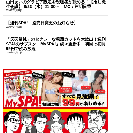
山田あいのグラビア設定を視聴者が決める！【推し撮
生会議】 8/26（水）21:00～ MC：岸明日香
2026年07月29日
【週刊SPA! 発売日変更のお知らせ】
2026年07月28日
「天羽希純」のセクシーな秘蔵カットを大放出！週刊
SPA!のサブスク「MySPA!」続々更新中！初回は初月
99円で読み放題
2026年07月03日