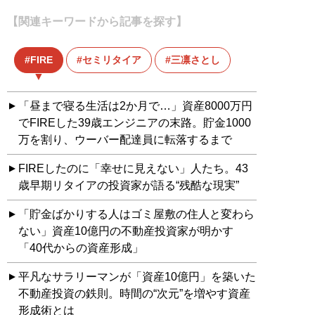
【関連キーワードから記事を探す】
FIRE
セミリタイア
三凛さとし
「昼まで寝る生活は2か月で…」資産8000万円
でFIREした39歳エンジニアの末路。貯金1000
万を割り、ウーバー配達員に転落するまで
FIREしたのに「幸せに見えない」人たち。43
歳早期リタイアの投資家が語る“残酷な現実”
「貯金ばかりする人はゴミ屋敷の住人と変わら
ない」資産10億円の不動産投資家が明かす
「40代からの資産形成」
平凡なサラリーマンが「資産10億円」を築いた
不動産投資の鉄則。時間の“次元”を増やす資産
形成術とは