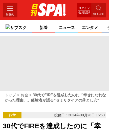
ログイン
会員登録
サブスク
新着
ニュース
エンタメ
ライフ
トップ
お金
30代でFIREを達成したのに「幸せになれな
かった理由」。経験者が語る“セミリタイアの落とし穴”
お金
投稿日：2024年08月28日 15:53
30代でFIREを達成したのに「幸