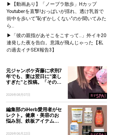
▶【動画あり】「ノーブラ散歩」Hカップ
Youtuberを直撃!おっぱいが揺れ、透け乳首で
街中を歩いて“恥ずかしくない”のか聞いてみた
ら...
▶「彼の親指があそこをこすって...」外イキ20
連発した夜を告白。意識が飛んじゃった【私
の過去イチSEX報告3】
元ジャンポケ斉藤に求刑7
年でも、妻は翌日に“楽し
すぎた“と投稿。「その…
2026年08月07日
編集部のiHerb愛用者がセ
レクト。健康・美容のお
悩み別、鉄板アイテム…
2026年06月22日