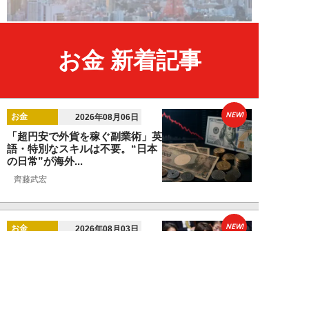
お金 新着記事
NEW!
お金
2026年08月06日
「超円安で外貨を稼ぐ副業術」英
語・特別なスキルは不要。“日本
の日常”が海外...
齊藤武宏
NEW!
お金
2026年08月03日
高市国策で1兆円投入へ！ 高値か
ら“半値暴落”した今がチャン
ス？ 億超え投...
結喜たろう