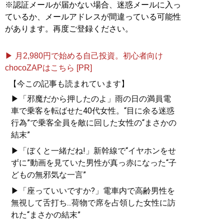
※認証メールが届かない場合、迷惑メールに入っ
ているか、メールアドレスが間違っている可能性
があります。再度ご登録ください。
▶ 月2,980円で始める自己投資。初心者向け
chocoZAPはこちら [PR]
【今この記事も読まれています】
▶「邪魔だから押したのよ」雨の日の満員電
車で乗客を転ばせた40代女性。“目に余る迷惑
行為”で乗客全員を敵に回した女性の“まさかの
結末”
▶「ぼくと一緒だね!」新幹線で“イヤホンをせ
ずに”動画を見ていた男性が真っ赤になった“子
どもの無邪気な一言”
▶「座っていいですか?」電車内で高齢男性を
無視して舌打ち...荷物で席を占領した女性に訪
れた“まさかの結末”