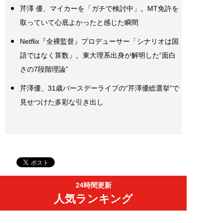
芹澤 優、マイカーを「ガチで検討中」。MT免許を
取っていて心底よかったと感じた瞬間
Netflix『全裸監督』プロデューサー「シナリオは国
語ではなく算数」。東大理系出身が解明した“面白
さの7段階理論”
芹澤優、31歳バースデーライブの“芹澤優総選挙”で
見せつけた多彩な引き出し
24時間更新
人気ランキング