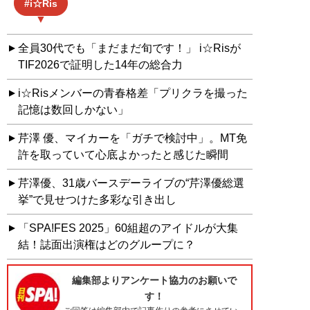
i☆Ris
全員30代でも「まだまだ旬です！」 i☆Risが
TIF2026で証明した14年の総合力
i☆Risメンバーの青春格差「プリクラを撮った
記憶は数回しかない」
芹澤 優、マイカーを「ガチで検討中」。MT免
許を取っていて心底よかったと感じた瞬間
芹澤優、31歳バースデーライブの“芹澤優総選
挙”で見せつけた多彩な引き出し
「SPA!FES 2025」60組超のアイドルが大集
結！誌面出演権はどのグループに？