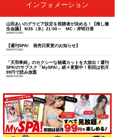
インフォメーション
山田あいのグラビア設定を視聴者が決める！【推し撮
生会議】 8/26（水）21:00～ MC：岸明日香
2026年07月29日
【週刊SPA! 発売日変更のお知らせ】
2026年07月28日
「天羽希純」のセクシーな秘蔵カットを大放出！週刊
SPA!のサブスク「MySPA!」続々更新中！初回は初月
99円で読み放題
2026年07月03日