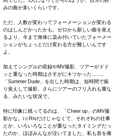
間でした。5人になってからのほうが、自分の好
みの曲が多いくらいです。
ただ、人数が変わってフォーメーションが変わる
のはしんどかったかも。ゼロから新しい曲を覚え
るより、今まで身体に染み付いていたフォーメー
ションがちょっとだけ変わる方が難しいんです
よ。
加えてシングルの収録やMV撮影、ツアーがドド
ッと重なった時期はさすがにキツかった……。
「Summer Dude」を出した時期は、短時間で振
り覚えして撮影、さらにツアーのフリ入れも重な
る、みたいな状況で。
特に印象に残ってるのは、「Cheer up」のMV撮
影かな。i☆Risだけじゃなくて、それぞれの仕事
とか、いろいろなことが重なったタイミングだっ
たのか、ほぼみんなが泣いてました。私も首を痛