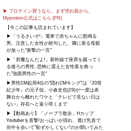
▶ プロテイン買うなら、まず売れ筋から。
Myprotein公式はこちら [PR]
【今この記事も読まれています】
▶「うるさいぞ!」電車で赤ちゃんに怒鳴る
男。注意した女性が絶句した、隣に座る母親
が放った“衝撃の一言”
▶「邪魔なんだよ!」新幹線で座席を蹴ってく
る後ろの男性...恐怖に震えた女性客を救っ
た“強面男性の一言”
▶男性CM起用4位の“隠れCMキング”は『20世
紀少年』の元子役。小倉史也(29)が一度は表
舞台から離れたワケと「テレビで見ない日は
ない」存在へと返り咲くまで
▶【動画あり】「ノーブラ散歩」Hカップ
Youtuberを直撃!おっぱいが揺れ、透け乳首で
街中を歩いて“恥ずかしくない”のか聞いてみた