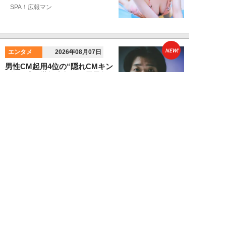
SPA！広報マン
NEW!
エンタメ
2026年08月07日
男性CM起用4位の“隠れCMキン
グ”は『20世紀少年』の元子役。
小倉史也（...
望月ふみ
NEW!
エンタメ
2026年08月07日
「牛丼2杯で満腹」だった男が
「1時間でラーメン35杯」完食で
きるようになる...
寺西ジャジューカ
NEW!
エンタメ
2026年08月07日