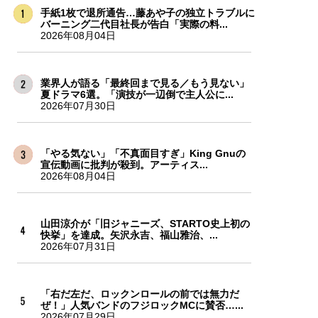
手紙1枚で退所通告…藤あや子の独立トラブルに
バーニング二代目社長が告白「実際の料...
2026年08月04日
業界人が語る「最終回まで見る／もう見ない」
夏ドラマ6選。「演技が一辺倒で主人公に...
2026年07月30日
「やる気ない」「不真面目すぎ」King Gnuの
宣伝動画に批判が殺到。アーティス...
2026年08月04日
山田涼介が「旧ジャニーズ、STARTO史上初の
快挙」を達成。矢沢永吉、福山雅治、...
2026年07月31日
「右だ左だ、ロックンロールの前では無力だ
ぜ！」人気バンドのフジロックMCに賛否…...
2026年07月29日