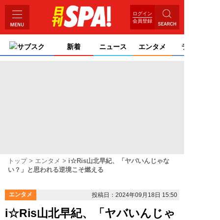
ログイン
会員登録
サブスク
新着
ニュース
エンタメ
ライフ
トップ
エンタメ
i☆Ris山北早紀、「ヤバいんじゃな
い？」と思われる逆境こそ燃える
エンタメ
投稿日：2024年09月18日 15:50
i☆Ris山北早紀、「ヤバいんじゃ