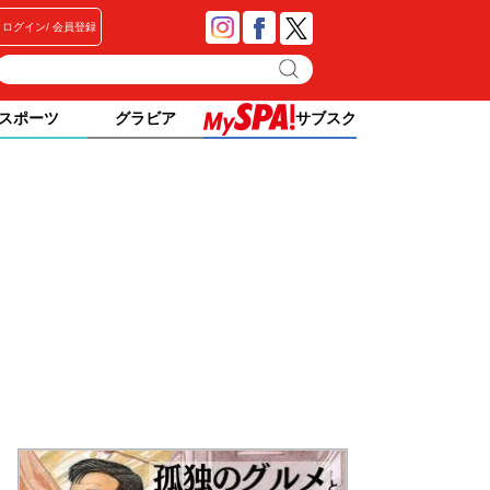
ログイン
会員登録
スポーツ
グラビア
サブスク