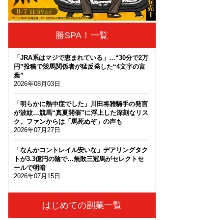
勝SPA！一覧
「JRA系はマジで恵まれている」…“30分で2万
円”投稿で競馬関係者が猛反発した“4文字の言
葉”
2026年08月03日
「明らかに熱中症でした」川田将雅騎手の発言
が波紋…競馬“真夏開催”に浮上した深刻なリス
ク。ファンからは「馬死ぬぞ」の声も
2026年07月27日
「なんかコントレイル安いな」デアリングタク
トが3.3億円の陰で…無敗三冠馬がセレクトセ
ールで明暗
2026年07月15日
はじめての副業一覧