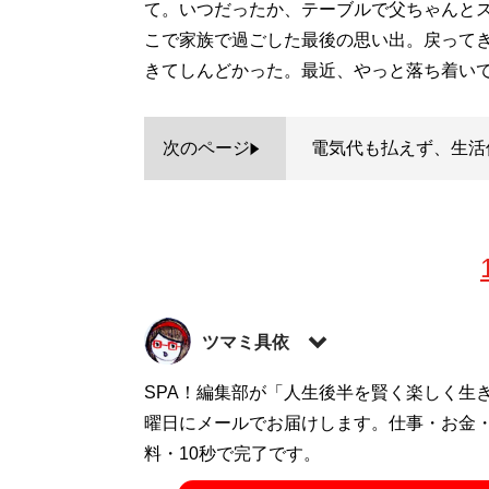
て。いつだったか、テーブルで父ちゃんと
こで家族で過ごした最後の思い出。戻って
きてしんどかった。最近、やっと落ち着い
次のページ
電気代も払えず、生活
ツマミ具依
企画や体験レポートを好むフリーライター。週1
SPA！編集部が「人生後半を賢く楽しく生
曜日にメールでお届けします。仕事・お金
記事一覧へ
料・10秒で完了です。