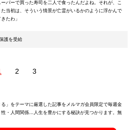
スーパーで買った寿司を二人で食ったんだよね。それが、こ
きた当初は、そういう情景が亡霊がいるかのように浮かんで
てきたわ」
保護を受給
1
2
3
で歌舞伎町のバーに在籍。Twitter：
きる」をテーマに厳選した記事をメルマガ会員限定で毎週金
@tsumami_gui_
・性・人間関係…人生を豊かにする秘訣が見つかります。無