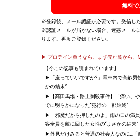
無料で
※登録後、メール認証が必要です。受信し
※認証メールが届かない場合、迷惑メール
ります。再度ご登録ください。
▶ プロテイン買うなら、まず売れ筋から。Mypr
【今この記事も読まれています】
▶「座っていいですか?」電車内で高齢男性
かの結末”
▶【高田馬場・路上刺殺事件】「痛い、やめて.
でに明らかになった“犯行の一部始終”
▶「邪魔だから押したのよ」雨の日の満員
客全員を敵に回した女性の“まさかの結末”
▶外見だけみると普通の社会人なのに...