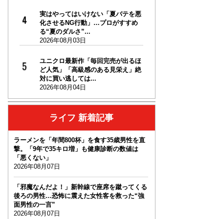
実はやってはいけない「夏バテを悪
化させるNG行動」…プロがすすめ
る“夏のダルさ”...
2026年08月03日
ユニクロ最新作「毎回完売が出るほ
ど人気」「高級感のある見栄え」絶
対に買い逃しては...
2026年08月04日
ライフ 新着記事
ラーメンを「年間800杯」を食す35歳男性を直
撃。「9年で35キロ増」も健康診断の数値は
「悪くない」
2026年08月07日
「邪魔なんだよ！」新幹線で座席を蹴ってくる
後ろの男性…恐怖に震えた女性客を救った“強
面男性の一言”
2026年08月07日