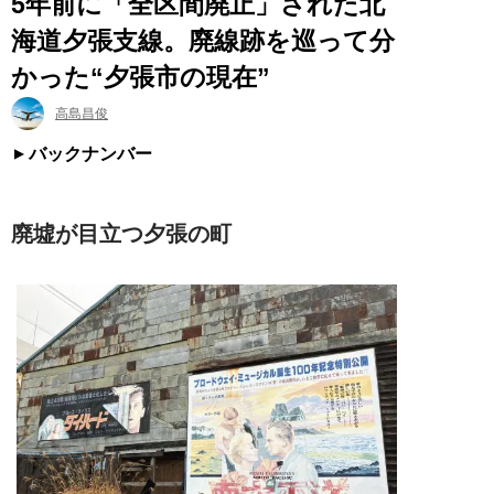
5年前に「全区間廃止」された北
海道夕張支線。廃線跡を巡って分
かった“夕張市の現在”
高島昌俊
バックナンバー
廃墟が目立つ夕張の町