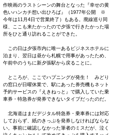
作映画のラストシーンの舞台となった『幸せの黄
色いハンカチ想い出ひろば』（1977年公開 ※
今年は11月4日で営業終了）もある。廃線巡り同
様、ここも来たかったので夕張で行きたかった場
所をひと通り訪れることができた。
この日は夕張市内に唯一あるビジネスホテルに
泊まり、翌日は昼から札幌で用事があったため、
午前中のうちに新夕張駅から戻ることに。
ところが、ここでハプニングが発生！ みどり
の窓口が日曜休業で、駅にあった券売機もネット
予約サービスの『えきねっと』で購入していた乗
車券・特急券が発券できないタイプだったのだ。
北海道はまだデジタル特急券・乗車券には対応
しておらず、紙のきっぷを発券しなければならな
い。事前に確認しなかった筆者のミスだが、泣く