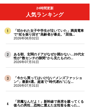
24時間更新
人気ランキング
「叩かれた女子中学生が泣いていた」満員電車
で“杖を振り回す”高齢者が暴走。“屈強...
2026年08月02日
ある朝、玄関のドアがなぜか開かない…20代女
性が“数センチの隙間”から見たものの...
2026年07月31日
「今から買ってはいけない“メンズファッショ
ン”」最新4選。超速で“時代遅れ”にな...
2026年07月31日
「邪魔なんだよ！」新幹線で座席を蹴ってくる
後ろの男性…恐怖に震えた女性客を救った...