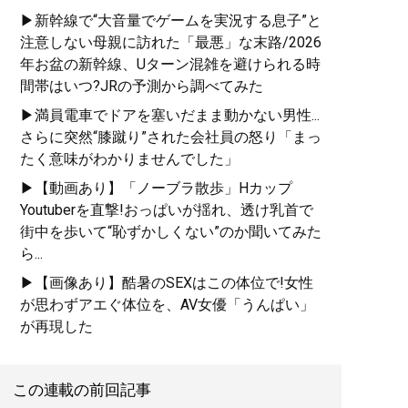
▶新幹線で“大音量でゲームを実況する息子”と
注意しない母親に訪れた「最悪」な末路/2026
年お盆の新幹線、Uターン混雑を避けられる時
間帯はいつ?JRの予測から調べてみた
▶満員電車でドアを塞いだまま動かない男性...
さらに突然“膝蹴り”された会社員の怒り「まっ
たく意味がわかりませんでした」
▶【動画あり】「ノーブラ散歩」Hカップ
Youtuberを直撃!おっぱいが揺れ、透け乳首で
街中を歩いて“恥ずかしくない”のか聞いてみた
ら...
▶【画像あり】酷暑のSEXはこの体位で!女性
が思わずアエぐ体位を、AV女優「うんぱい」
が再現した
この連載の前回記事