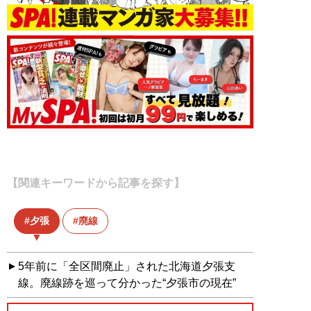
【関連キーワードから記事を探す】
夕張
廃線
5年前に「全区間廃止」された北海道夕張支
線。廃線跡を巡って分かった“夕張市の現在”