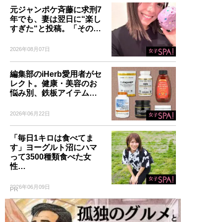
元ジャンポケ斉藤に求刑7
年でも、妻は翌日に“楽し
すぎた“と投稿。「その…
2026年08月07日
編集部のiHerb愛用者がセ
レクト。健康・美容のお
悩み別、鉄板アイテム…
2026年06月22日
「毎日1キロは食べてま
す」ヨーグルト沼にハマ
って3500種類食べた女
性…
2026年06月09日
PR