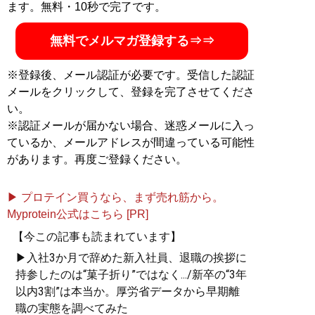
ます。無料・10秒で完了です。
無料でメルマガ登録する⇒⇒
※登録後、メール認証が必要です。受信した認証
メールをクリックして、登録を完了させてくださ
い。
※認証メールが届かない場合、迷惑メールに入っ
ているか、メールアドレスが間違っている可能性
があります。再度ご登録ください。
▶ プロテイン買うなら、まず売れ筋から。
Myprotein公式はこちら [PR]
【今この記事も読まれています】
▶入社3か月で辞めた新入社員、退職の挨拶に
持参したのは“菓子折り”ではなく.../新卒の“3年
以内3割”は本当か。厚労省データから早期離
職の実態を調べてみた