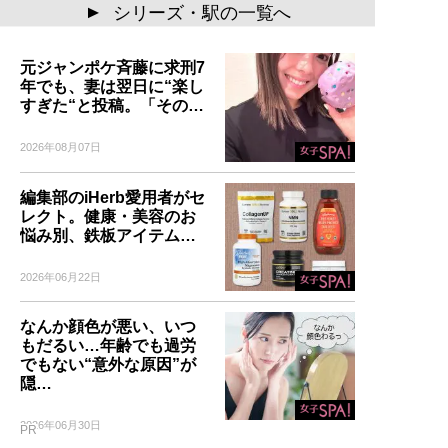
シリーズ・駅の一覧へ
▲
元ジャンポケ斉藤に求刑7
年でも、妻は翌日に“楽し
すぎた“と投稿。「その…
2026年08月07日
編集部のiHerb愛用者がセ
レクト。健康・美容のお
悩み別、鉄板アイテム…
2026年06月22日
なんか顔色が悪い、いつ
もだるい…年齢でも過労
でもない“意外な原因”が
隠…
2026年06月30日
PR