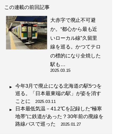
この連載の前回記事
大赤字で廃止不可避
か。“都心から最も近
いローカル線”久留里
線を巡る。かつてテロ
の標的になり全焼した
駅も…
2025.03.15
今年3月で廃止になる北海道の駅5つを
巡る。「日本最東端の駅」が姿を消す
ことに
2025.03.11
日本最低気温－41.2℃を記録した“極寒
地帯”に鉄道があった？30年前の廃線を
路線バスで巡った
2025.01.27