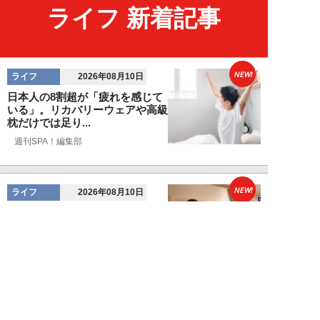
ライフ 新着記事
NEW!
ライフ
2026年08月10日
日本人の8割超が「疲れを感じて
いる」。リカバリーウェアや高級
枕だけでは足り...
週刊SPA！編集部
NEW!
ライフ
2026年08月10日
「38万円の中古車でガサガサ遊
ぶ」人気女性キャンパーが提唱す
る車中泊スタイ...
浜田哲男
NEW!
ライフ
2026年08月10日