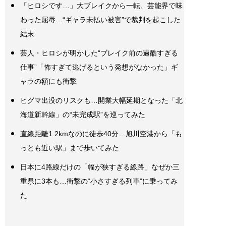
「ヒロシです…」大ブレイクから一転、芸能界で味
わった屈辱…“ギャラ未払い被害”で裁判を起こした
結末
芸人・ヒロシが明かした“ブレイク前の過酷すぎる
仕事”「怖すぎて逃げるという発想がなかった」ギ
ャラの額にも衝撃
ヒグマ出没のリスクも…開業大幅延期となった「北
海道新幹線」の“未完成駅”を巡ってみた
直線距離1.2kmなのに徒歩40分…旭川空港から「も
っとも近い駅」まで歩いてみた
日本に4路線だけの「幅が狭すぎる線路」なぜか三
重県に3本も…衝撃の“小さすぎる列車”に乗ってみ
た