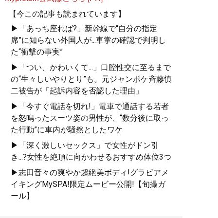
【今この記事も読まれています】
▶「あっち座れば?」新幹線で“自分の指定
席”に知らない外国人が...車掌の確認で判明し
た“衝撃の事実”
▶「つい、かわいくて...」口腔性交に至るまで
の“生々しいやりとり”も。元ジャンポケ斉藤慎
二被告が「起訴内容を否認した理由」
▶「今すぐ電話を切れ!」電車で通話する若者
を怒鳴ったスーツ姿の男性が、“数分後に取っ
た行動”に車内が騒然としたワケ
▶「深く激しいセックス」で女性がドン引
き...?女性を絶頂に向かわせるおすすめ体位3つ
▶志田音々の爽やか超絶美ボディ!グラビアメ
イキングMySPA!限定ムービー公開!【旬撮ガ
ール】